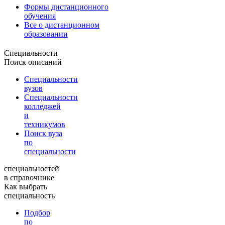
Формы дистанционного
обучения
Все о дистанционном
образовании
Специальности
Поиск описаний
Специальности
вузов
Специальности
колледжей
и
техникумов
Поиск вуза
по
специальности
специальностей
в справочнике
Как выбрать
специальность
Подбор
по