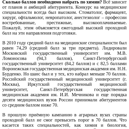
Сколько баллов необходимо набрать по химии?
Всё зависит
от планов и амбиций абитуриента. Конкурс на медицинские
специальности всегда был высоким. Стоматолог, фармацевт,
хирург, офтальмолог, невропатолог, анестезиолог – профессии
востребованные, престижные, высокооплачиваемые.
Пожалуй, этим объясняется ежегодный высокий проходной
балл на эти направления подготовки.
В 2010 году средний балл на медицинские специальности был
равен 74,29 (средний балл за три предмета). Лидировали
Московский государственный университет им. М.В.
Ломоносова (94,3 баллов), Санкт-Петербургский
государственный университет (84,2 баллов) и с 82,5 баллами
Воронежская государственная медицинская академия им. Н.Н.
Бурденко. Но шанс был и у тех, кто набрал меньше 70 баллов.
Российский государственный медицинский университет (г.
Москва), Иркутский государственный медицинский
университет, Санкт-Петербургская государственная
медицинская академия им. И.И. Мечникова и еще порядка
десяти медицинских вузов России принимали абитуриентов
со средним баллом ниже 70.
В прошлую приёмную кампанию в аграрных вузах страны
проходной балл не смог превысить порог в 70 баллов. Что
касается таких специальностей, как химия и биология,