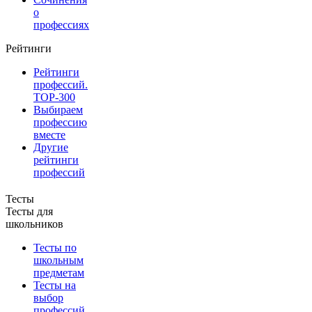
о
профессиях
Рейтинги
Рейтинги
профессий.
TOP-300
Выбираем
профессию
вместе
Другие
рейтинги
профессий
Тесты
Тесты для
школьников
Тесты по
школьным
предметам
Тесты на
выбор
профессий