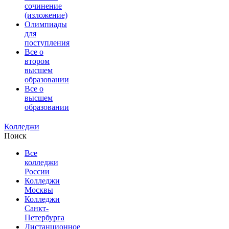
сочинение
(изложение)
Олимпиады
для
поступления
Все о
втором
высшем
образовании
Все о
высшем
образовании
Колледжи
Поиск
Все
колледжи
России
Колледжи
Москвы
Колледжи
Санкт-
Петербурга
Дистанционное