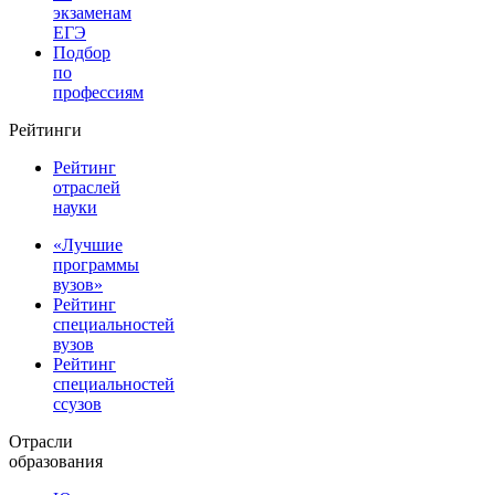
экзаменам
ЕГЭ
Подбор
по
профессиям
Рейтинги
Рейтинг
отраслей
науки
«Лучшие
программы
вузов»
Рейтинг
специальностей
вузов
Рейтинг
специальностей
ссузов
Отрасли
образования