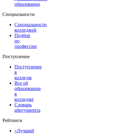
образование
Специальности
Специальности
колледжей
Подбор
по
профессии
Поступление
Поступление
в
колледж
Все об
образовании
в
колледже
Словарь
абитуриента
Рейтинги
«Лучший