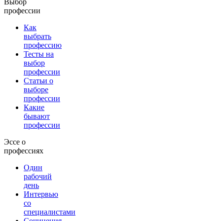
Выбор
профессии
Как
выбрать
профессию
Тесты на
выбор
профессии
Статьи о
выборе
профессии
Какие
бывают
профессии
Эссе о
профессиях
Один
рабочий
день
Интервью
со
специалистами
Сочинения