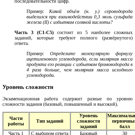
последовательности цифр.
Пример:
Какой объём (н. у.) сероводорода
выделился при взаимодействии 0,3 моль сульфида
железа (II) с избытком соляной кислоты?
Часть 3 (С1-С5)
состоит из 5 наиболее сложных
заданий, которые требуют полного (развёрнутого)
ответа.
Пример:
Определите молекулярную формулу
ацетиленового углеводорода, если молярная масса
продукта его реакции с избытком бромоводорода в
4 раза больше, чем молярная масса исходного
углеводорода.
Уровень сложности
Экзаменационная работа содержит разные по уровню
сложности задания (базовый, повышенный и высокий).
Уровень
Максималь
Части
Тип заданий
сложности
первичны
работы
заданий
балл
Часть 1
С выбором ответа
Базовый
30