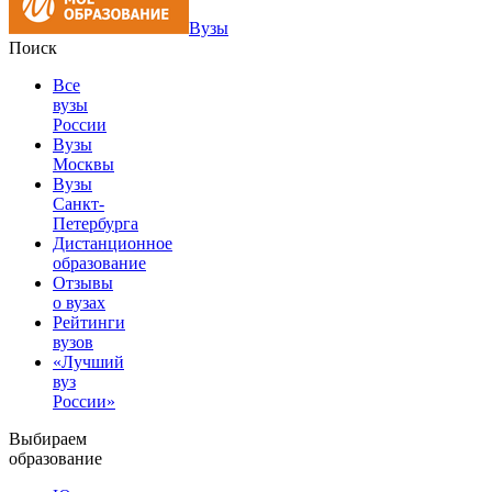
Вузы
Поиск
Все
вузы
России
Вузы
Москвы
Вузы
Санкт-
Петербурга
Дистанционное
образование
Отзывы
о вузах
Рейтинги
вузов
«Лучший
вуз
России»
Выбираем
образование