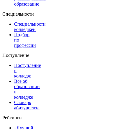
образование
Специальности
Специальности
колледжей
Подбор
по
профессии
Поступление
Поступление
в
колледж
Все об
образовании
в
колледже
Словарь
абитуриента
Рейтинги
«Лучший