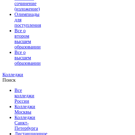
сочинение
(изложение)
Олимпиады
для
поступления
Все о
втором
высшем
образовании
Все о
высшем
образовании
Колледжи
Поиск
Все
колледжи
России
Колледжи
Москвы
Колледжи
Санкт-
Петербурга
Дистанционное