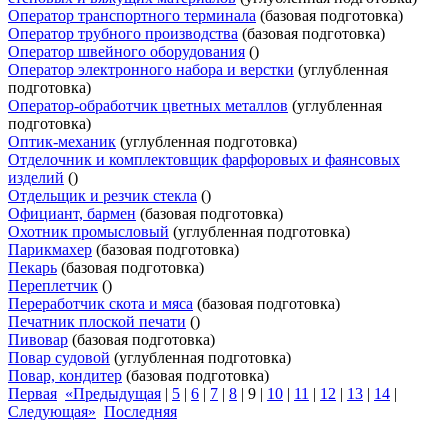
Оператор транспортного терминала
(базовая подготовка)
Оператор трубного производства
(базовая подготовка)
Оператор швейного оборудования
()
Оператор электронного набора и верстки
(углубленная
подготовка)
Оператор-обработчик цветных металлов
(углубленная
подготовка)
Оптик-механик
(углубленная подготовка)
Отделочник и комплектовщик фарфоровых и фаянсовых
изделий
()
Отдельщик и резчик стекла
()
Официант, бармен
(базовая подготовка)
Охотник промысловый
(углубленная подготовка)
Парикмахер
(базовая подготовка)
Пекарь
(базовая подготовка)
Переплетчик
()
Переработчик скота и мяса
(базовая подготовка)
Печатник плоской печати
()
Пивовар
(базовая подготовка)
Повар судовой
(углубленная подготовка)
Повар, кондитер
(базовая подготовка)
Первая
«Предыдущая
|
5
|
6
|
7
|
8
|
9
|
10
|
11
|
12
|
13
|
14
|
Следующая»
Последняя