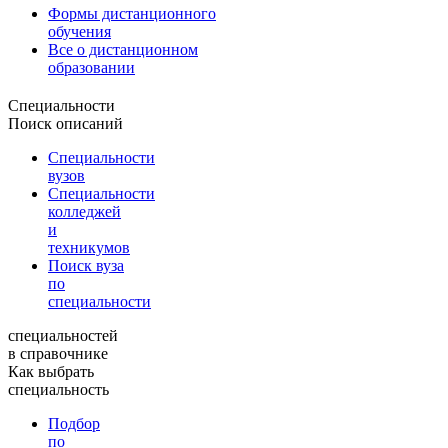
Формы дистанционного
обучения
Все о дистанционном
образовании
Специальности
Поиск описаний
Специальности
вузов
Специальности
колледжей
и
техникумов
Поиск вуза
по
специальности
специальностей
в справочнике
Как выбрать
специальность
Подбор
по