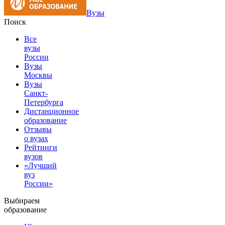
Вузы
Поиск
Все
вузы
России
Вузы
Москвы
Вузы
Санкт-
Петербурга
Дистанционное
образование
Отзывы
о вузах
Рейтинги
вузов
«Лучший
вуз
России»
Выбираем
образование