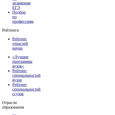
экзаменам
ЕГЭ
Подбор
по
профессиям
Рейтинги
Рейтинг
отраслей
науки
«Лучшие
программы
вузов»
Рейтинг
специальностей
вузов
Рейтинг
специальностей
ссузов
Отрасли
образования