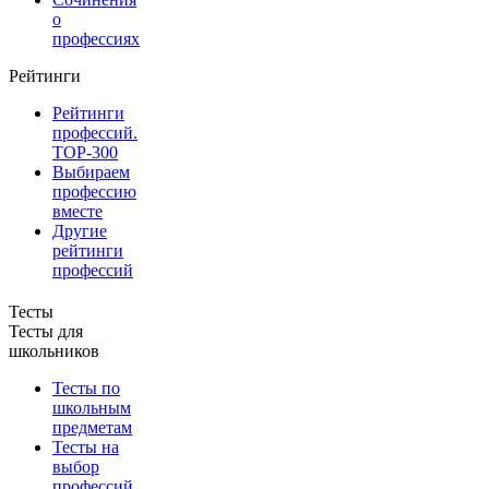
о
профессиях
Рейтинги
Рейтинги
профессий.
TOP-300
Выбираем
профессию
вместе
Другие
рейтинги
профессий
Тесты
Тесты для
школьников
Тесты по
школьным
предметам
Тесты на
выбор
профессий