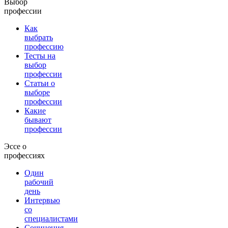
Выбор
профессии
Как
выбрать
профессию
Тесты на
выбор
профессии
Статьи о
выборе
профессии
Какие
бывают
профессии
Эссе о
профессиях
Один
рабочий
день
Интервью
со
специалистами
Сочинения