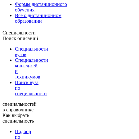
Формы дистанционного
обучения
Все о дистанционном
образовании
Специальности
Поиск описаний
Специальности
вузов
Специальности
колледжей
и
техникумов
Поиск вуза
по
специальности
специальностей
в справочнике
Как выбрать
специальность
Подбор
по