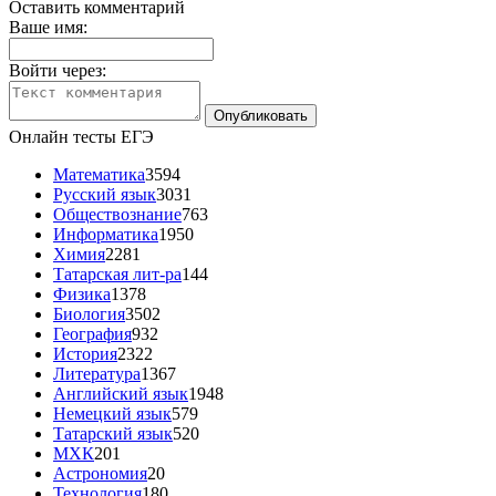
Оставить комментарий
Ваше имя:
Войти через:
Онлайн тесты ЕГЭ
Математика
3594
Русский язык
3031
Обществознание
763
Информатика
1950
Химия
2281
Татарская лит-ра
144
Физика
1378
Биология
3502
География
932
История
2322
Литература
1367
Английский язык
1948
Немецкий язык
579
Татарский язык
520
МХК
201
Астрономия
20
Технология
180