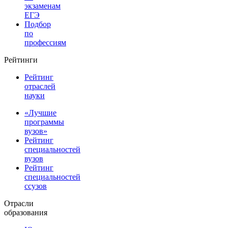
экзаменам
ЕГЭ
Подбор
по
профессиям
Рейтинги
Рейтинг
отраслей
науки
«Лучшие
программы
вузов»
Рейтинг
специальностей
вузов
Рейтинг
специальностей
ссузов
Отрасли
образования