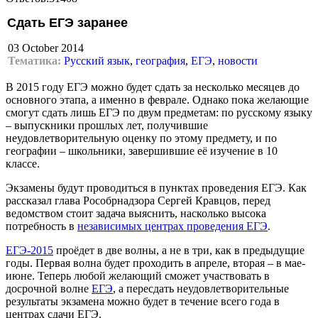
Сдать ЕГЭ заранее
03 October 2014
Тематика:
Русский язык
,
география
,
ЕГЭ
,
новости
В 2015 году ЕГЭ можно будет сдать за несколько месяцев до
основного этапа, а именно в феврале. Однако пока желающие
смогут сдать лишь ЕГЭ по двум предметам: по русскому языку
– выпускники прошлых лет, получившие
неудовлетворительную оценку по этому предмету, и по
географии – школьники, завершившие её изучение в 10
классе.
Экзамены будут проводиться в пунктах проведения ЕГЭ. Как
рассказал глава Рособрнадзора Сергей Кравцов, перед
ведомством стоит задача выяснить, насколько высока
потребность в
независимых центрах проведения ЕГЭ
.
ЕГЭ-2015
проёдет в две волны, а не в три, как в предыдущие
годы. Первая волна будет проходить в апреле, вторая – в мае-
июне. Теперь любой желающий сможет участвовать в
досрочной волне
ЕГЭ
, а пересдать неудовлетворительные
результаты экзамена можно будет в течение всего года в
центрах сдачи ЕГЭ.