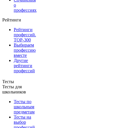
о
профессиях
Рейтинги
Рейтинги
профессий.
TOP-300
Выбираем
профессию
вместе
Другие
рейтинги
профессий
Тесты
Тесты для
школьников
Тесты по
школьным
предметам
Тесты на
выбор
профессий