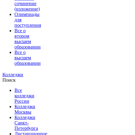
сочинение
(изложение)
Олимпиады
для
поступления
Все о
втором
высшем
образовании
Все о
высшем
образовании
Колледжи
Поиск
Все
колледжи
России
Колледжи
Москвы
Колледжи
Санкт-
Петербурга
Дистанционное