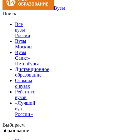
Вузы
Поиск
Все
вузы
России
Вузы
Москвы
Вузы
Санкт-
Петербурга
Дистанционное
образование
Отзывы
о вузах
Рейтинги
вузов
«Лучший
вуз
России»
Выбираем
образование