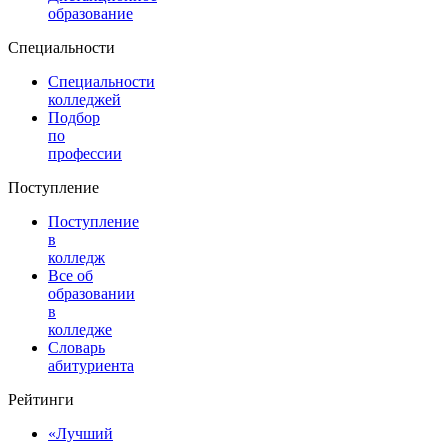
образование
Специальности
Специальности
колледжей
Подбор
по
профессии
Поступление
Поступление
в
колледж
Все об
образовании
в
колледже
Словарь
абитуриента
Рейтинги
«Лучший