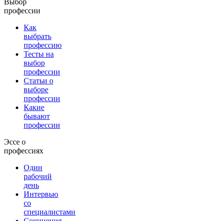
Выбор
профессии
Как
выбрать
профессию
Тесты на
выбор
профессии
Статьи о
выборе
профессии
Какие
бывают
профессии
Эссе о
профессиях
Один
рабочий
день
Интервью
со
специалистами
Сочинения