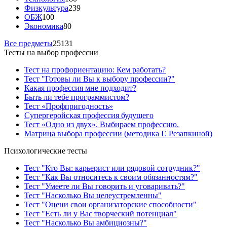
Физкультура
239
ОБЖ
100
Экономика
80
Все предметы
25131
Тесты на выбор профессии
Тест на профориентацию: Кем работать?
Тест "Готовы ли Вы к выбору профессии?"
Какая профессия мне подходит?
Быть ли тебе программистом?
Тест «Профпригодность»
Супергеройская профессия будущего
Тест «Одно из двух». Выбираем профессию.
Матрица выбора профессии (методика Г. Резапкиной)
Психологические тесты
Тест "Кто Вы: карьерист или рядовой сотрудник?"
Тест "Как Вы относитесь к своим обязанностям?"
Тест "Умеете ли Вы говорить и уговаривать?"
Тест "Насколько Вы целеустремленны"
Тест "Оцени свои организаторские способности"
Тест "Есть ли у Вас творческий потенциал"
Тест "Насколько Вы амбициозны?"