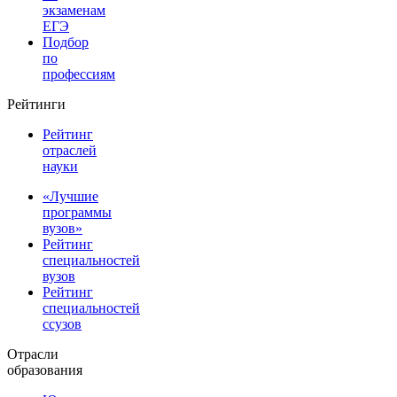
экзаменам
ЕГЭ
Подбор
по
профессиям
Рейтинги
Рейтинг
отраслей
науки
«Лучшие
программы
вузов»
Рейтинг
специальностей
вузов
Рейтинг
специальностей
ссузов
Отрасли
образования