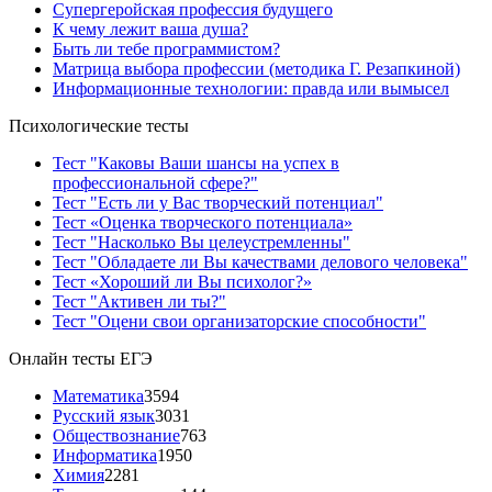
Супергеройская профессия будущего
К чему лежит ваша душа?
Быть ли тебе программистом?
Матрица выбора профессии (методика Г. Резапкиной)
Информационные технологии: правда или вымысел
Психологические тесты
Тест "Каковы Ваши шансы на успех в
профессиональной сфере?"
Тест "Есть ли у Вас творческий потенциал"
Тест «Оценка творческого потенциала»
Тест "Насколько Вы целеустремленны"
Тест "Обладаете ли Вы качествами делового человека"
Тест «Хороший ли Вы психолог?»
Тест "Активен ли ты?"
Тест "Оцени свои организаторские способности"
Онлайн тесты ЕГЭ
Математика
3594
Русский язык
3031
Обществознание
763
Информатика
1950
Химия
2281