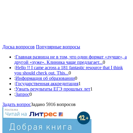
Доска вопросов
Популярные вопросы
:
Главная разница не в том, что один формат «лучше», а
другой «хуже». Клиника чаще предлагает...
0
:
Hello !! I came across a 181 fantastic resource that I think
you should check out. This...
0
:
Информация об образовании
0
:
Государственная аккредитация
1
:
Узнать результаты ЕГЭ прошлых лет
1
:
Запрос
0
Задать вопрос
Задано 5916 вопросов
РЕКЛАМА