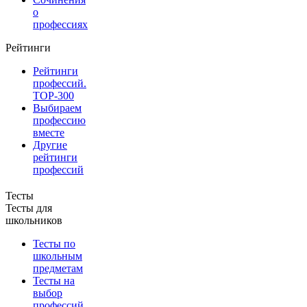
о
профессиях
Рейтинги
Рейтинги
профессий.
TOP-300
Выбираем
профессию
вместе
Другие
рейтинги
профессий
Тесты
Тесты для
школьников
Тесты по
школьным
предметам
Тесты на
выбор
профессий