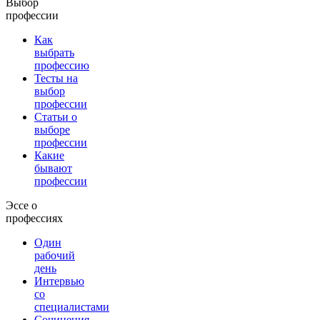
Выбор
профессии
Как
выбрать
профессию
Тесты на
выбор
профессии
Статьи о
выборе
профессии
Какие
бывают
профессии
Эссе о
профессиях
Один
рабочий
день
Интервью
со
специалистами
Сочинения