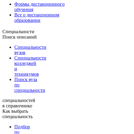
Формы дистанционного
обучения
Все о дистанционном
образовании
Специальности
Поиск описаний
Специальности
вузов
Специальности
колледжей
и
техникумов
Поиск вуза
по
специальности
специальностей
в справочнике
Как выбрать
специальность
Подбор
по