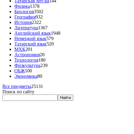
Татарская лит-ра
144
Физика
1378
Биология
3502
География
932
История
2322
Литература
1367
Английский язык
1948
Немецкий язык
579
Татарский язык
520
МХК
201
Астрономия
20
Технология
180
Физкультура
239
ОБЖ
100
Экономика
80
Все предметы
25131
Поиск по сайту
Найти