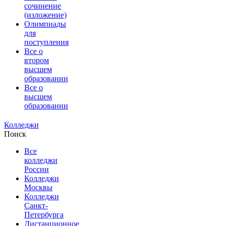
сочинение
(изложение)
Олимпиады
для
поступления
Все о
втором
высшем
образовании
Все о
высшем
образовании
Колледжи
Поиск
Все
колледжи
России
Колледжи
Москвы
Колледжи
Санкт-
Петербурга
Дистанционное