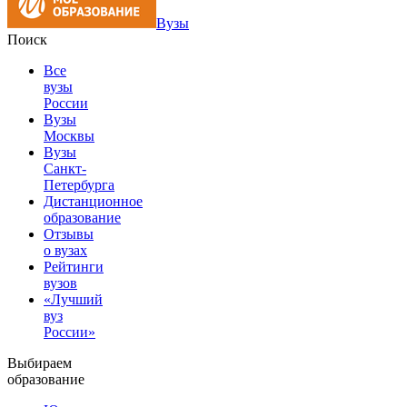
Вузы
Поиск
Все
вузы
России
Вузы
Москвы
Вузы
Санкт-
Петербурга
Дистанционное
образование
Отзывы
о вузах
Рейтинги
вузов
«Лучший
вуз
России»
Выбираем
образование