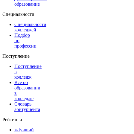
образование
Специальности
Специальности
колледжей
Подбор
по
профессии
Поступление
Поступление
в
колледж
Все об
образовании
в
колледже
Словарь
абитуриента
Рейтинги
«Лучший