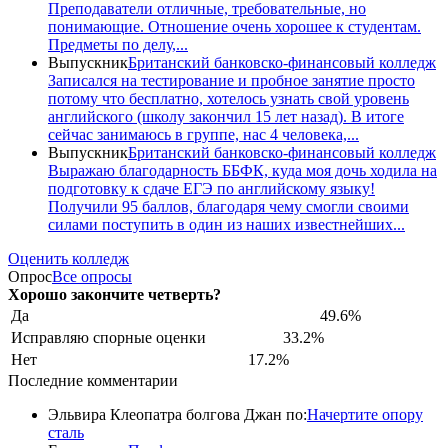
Преподаватели отличные, требовательные, но
понимающие. Отношение очень хорошее к студентам.
Предметы по делу,...
Выпускник
Британский банковско-финансовый колледж
Записался на тестирование и пробное занятие просто
потому что бесплатно, хотелось узнать свой уровень
английского (школу закончил 15 лет назад). В итоге
сейчас занимаюсь в группе, нас 4 человека,...
Выпускник
Британский банковско-финансовый колледж
Выражаю благодарность ББФК, куда моя дочь ходила на
подготовку к сдаче ЕГЭ по английскому языку!
Получили 95 баллов, благодаря чему смогли своими
силами поступить в один из наших известнейших...
Оценить колледж
Опрос
Все опросы
Хорошо закончите четверть?
Да
49.6%
Исправляю спорные оценки
33.2%
Нет
17.2%
Последние комментарии
Эльвира Клеопатра болгова Джан по:
Начертите опору
сталь