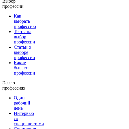
Выбор
профессии
Как
выбрать
профессию
Тесты на
выбор
профессии
Статьи о
выборе
профессии
Какие
бывают
профессии
Эссе о
профессиях
Один
рабочий
день
Интервью
со
специалистами
Сочинения