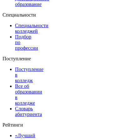
образование
Специальности
Специальности
колледжей
Подбор
по
профессии
Поступление
Поступление
в
колледж
Все об
образовании
в
колледже
Словарь
абитуриента
Рейтинги
«Лучший