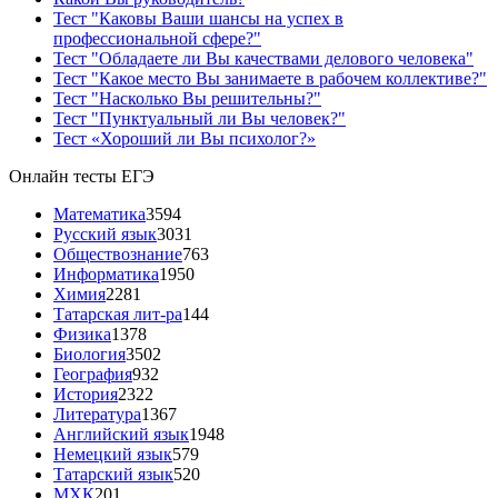
Тест "Каковы Ваши шансы на успех в
профессиональной сфере?"
Тест "Обладаете ли Вы качествами делового человека"
Тест "Какое место Вы занимаете в рабочем коллективе?"
Тест "Насколько Вы решительны?"
Тест "Пунктуальный ли Вы человек?"
Тест «Хороший ли Вы психолог?»
Онлайн тесты ЕГЭ
Математика
3594
Русский язык
3031
Обществознание
763
Информатика
1950
Химия
2281
Татарская лит-ра
144
Физика
1378
Биология
3502
География
932
История
2322
Литература
1367
Английский язык
1948
Немецкий язык
579
Татарский язык
520
МХК
201