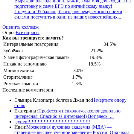
Выражаю благодарность ББФК, куда моя дочь ходила на
подготовку к сдаче ЕГЭ по английскому языку!
Получили 95 баллов, благодаря чему смогли своими
силами поступить в один из наших известнейших...
Оценить колледж
Опрос
Все опросы
Как вы тренируете память?
Интервальные повторения
34.5%
Зубрёжка
21.2%
У меня фотографическая память
19.8%
Никак не запоминаю
18.5%
Мнемотехника
3.0%
Сторителлинг
1.7%
Римская комната
1.3%
Последние комментарии
Эльвира Клеопатра болгова Джан по:
Начертите опору
сталь
Екатерина :
Профессия психолог-сексолог довольно
интересная. Спасибо за интервью!) Вот здесь -...
:
супер!!!!!!!!!!!!!!!!!!!!!!!!!!!!!!!!!!!!!!!!!!
Иван:
Московская духовная академия (МДА) —
старейшее высшее учебное заведение России. Она была