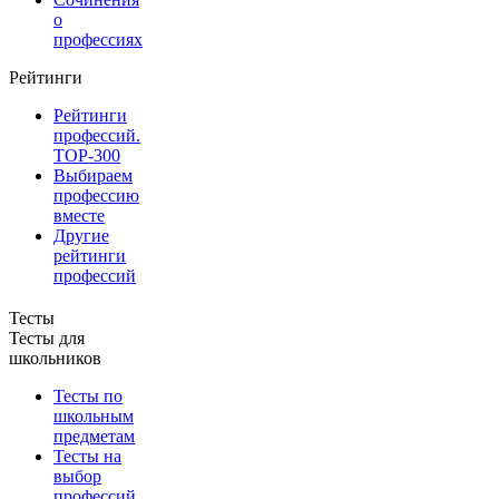
о
профессиях
Рейтинги
Рейтинги
профессий.
TOP-300
Выбираем
профессию
вместе
Другие
рейтинги
профессий
Тесты
Тесты для
школьников
Тесты по
школьным
предметам
Тесты на
выбор
профессий