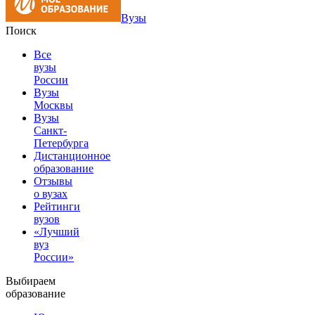
Вузы
Поиск
Все
вузы
России
Вузы
Москвы
Вузы
Санкт-
Петербурга
Дистанционное
образование
Отзывы
о вузах
Рейтинги
вузов
«Лучший
вуз
России»
Выбираем
образование