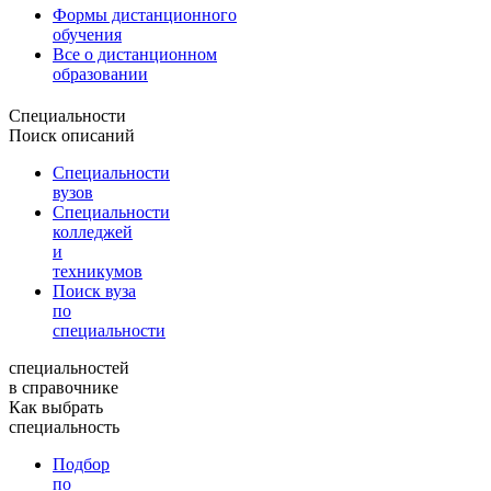
Формы дистанционного
обучения
Все о дистанционном
образовании
Специальности
Поиск описаний
Специальности
вузов
Специальности
колледжей
и
техникумов
Поиск вуза
по
специальности
специальностей
в справочнике
Как выбрать
специальность
Подбор
по