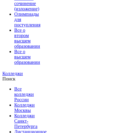
сочинение
(изложение)
Олимпиады
для
поступления
Все о
втором
высшем
образовании
Все о
высшем
образовании
Колледжи
Поиск
Все
колледжи
России
Колледжи
Москвы
Колледжи
Санкт-
Петербурга
Дистанционное