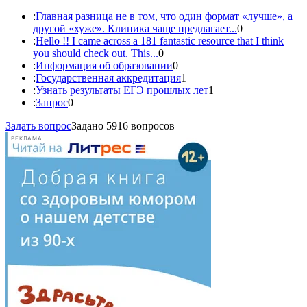
:
Главная разница не в том, что один формат «лучше», а
другой «хуже». Клиника чаще предлагает...
0
:
Hello !! I came across a 181 fantastic resource that I think
you should check out. This...
0
:
Информация об образовании
0
:
Государственная аккредитация
1
:
Узнать результаты ЕГЭ прошлых лет
1
:
Запрос
0
Задать вопрос
Задано 5916 вопросов
РЕКЛАМА