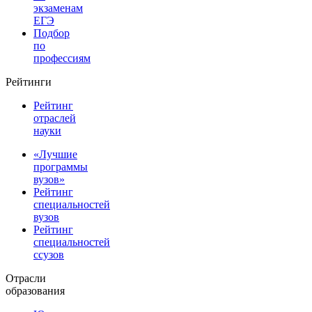
экзаменам
ЕГЭ
Подбор
по
профессиям
Рейтинги
Рейтинг
отраслей
науки
«Лучшие
программы
вузов»
Рейтинг
специальностей
вузов
Рейтинг
специальностей
ссузов
Отрасли
образования