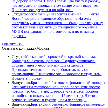
на дорогу и сборы. Плюс я совмещаю учебу и работу,
поэтому дистанционка в этом плане очень выручает.
При этом хоть учусь я и онлайн, но...
Студент
Московский университет имени С.Ю. Витте
Достойное дистанционное образование На очку
поступить у меня возможности не было, поэтому сразу
рассматривала варианты дистанционного обучения.
МУИВ понравился и по стоимости, и по отзывам
других...
Оценить ВУЗ
Отзывы о колледжах
Москва
Студент
Московский городской открытый колледж
Колледж мне очень нравится. С одногруппниками
дружим, много мероприятий для студентов.
Преподаватели отличные, требовательные, но
понимающие. Отношение очень хорошее к студентам.
Предметы по делу,...
Выпускник
Британский банковско-финансовый колледж
Записался на тестирование и пробное занятие просто
потому что бесплатно, хотелось узнать свой уровень
английского (школу закончил 15 лет назад). В итоге
сейчас занимаюсь в группе, нас 4 человека,...
Выпускник
Британский банковско-финансовый колледж