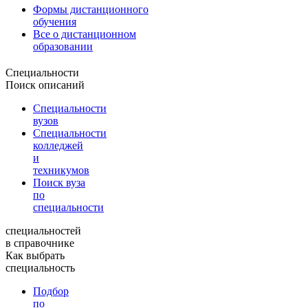
Формы дистанционного
обучения
Все о дистанционном
образовании
Специальности
Поиск описаний
Специальности
вузов
Специальности
колледжей
и
техникумов
Поиск вуза
по
специальности
специальностей
в справочнике
Как выбрать
специальность
Подбор
по