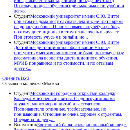
иногда бывает завал заданиями, но куда без этого)
Поэтому процесс обучения идет максимально удобно и
легко.
Студент
Московский университет имени С.Ю. Витте
при этом из дома могу слушать лекции, не тратя время
на дорогу и сборы. Плюс я совмещаю учебу и работу,
поэтому дистанционка в этом плане очень выручает.
При этом хоть учусь я и онлайн, но...
Студент
Московский университет имени С.Ю. Витте
Достойное дистанционное образование На очку
поступить у меня возможности не было, поэтому сразу
рассматривала варианты дистанционного обучения.
МУИВ понравился и по стоимости, и по отзывам
других...
Оценить ВУЗ
Отзывы о колледжах
Москва
Студент
Московский городской открытый колледж
Колледж мне очень нравится. С одногруппниками
дружим, много мероприятий для студентов.
Преподаватели отличные, требовательные, но
понимающие. Отношение очень хорошее к студентам.
Предметы по делу,...
Выпускник
Британский банковско-финансовый колледж
Записался на тестирование и пробное занятие просто