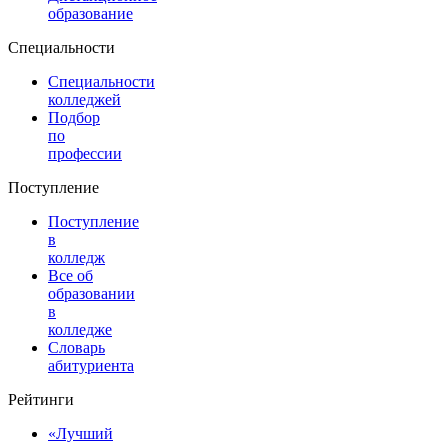
образование
Специальности
Специальности
колледжей
Подбор
по
профессии
Поступление
Поступление
в
колледж
Все об
образовании
в
колледже
Словарь
абитуриента
Рейтинги
«Лучший