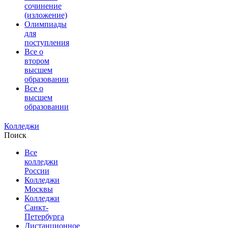
сочинение
(изложение)
Олимпиады
для
поступления
Все о
втором
высшем
образовании
Все о
высшем
образовании
Колледжи
Поиск
Все
колледжи
России
Колледжи
Москвы
Колледжи
Санкт-
Петербурга
Дистанционное