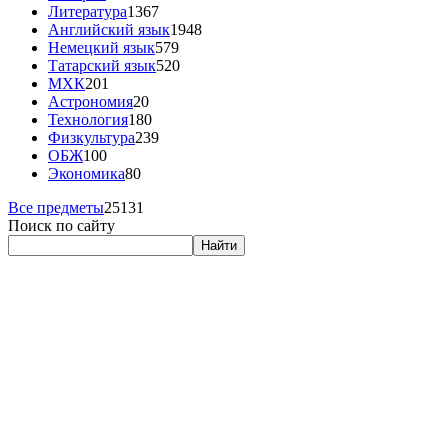
Литература
1367
Английский язык
1948
Немецкий язык
579
Татарский язык
520
МХК
201
Астрономия
20
Технология
180
Физкультура
239
ОБЖ
100
Экономика
80
Все предметы
25131
Поиск по сайту
Найти