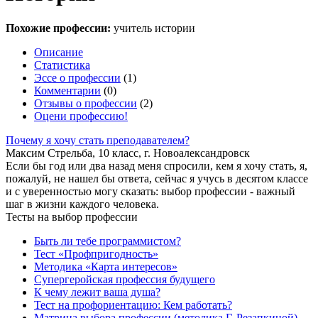
Похожие профессии:
учитель истории
Описание
Статистика
Эссе о профессии
(1)
Комментарии
(0)
Отзывы о профессии
(2)
Оцени профессию!
Почему я хочу стать преподавателем?
Максим Стрельба, 10 класс, г. Новоалександровск
Если бы год или два назад меня спросили, кем я хочу стать, я,
пожалуй, не нашел бы ответа, сейчас я учусь в десятом классе
и с уверенностью могу сказать: выбор профессии - важный
шаг в жизни каждого человека.
Тесты на выбор профессии
Быть ли тебе программистом?
Тест «Профпригодность»
Методика «Карта интересов»
Супергеройская профессия будущего
К чему лежит ваша душа?
Тест на профориентацию: Кем работать?
Матрица выбора профессии (методика Г. Резапкиной)