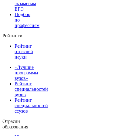
экзаменам
ЕГЭ
Подбор
по
профессиям
Рейтинги
Рейтинг
отраслей
науки
«Лучшие
программы
вузов»
Рейтинг
специальностей
вузов
Рейтинг
специальностей
ссузов
Отрасли
образования