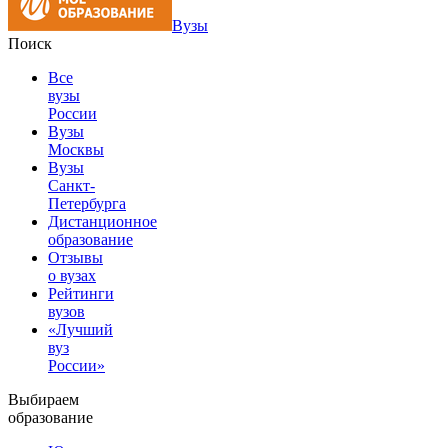
Вузы
Поиск
Все
вузы
России
Вузы
Москвы
Вузы
Санкт-
Петербурга
Дистанционное
образование
Отзывы
о вузах
Рейтинги
вузов
«Лучший
вуз
России»
Выбираем
образование