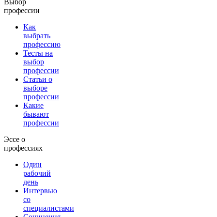
Выбор
профессии
Как
выбрать
профессию
Тесты на
выбор
профессии
Статьи о
выборе
профессии
Какие
бывают
профессии
Эссе о
профессиях
Один
рабочий
день
Интервью
со
специалистами
Сочинения