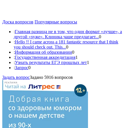
Доска вопросов
Популярные вопросы
:
Главная разница не в том, что один формат «лучше», а
другой «хуже». Клиника чаще предлагает...
0
:
Hello !! I came across a 181 fantastic resource that I think
you should check out. This...
0
:
Информация об образовании
0
:
Государственная аккредитация
1
:
Узнать результаты ЕГЭ прошлых лет
1
:
Запрос
0
Задать вопрос
Задано 5916 вопросов
РЕКЛАМА