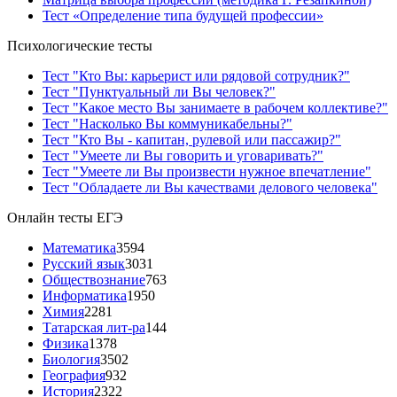
Тест «Определение типа будущей профессии»
Психологические тесты
Тест "Кто Вы: карьерист или рядовой сотрудник?"
Тест "Пунктуальный ли Вы человек?"
Тест "Какое место Вы занимаете в рабочем коллективе?"
Тест "Насколько Вы коммуникабельны?"
Тест "Кто Вы - капитан, рулевой или пассажир?"
Тест "Умеете ли Вы говорить и уговаривать?"
Тест "Умеете ли Вы произвести нужное впечатление"
Тест "Обладаете ли Вы качествами делового человека"
Онлайн тесты ЕГЭ
Математика
3594
Русский язык
3031
Обществознание
763
Информатика
1950
Химия
2281
Татарская лит-ра
144
Физика
1378
Биология
3502
География
932
История
2322