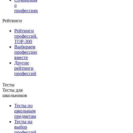
о
профессиях
Рейтинги
Рейтинги
профессий.
TOP-300
Выбираем
профессию
вместе
Другие
рейтинги
профессий
Тесты
Тесты для
школьников
Тесты по
школьным
предметам
Тесты на
выбор
профессий