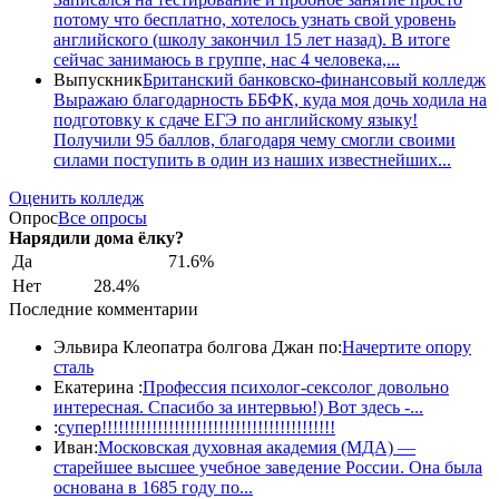
потому что бесплатно, хотелось узнать свой уровень
английского (школу закончил 15 лет назад). В итоге
сейчас занимаюсь в группе, нас 4 человека,...
Выпускник
Британский банковско-финансовый колледж
Выражаю благодарность ББФК, куда моя дочь ходила на
подготовку к сдаче ЕГЭ по английскому языку!
Получили 95 баллов, благодаря чему смогли своими
силами поступить в один из наших известнейших...
Оценить колледж
Опрос
Все опросы
Нарядили дома ёлку?
Да
71.6%
Нет
28.4%
Последние комментарии
Эльвира Клеопатра болгова Джан по:
Начертите опору
сталь
Екатерина :
Профессия психолог-сексолог довольно
интересная. Спасибо за интервью!) Вот здесь -...
:
супер!!!!!!!!!!!!!!!!!!!!!!!!!!!!!!!!!!!!!!!!!!
Иван:
Московская духовная академия (МДА) —
старейшее высшее учебное заведение России. Она была
основана в 1685 году по...