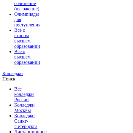
сочинение
(изложение)
Олимпиады
для
поступления
Все о
втором
высшем
образовании
Все о
высшем
образовании
Колледжи
Поиск
Все
колледжи
России
Колледжи
Москвы
Колледжи
Санкт-
Петербурга
Дистанционное