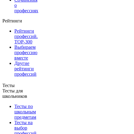
о
профессиях
Рейтинги
Рейтинги
профессий.
TOP-300
Выбираем
профессию
вместе
Другие
рейтинги
профессий
Тесты
Тесты для
школьников
Тесты по
школьным
предметам
Тесты на
выбор
профессий