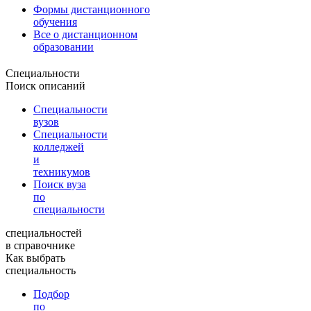
Формы дистанционного
обучения
Все о дистанционном
образовании
Специальности
Поиск описаний
Специальности
вузов
Специальности
колледжей
и
техникумов
Поиск вуза
по
специальности
специальностей
в справочнике
Как выбрать
специальность
Подбор
по