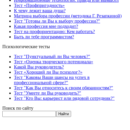
Информационные технологии: правда или вымысел
Тест «Профпригодность»
К чему лежит ваша душа?
Матрица выбора профессии (методика Г. Резапкиной)
Тест "Готовы ли Вы к выбору профессии?"
Какая профессия мне подходит?
Тест на профориентацию: Кем работать?
Быть ли тебе программистом?
Психологические тесты
Тест "Пунктуальный ли Вы человек?"
Тест «Оценка творческого потенциала»
Какой Вы руководитель?
Тест «Хороший ли Вы психолог?»
Тест "Каковы Ваши шансы на успех в
профессиональной сфере?"
Тест "Как Вы относитесь к своим обязанностям?"
Тест "Умеете ли Вы руководить?"
Тест "Кто Вы: карьерист или рядовой сотрудник?"
Поиск по сайту
Найти