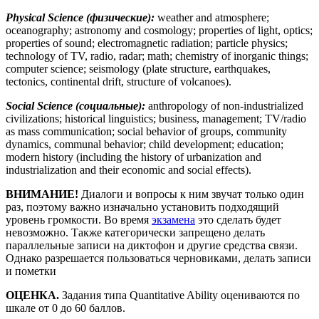
Physical Science (
физические
):
weather and atmosphere;
oceanography; astronomy and cosmology; properties of light, optics;
properties of sound; electromagnetic radiation; particle physics;
technology of TV, radio, radar; math; chemistry of inorganic things;
computer science; seismology (plate structure, earthquakes,
tectonics, continental drift, structure of volcanoes).
Social Science (
социальные
):
anthropology of non-industrialized
civilizations; historical linguistics; business, management; TV/radio
as mass communication; social behavior of groups, community
dynamics, communal behavior; child development; education;
modern history (including the history of urbanization and
industrialization and their economic and social effects).
ВНИМАНИЕ!
Диалоги и вопросы к ним звучат только один
раз, поэтому важно изначально установить подходящий
уровень громкости. Во время
экзамена
это сделать будет
невозможно. Также категорически запрещено делать
параллельные записи на диктофон и другие средства связи.
Однако разрешается пользоваться черновиками, делать записи
и пометки
ОЦЕНКА.
Задания типа Quantitative Ability оцениваются по
шкале от 0 до 60 баллов.