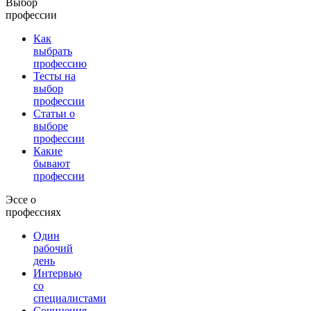
Выбор
профессии
Как
выбрать
профессию
Тесты на
выбор
профессии
Статьи о
выборе
профессии
Какие
бывают
профессии
Эссе о
профессиях
Один
рабочий
день
Интервью
со
специалистами
Сочинения