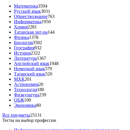
Математика
3594
Русский язык
3031
Обществознание
763
Информатика
1950
Химия
2281
Татарская лит-ра
144
Физика
1378
Биология
3502
География
932
История
2322
Литература
1367
Английский язык
1948
Немецкий язык
579
Татарский язык
520
МХК
201
Астрономия
20
Технология
180
Физкультура
239
ОБЖ
100
Экономика
80
Все предметы
25131
Тесты на выбор профессии