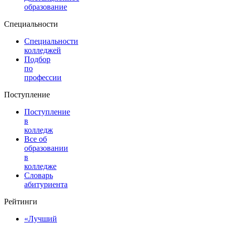
образование
Специальности
Специальности
колледжей
Подбор
по
профессии
Поступление
Поступление
в
колледж
Все об
образовании
в
колледже
Словарь
абитуриента
Рейтинги
«Лучший