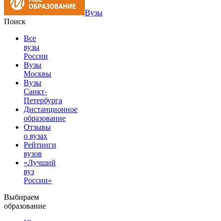
Вузы
Поиск
Все
вузы
России
Вузы
Москвы
Вузы
Санкт-
Петербурга
Дистанционное
образование
Отзывы
о вузах
Рейтинги
вузов
«Лучший
вуз
России»
Выбираем
образование