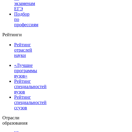
экзаменам
ЕГЭ
Подбор
по
профессиям
Рейтинги
Рейтинг
отраслей
науки
«Лучшие
программы
вузов»
Рейтинг
специальностей
вузов
Рейтинг
специальностей
ссузов
Отрасли
образования