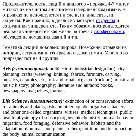
Продолжительность лекций и диалогов - порядка 4-7 минут.
Читают их на чистом английском (американском) языке. В
отрывках не используются ни сленг, ни диалекты, ни
акценты. Как правило, в диалоге участвуют
студенты
и
сотрудники университета. Таким образом, воспроизводится
реальная университетская жизнь: встреча с
профессорами
,
обсуждение домашних зданий и т.д.
Тематика лекций довольно широка. Возможны отрывки из
истории, астрономии, географии и даже химии. Условно их
подразделяют на 4 группы:
Arts (гуманитарные):
architecture; industrial design (art); city
planning; crafts (weaving, knitting, fabrics, furniture, carving,
mosaics, ceramics, etc, folk and tribal art); cave (rock art); music and
music history; photography; literature and authors; books,
newspapers, magazines, journals.
Life Science (биологические):
extinction of or conservation efforts
for animals and plants; fish and other aquatic organisms; bacteria
and other one-celled organisms; viruses; medical techniques; public
health; physiology of sensory organs; biochemistry; animal behavior,
migration, food foraging, defensive behavior; habitats and the
adaptation of animals and plants to them; nutrition and its impact on
the body; animal communication.