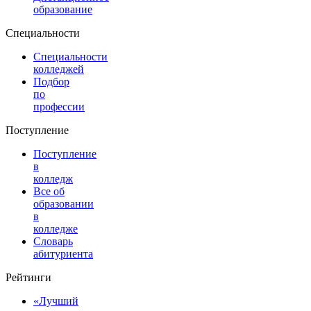
образование
Специальности
Специальности
колледжей
Подбор
по
профессии
Поступление
Поступление
в
колледж
Все об
образовании
в
колледже
Словарь
абитуриента
Рейтинги
«Лучший