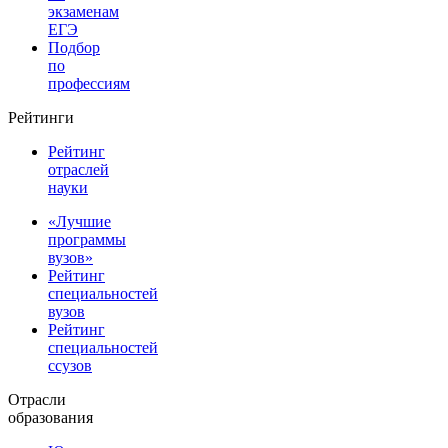
экзаменам
ЕГЭ
Подбор
по
профессиям
Рейтинги
Рейтинг
отраслей
науки
«Лучшие
программы
вузов»
Рейтинг
специальностей
вузов
Рейтинг
специальностей
ссузов
Отрасли
образования