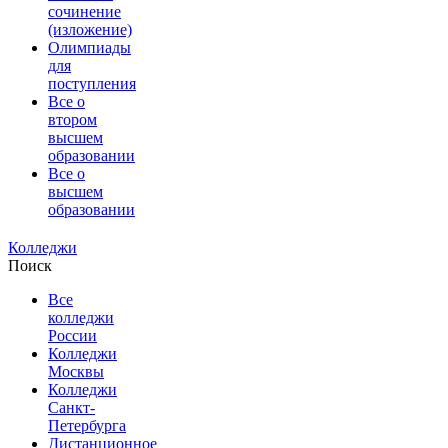
сочинение
(изложение)
Олимпиады
для
поступления
Все о
втором
высшем
образовании
Все о
высшем
образовании
Колледжи
Поиск
Все
колледжи
России
Колледжи
Москвы
Колледжи
Санкт-
Петербурга
Дистанционное