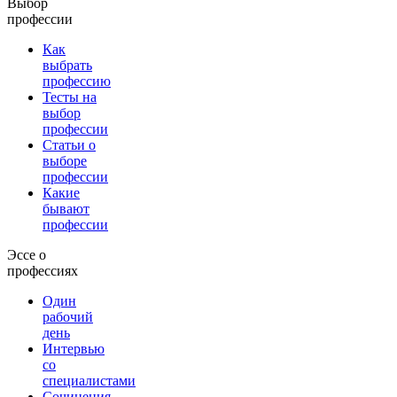
Выбор
профессии
Как
выбрать
профессию
Тесты на
выбор
профессии
Статьи о
выборе
профессии
Какие
бывают
профессии
Эссе о
профессиях
Один
рабочий
день
Интервью
со
специалистами
Сочинения