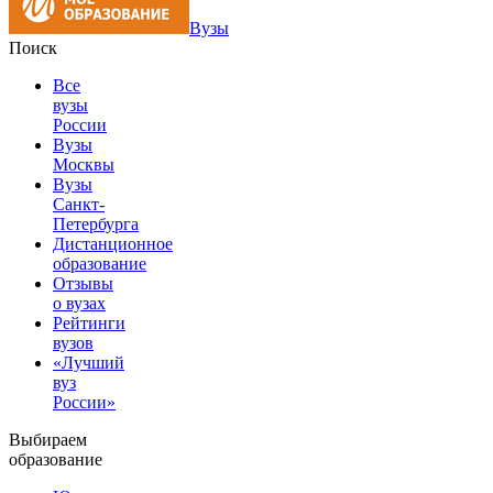
Вузы
Поиск
Все
вузы
России
Вузы
Москвы
Вузы
Санкт-
Петербурга
Дистанционное
образование
Отзывы
о вузах
Рейтинги
вузов
«Лучший
вуз
России»
Выбираем
образование