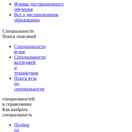
Формы дистанционного
обучения
Все о дистанционном
образовании
Специальности
Поиск описаний
Специальности
вузов
Специальности
колледжей
и
техникумов
Поиск вуза
по
специальности
специальностей
в справочнике
Как выбрать
специальность
Подбор
по