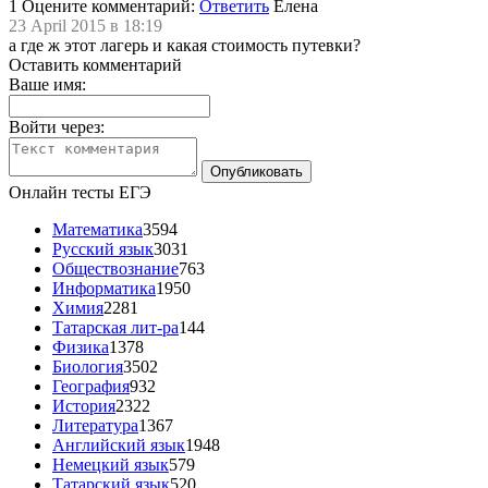
1
Оцените комментарий:
Ответить
Елена
23 April 2015 в 18:19
а где ж этот лагерь и какая стоимость путевки?
Оставить комментарий
Ваше имя:
Войти через:
Онлайн тесты ЕГЭ
Математика
3594
Русский язык
3031
Обществознание
763
Информатика
1950
Химия
2281
Татарская лит-ра
144
Физика
1378
Биология
3502
География
932
История
2322
Литература
1367
Английский язык
1948
Немецкий язык
579
Татарский язык
520