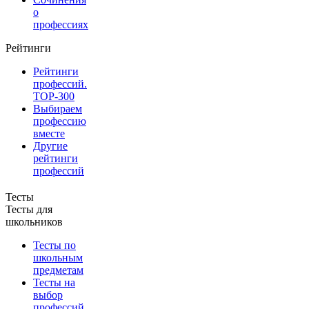
о
профессиях
Рейтинги
Рейтинги
профессий.
TOP-300
Выбираем
профессию
вместе
Другие
рейтинги
профессий
Тесты
Тесты для
школьников
Тесты по
школьным
предметам
Тесты на
выбор
профессий