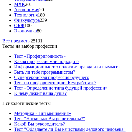
МХК
201
Астрономия
20
Технология
180
Физкультура
239
ОБЖ
100
Экономика
80
Все предметы
25131
Тесты на выбор профессии
Тест «Профпригодность»
Какая профессия мне подходит?
Информационные технологии: правда или вымысел
Быть ли тебе программистом?
Супергеройская профессия будущего
Тест на профориентацию: Кем работать?
Тест «Определение типа будущей профессии»
К чему лежит ваша душа?
Психологические тесты
Методика «Тип мышления»
Тест "Насколько Вы решительны?"
Какой Вы руководитель?
Тест "Обладаете ли Вы качествами делового человека"