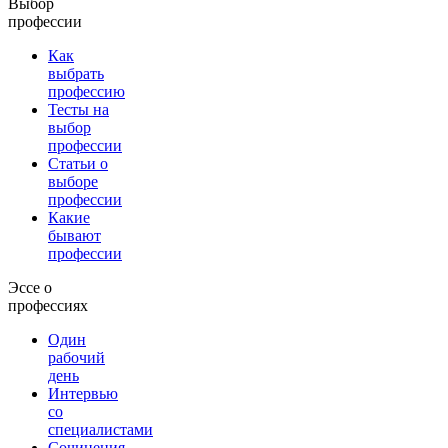
Выбор
профессии
Как
выбрать
профессию
Тесты на
выбор
профессии
Статьи о
выборе
профессии
Какие
бывают
профессии
Эссе о
профессиях
Один
рабочий
день
Интервью
со
специалистами
Сочинения