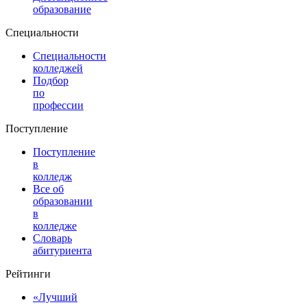
образование
Специальности
Специальности
колледжей
Подбор
по
профессии
Поступление
Поступление
в
колледж
Все об
образовании
в
колледже
Словарь
абитуриента
Рейтинги
«Лучший