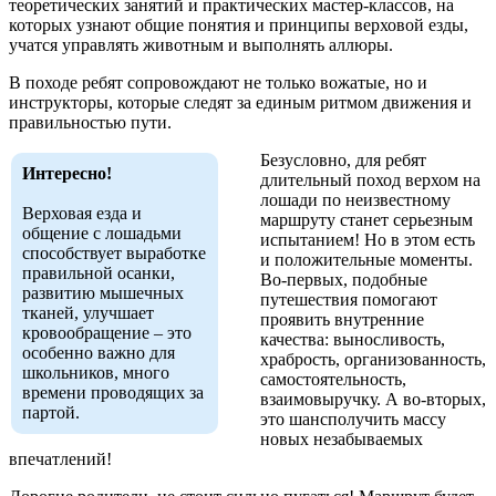
теоретических занятий и практических мастер-классов, на
которых узнают общие понятия и принципы верховой езды,
учатся управлять животным и выполнять аллюры.
В походе ребят сопровождают не только вожатые, но и
инструкторы, которые следят за единым ритмом движения и
правильностью пути.
Безусловно, для ребят
Интересно!
длительный поход верхом на
лошади по неизвестному
Верховая езда и
маршруту станет серьезным
общение с лошадьми
испытанием! Но в этом есть
способствует выработке
и положительные моменты.
правильной осанки,
Во-первых, подобные
развитию мышечных
путешествия помогают
тканей, улучшает
проявить внутренние
кровообращение – это
качества: выносливость,
особенно важно для
храбрость, организованность,
школьников, много
самостоятельность,
времени проводящих за
взаимовыручку. А во-вторых,
партой.
это шансполучить массу
новых незабываемых
впечатлений!