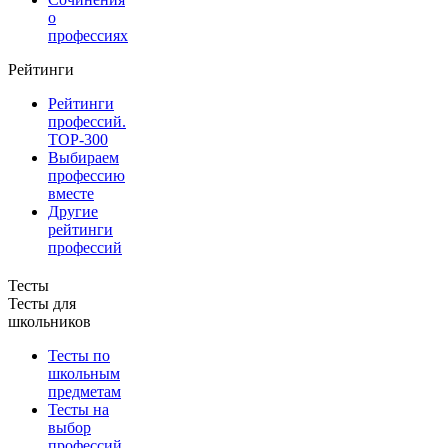
о
профессиях
Рейтинги
Рейтинги
профессий.
TOP-300
Выбираем
профессию
вместе
Другие
рейтинги
профессий
Тесты
Тесты для
школьников
Тесты по
школьным
предметам
Тесты на
выбор
профессий