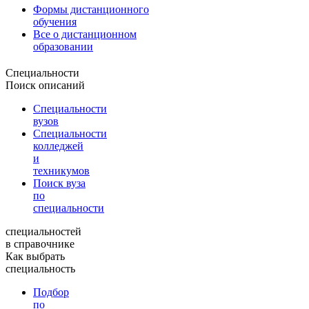
Формы дистанционного
обучения
Все о дистанционном
образовании
Специальности
Поиск описаний
Специальности
вузов
Специальности
колледжей
и
техникумов
Поиск вуза
по
специальности
специальностей
в справочнике
Как выбрать
специальность
Подбор
по