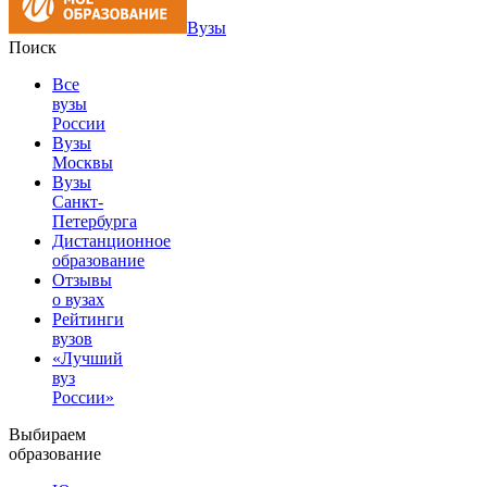
Вузы
Поиск
Все
вузы
России
Вузы
Москвы
Вузы
Санкт-
Петербурга
Дистанционное
образование
Отзывы
о вузах
Рейтинги
вузов
«Лучший
вуз
России»
Выбираем
образование