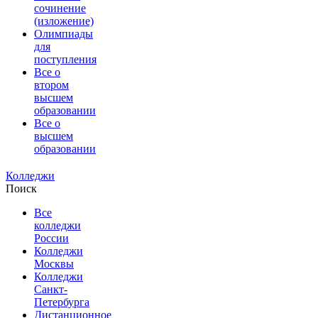
сочинение
(изложение)
Олимпиады
для
поступления
Все о
втором
высшем
образовании
Все о
высшем
образовании
Колледжи
Поиск
Все
колледжи
России
Колледжи
Москвы
Колледжи
Санкт-
Петербурга
Дистанционное