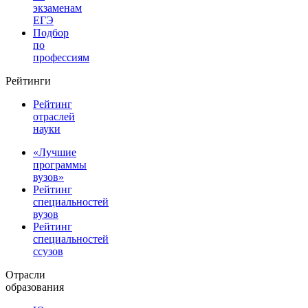
экзаменам
ЕГЭ
Подбор
по
профессиям
Рейтинги
Рейтинг
отраслей
науки
«Лучшие
программы
вузов»
Рейтинг
специальностей
вузов
Рейтинг
специальностей
ссузов
Отрасли
образования