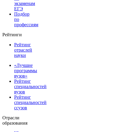
экзаменам
ЕГЭ
Подбор
по
профессиям
Рейтинги
Рейтинг
отраслей
науки
«Лучшие
программы
вузов»
Рейтинг
специальностей
вузов
Рейтинг
специальностей
ссузов
Отрасли
образования