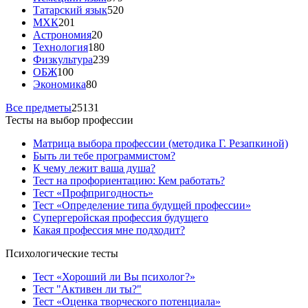
Татарский язык
520
МХК
201
Астрономия
20
Технология
180
Физкультура
239
ОБЖ
100
Экономика
80
Все предметы
25131
Тесты на выбор профессии
Матрица выбора профессии (методика Г. Резапкиной)
Быть ли тебе программистом?
К чему лежит ваша душа?
Тест на профориентацию: Кем работать?
Тест «Профпригодность»
Тест «Определение типа будущей профессии»
Супергеройская профессия будущего
Какая профессия мне подходит?
Психологические тесты
Тест «Хороший ли Вы психолог?»
Тест "Активен ли ты?"
Тест «Оценка творческого потенциала»