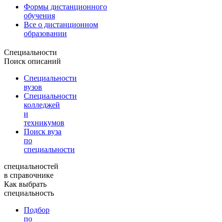
Формы дистанционного
обучения
Все о дистанционном
образовании
Специальности
Поиск описаний
Специальности
вузов
Специальности
колледжей
и
техникумов
Поиск вуза
по
специальности
специальностей
в справочнике
Как выбрать
специальность
Подбор
по