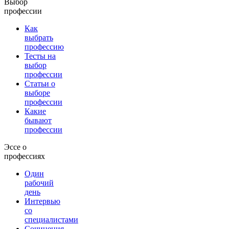
Выбор
профессии
Как
выбрать
профессию
Тесты на
выбор
профессии
Статьи о
выборе
профессии
Какие
бывают
профессии
Эссе о
профессиях
Один
рабочий
день
Интервью
со
специалистами
Сочинения