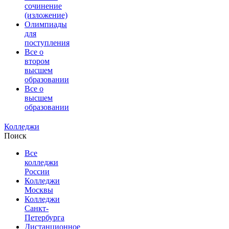
сочинение
(изложение)
Олимпиады
для
поступления
Все о
втором
высшем
образовании
Все о
высшем
образовании
Колледжи
Поиск
Все
колледжи
России
Колледжи
Москвы
Колледжи
Санкт-
Петербурга
Дистанционное