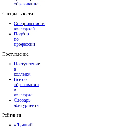
образование
Специальности
Специальности
колледжей
Подбор
по
профессии
Поступление
Поступление
в
колледж
Все об
образовании
в
колледже
Словарь
абитуриента
Рейтинги
«Лучший