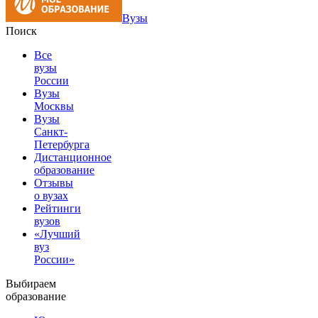
Вузы
Поиск
Все
вузы
России
Вузы
Москвы
Вузы
Санкт-
Петербурга
Дистанционное
образование
Отзывы
о вузах
Рейтинги
вузов
«Лучший
вуз
России»
Выбираем
образование