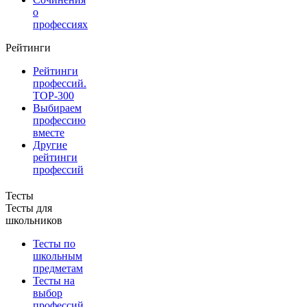
о
профессиях
Рейтинги
Рейтинги
профессий.
TOP-300
Выбираем
профессию
вместе
Другие
рейтинги
профессий
Тесты
Тесты для
школьников
Тесты по
школьным
предметам
Тесты на
выбор
профессий