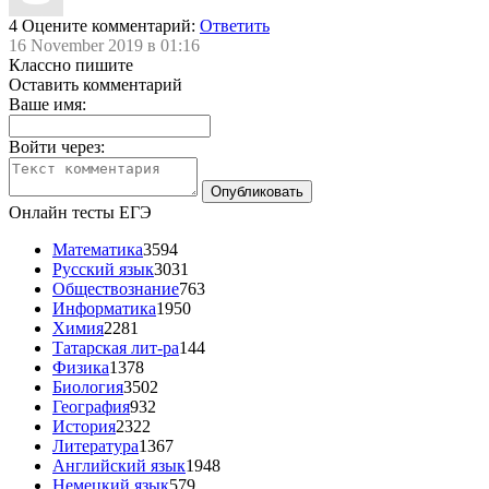
4
Оцените комментарий:
Ответить
16 November 2019 в 01:16
Классно пишите
Оставить комментарий
Ваше имя:
Войти через:
Онлайн тесты ЕГЭ
Математика
3594
Русский язык
3031
Обществознание
763
Информатика
1950
Химия
2281
Татарская лит-ра
144
Физика
1378
Биология
3502
География
932
История
2322
Литература
1367
Английский язык
1948
Немецкий язык
579