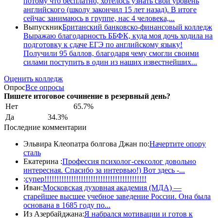
потому что бесплатно, хотелось узнать свой уровень
английского (школу закончил 15 лет назад). В итоге
сейчас занимаюсь в группе, нас 4 человека,...
Выпускник
Британский банковско-финансовый колледж
Выражаю благодарность ББФК, куда моя дочь ходила на
подготовку к сдаче ЕГЭ по английскому языку!
Получили 95 баллов, благодаря чему смогли своими
силами поступить в один из наших известнейших...
Оценить колледж
Опрос
Все опросы
Пишете итоговое сочинение в резервный день?
Нет
65.7%
Да
34.3%
Последние комментарии
Эльвира Клеопатра болгова Джан по:
Начертите опору
сталь
Екатерина :
Профессия психолог-сексолог довольно
интересная. Спасибо за интервью!) Вот здесь -...
:
супер!!!!!!!!!!!!!!!!!!!!!!!!!!!!!!!!!!!!!!!!!!
Иван:
Московская духовная академия (МДА) —
старейшее высшее учебное заведение России. Она была
основана в 1685 году по...
Из Азербайджана:
Я набрался мотивации и готов к