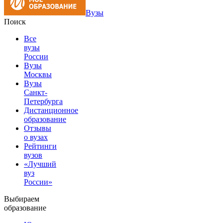
Вузы
Поиск
Все
вузы
России
Вузы
Москвы
Вузы
Санкт-
Петербурга
Дистанционное
образование
Отзывы
о вузах
Рейтинги
вузов
«Лучший
вуз
России»
Выбираем
образование