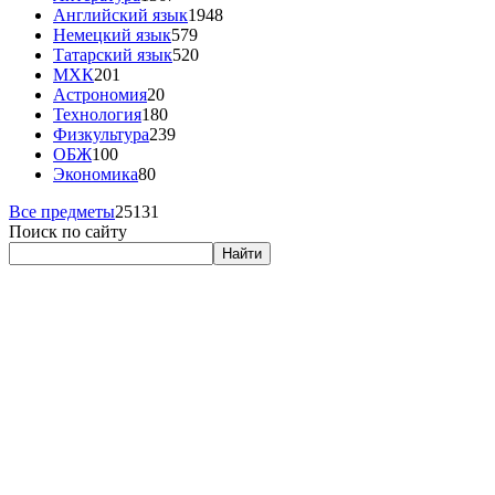
Английский язык
1948
Немецкий язык
579
Татарский язык
520
МХК
201
Астрономия
20
Технология
180
Физкультура
239
ОБЖ
100
Экономика
80
Все предметы
25131
Поиск по сайту
Найти