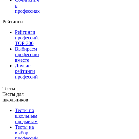
о
профессиях
Рейтинги
Рейтинги
профессий.
TOP-300
Выбираем
профессию
вместе
Другие
рейтинги
профессий
Тесты
Тесты для
школьников
Тесты по
школьным
предметам
Тесты на
выбор
профессий