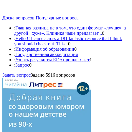
Доска вопросов
Популярные вопросы
:
Главная разница не в том, что один формат «лучше», а
другой «хуже». Клиника чаще предлагает...
0
:
Hello !! I came across a 181 fantastic resource that I think
you should check out. This...
0
:
Информация об образовании
0
:
Государственная аккредитация
1
:
Узнать результаты ЕГЭ прошлых лет
1
:
Запрос
0
Задать вопрос
Задано 5916 вопросов
РЕКЛАМА