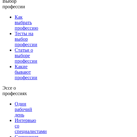
Выбор
профессии
Как
выбрать
профессию
Тесты на
выбор
профессии
Статьи о
выборе
профессии
Какие
бывают
профессии
Эссе о
профессиях
Один
рабочий
день
Интервью
со
специалистами
Сочинения