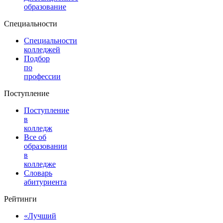
образование
Специальности
Специальности
колледжей
Подбор
по
профессии
Поступление
Поступление
в
колледж
Все об
образовании
в
колледже
Словарь
абитуриента
Рейтинги
«Лучший