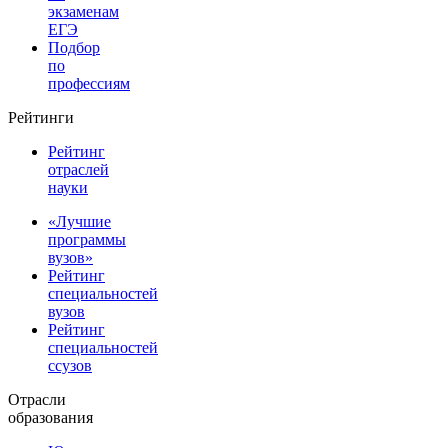
экзаменам
ЕГЭ
Подбор
по
профессиям
Рейтинги
Рейтинг
отраслей
науки
«Лучшие
программы
вузов»
Рейтинг
специальностей
вузов
Рейтинг
специальностей
ссузов
Отрасли
образования