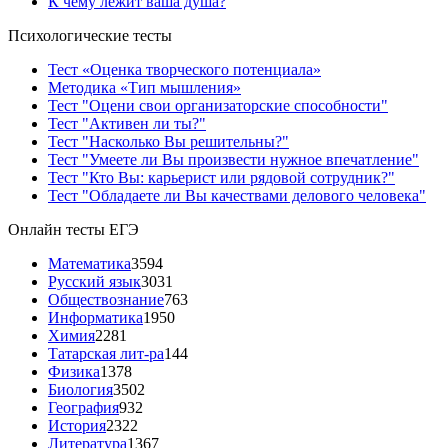
К чему лежит ваша душа?
Психологические тесты
Тест «Оценка творческого потенциала»
Методика «Тип мышления»
Тест "Оцени свои организаторские способности"
Тест "Активен ли ты?"
Тест "Насколько Вы решительны?"
Тест "Умеете ли Вы произвести нужное впечатление"
Тест "Кто Вы: карьерист или рядовой сотрудник?"
Тест "Обладаете ли Вы качествами делового человека"
Онлайн тесты ЕГЭ
Математика
3594
Русский язык
3031
Обществознание
763
Информатика
1950
Химия
2281
Татарская лит-ра
144
Физика
1378
Биология
3502
География
932
История
2322
Литература
1367