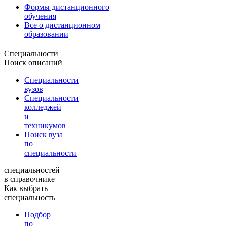
Формы дистанционного
обучения
Все о дистанционном
образовании
Специальности
Поиск описаний
Специальности
вузов
Специальности
колледжей
и
техникумов
Поиск вуза
по
специальности
специальностей
в справочнике
Как выбрать
специальность
Подбор
по