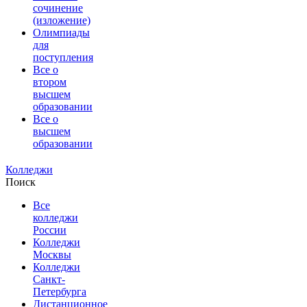
сочинение
(изложение)
Олимпиады
для
поступления
Все о
втором
высшем
образовании
Все о
высшем
образовании
Колледжи
Поиск
Все
колледжи
России
Колледжи
Москвы
Колледжи
Санкт-
Петербурга
Дистанционное