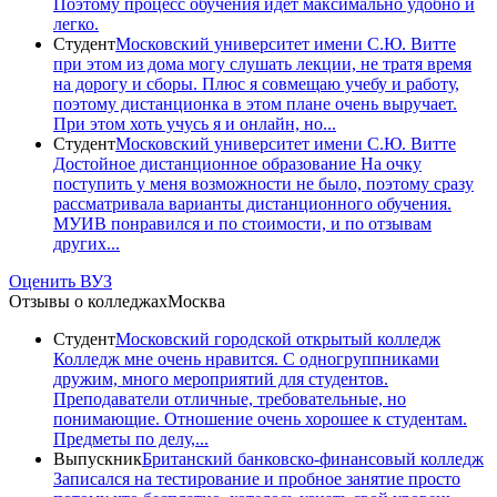
Поэтому процесс обучения идет максимально удобно и
легко.
Студент
Московский университет имени С.Ю. Витте
при этом из дома могу слушать лекции, не тратя время
на дорогу и сборы. Плюс я совмещаю учебу и работу,
поэтому дистанционка в этом плане очень выручает.
При этом хоть учусь я и онлайн, но...
Студент
Московский университет имени С.Ю. Витте
Достойное дистанционное образование На очку
поступить у меня возможности не было, поэтому сразу
рассматривала варианты дистанционного обучения.
МУИВ понравился и по стоимости, и по отзывам
других...
Оценить ВУЗ
Отзывы о колледжах
Москва
Студент
Московский городской открытый колледж
Колледж мне очень нравится. С одногруппниками
дружим, много мероприятий для студентов.
Преподаватели отличные, требовательные, но
понимающие. Отношение очень хорошее к студентам.
Предметы по делу,...
Выпускник
Британский банковско-финансовый колледж
Записался на тестирование и пробное занятие просто