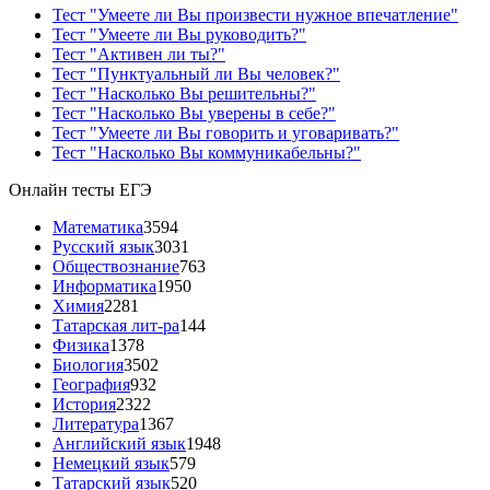
Тест "Умеете ли Вы произвести нужное впечатление"
Тест "Умеете ли Вы руководить?"
Тест "Активен ли ты?"
Тест "Пунктуальный ли Вы человек?"
Тест "Насколько Вы решительны?"
Тест "Насколько Вы уверены в себе?"
Тест "Умеете ли Вы говорить и уговаривать?"
Тест "Насколько Вы коммуникабельны?"
Онлайн тесты ЕГЭ
Математика
3594
Русский язык
3031
Обществознание
763
Информатика
1950
Химия
2281
Татарская лит-ра
144
Физика
1378
Биология
3502
География
932
История
2322
Литература
1367
Английский язык
1948
Немецкий язык
579
Татарский язык
520