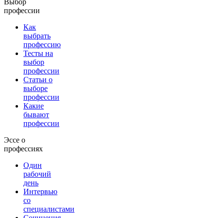
Выбор
профессии
Как
выбрать
профессию
Тесты на
выбор
профессии
Статьи о
выборе
профессии
Какие
бывают
профессии
Эссе о
профессиях
Один
рабочий
день
Интервью
со
специалистами
Сочинения