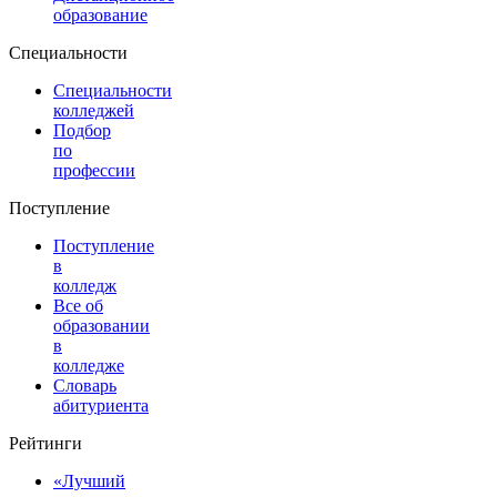
образование
Специальности
Специальности
колледжей
Подбор
по
профессии
Поступление
Поступление
в
колледж
Все об
образовании
в
колледже
Словарь
абитуриента
Рейтинги
«Лучший