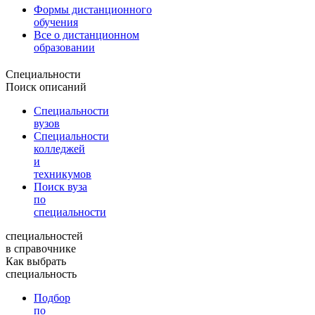
Формы дистанционного
обучения
Все о дистанционном
образовании
Специальности
Поиск описаний
Специальности
вузов
Специальности
колледжей
и
техникумов
Поиск вуза
по
специальности
специальностей
в справочнике
Как выбрать
специальность
Подбор
по