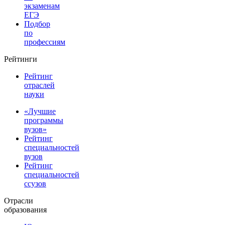
экзаменам
ЕГЭ
Подбор
по
профессиям
Рейтинги
Рейтинг
отраслей
науки
«Лучшие
программы
вузов»
Рейтинг
специальностей
вузов
Рейтинг
специальностей
ссузов
Отрасли
образования