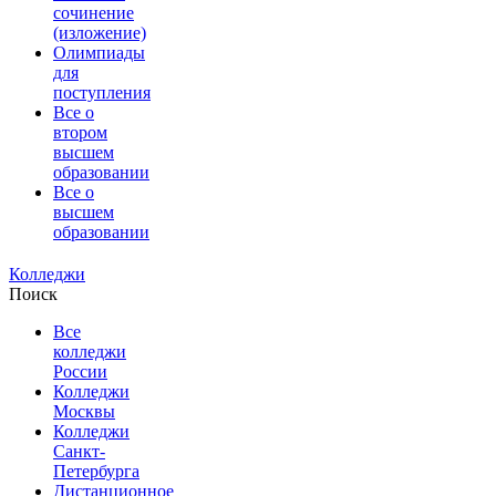
сочинение
(изложение)
Олимпиады
для
поступления
Все о
втором
высшем
образовании
Все о
высшем
образовании
Колледжи
Поиск
Все
колледжи
России
Колледжи
Москвы
Колледжи
Санкт-
Петербурга
Дистанционное