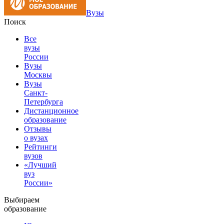
Вузы
Поиск
Все
вузы
России
Вузы
Москвы
Вузы
Санкт-
Петербурга
Дистанционное
образование
Отзывы
о вузах
Рейтинги
вузов
«Лучший
вуз
России»
Выбираем
образование