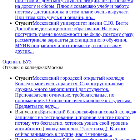
при этом из дома могу слушать лекции, не тратя время
на дорогу и сборы. Плюс я совмещаю учебу и работу,
поэтому дистанционка в этом плане очень выручает.
При этом хоть учусь я и онлайн, но...
Студент
Московский университет имени С.Ю. Витте
Достойное дистанционное образование На очку
поступить у меня возможности не было, поэтому сразу
рассматривала варианты дистанционного обучения.
МУИВ понравился и по стоимости, и по отзывам
других...
Оценить ВУЗ
Отзывы о колледжах
Москва
Студент
Московский городской открытый колледж
Колледж мне очень нравится. С одногруппниками
дружим, много мероприятий для студентов.
Преподаватели отличные, требовательные, но
понимающие. Отношение очень хорошее к студентам.
Предметы по делу,...
Выпускник
Британский банковско-финансовый колледж
Записался на тестирование и пробное занятие просто
потому что бесплатно, хотелось узнать свой уровень
английского (школу закончил 15 лет назад). В итоге
сейчас занимаюсь в группе, нас 4 человека,...
Выпускник
Британский банковско-финансовый колледж