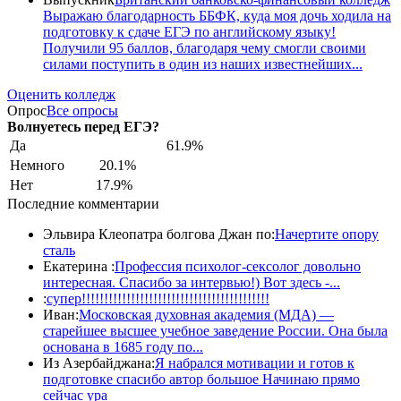
Выражаю благодарность ББФК, куда моя дочь ходила на
подготовку к сдаче ЕГЭ по английскому языку!
Получили 95 баллов, благодаря чему смогли своими
силами поступить в один из наших известнейших...
Оценить колледж
Опрос
Все опросы
Волнуетесь перед ЕГЭ?
Да
61.9%
Немного
20.1%
Нет
17.9%
Последние комментарии
Эльвира Клеопатра болгова Джан по:
Начертите опору
сталь
Екатерина :
Профессия психолог-сексолог довольно
интересная. Спасибо за интервью!) Вот здесь -...
:
супер!!!!!!!!!!!!!!!!!!!!!!!!!!!!!!!!!!!!!!!!!!
Иван:
Московская духовная академия (МДА) —
старейшее высшее учебное заведение России. Она была
основана в 1685 году по...
Из Азербайджана:
Я набрался мотивации и готов к
подготовке спасибо автор большое Начинаю прямо
сейчас ура