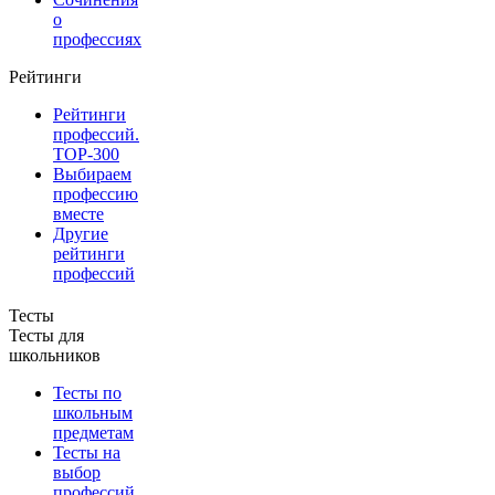
о
профессиях
Рейтинги
Рейтинги
профессий.
TOP-300
Выбираем
профессию
вместе
Другие
рейтинги
профессий
Тесты
Тесты для
школьников
Тесты по
школьным
предметам
Тесты на
выбор
профессий