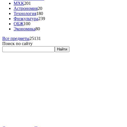
МХК
201
Астрономия
20
Технология
180
Физкультура
239
ОБЖ
100
Экономика
80
Все предметы
25131
Поиск по сайту
Найти