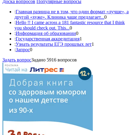
Доска вопросов
Популярные вопросы
:
Главная разница не в том, что один формат «лучше», а
другой «хуже». Клиника чаще предлагает...
0
:
Hello !! I came across a 181 fantastic resource that I think
you should check out. This...
0
:
Информация об образовании
0
:
Государственная аккредитация
1
:
Узнать результаты ЕГЭ прошлых лет
1
:
Запрос
0
Задать вопрос
Задано 5916 вопросов
РЕКЛАМА