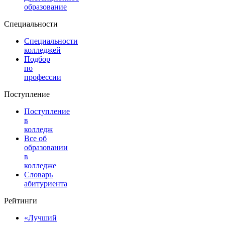
образование
Специальности
Специальности
колледжей
Подбор
по
профессии
Поступление
Поступление
в
колледж
Все об
образовании
в
колледже
Словарь
абитуриента
Рейтинги
«Лучший