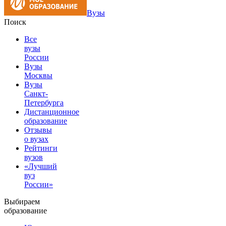
Вузы
Поиск
Все
вузы
России
Вузы
Москвы
Вузы
Санкт-
Петербурга
Дистанционное
образование
Отзывы
о вузах
Рейтинги
вузов
«Лучший
вуз
России»
Выбираем
образование