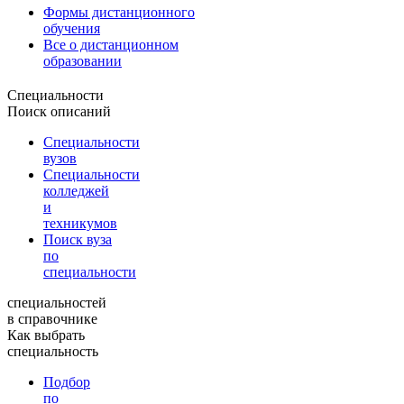
Формы дистанционного
обучения
Все о дистанционном
образовании
Специальности
Поиск описаний
Специальности
вузов
Специальности
колледжей
и
техникумов
Поиск вуза
по
специальности
специальностей
в справочнике
Как выбрать
специальность
Подбор
по