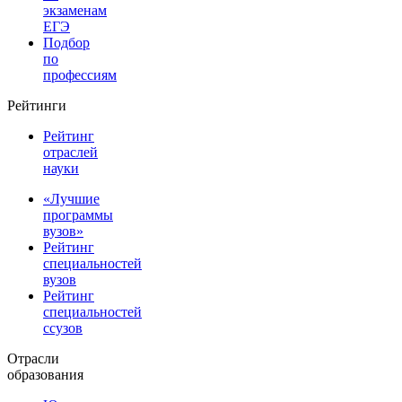
экзаменам
ЕГЭ
Подбор
по
профессиям
Рейтинги
Рейтинг
отраслей
науки
«Лучшие
программы
вузов»
Рейтинг
специальностей
вузов
Рейтинг
специальностей
ссузов
Отрасли
образования