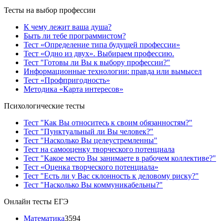
Тесты на выбор профессии
К чему лежит ваша душа?
Быть ли тебе программистом?
Тест «Определение типа будущей профессии»
Тест «Одно из двух». Выбираем профессию.
Тест "Готовы ли Вы к выбору профессии?"
Информационные технологии: правда или вымысел
Тест «Профпригодность»
Методика «Карта интересов»
Психологические тесты
Тест "Как Вы относитесь к своим обязанностям?"
Тест "Пунктуальный ли Вы человек?"
Тест "Насколько Вы целеустремленны"
Тест на самооценку творческого потенциала
Тест "Какое место Вы занимаете в рабочем коллективе?"
Тест «Оценка творческого потенциала»
Тест "Есть ли у Вас склонность к деловому риску?"
Тест "Насколько Вы коммуникабельны?"
Онлайн тесты ЕГЭ
Математика
3594