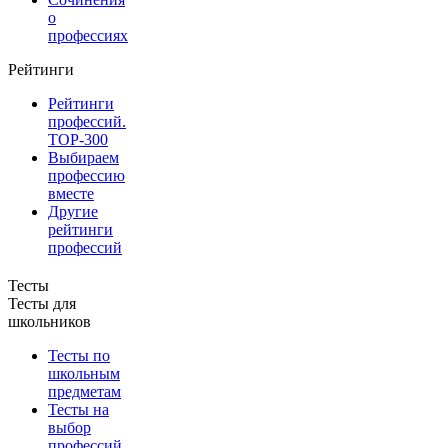
о
профессиях
Рейтинги
Рейтинги
профессий.
TOP-300
Выбираем
профессию
вместе
Другие
рейтинги
профессий
Тесты
Тесты для
школьников
Тесты по
школьным
предметам
Тесты на
выбор
профессий