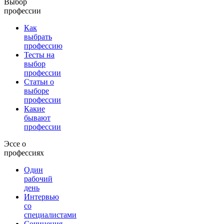
Выбор
профессии
Как
выбрать
профессию
Тесты на
выбор
профессии
Статьи о
выборе
профессии
Какие
бывают
профессии
Эссе о
профессиях
Один
рабочий
день
Интервью
со
специалистами
Сочинения