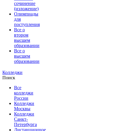
сочинение
(изложение)
Олимпиады
для
поступления
Все о
втором
высшем
образовании
Все о
высшем
образовании
Колледжи
Поиск
Все
колледжи
России
Колледжи
Москвы
Колледжи
Санкт-
Петербурга
Дистанционное