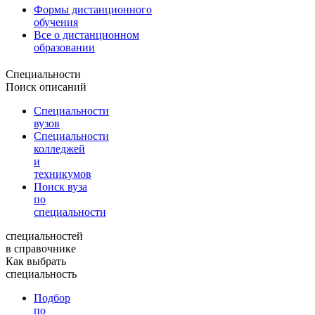
Формы дистанционного
обучения
Все о дистанционном
образовании
Специальности
Поиск описаний
Специальности
вузов
Специальности
колледжей
и
техникумов
Поиск вуза
по
специальности
специальностей
в справочнике
Как выбрать
специальность
Подбор
по