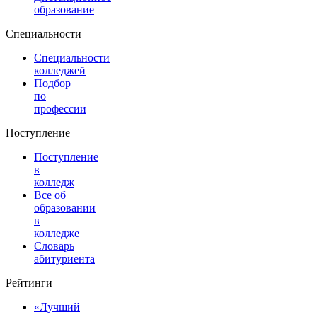
образование
Специальности
Специальности
колледжей
Подбор
по
профессии
Поступление
Поступление
в
колледж
Все об
образовании
в
колледже
Словарь
абитуриента
Рейтинги
«Лучший