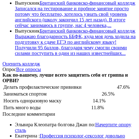
Выпускник
Британский банковско-финансовый колледж
Записался на тестирование и пробное занятие просто
потому что бесплатно, хотелось узнать свой уровень
английского (школу закончил 15 лет назад). В итоге
сейчас занимаюсь в группе, нас 4 человека,...
Выпускник
Британский банковско-финансовый колледж
Выражаю благодарность ББФК, куда моя дочь ходила на
подготовку к сдаче ЕГЭ по английскому языку!
Получили 95 баллов, благодаря чему смогли своими
силами поступить в один из наших известнейших...
Оценить колледж
Опрос
Все опросы
Как по-вашему, лучше всего защитить себя от гриппа и
ОРВИ?
Делать профилактические прививки
47.6%
Заниматься спортом
26.5%
Носить одноразовую маску
14.1%
Пить много воды
11.8%
Последние комментарии
Эльвира Клеопатра болгова Джан по:
Начертите опору
сталь
Екатерина :
Профессия психолог-сексолог довольно