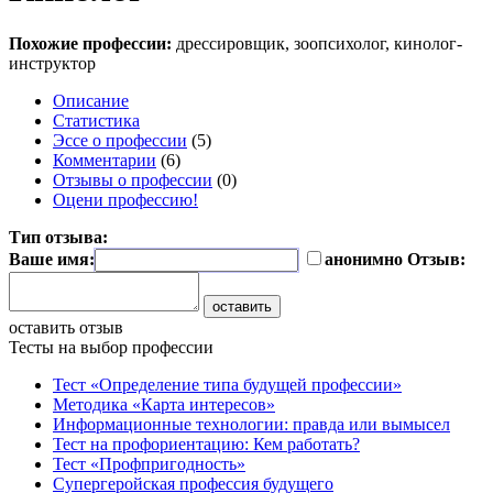
Похожие профессии:
дрессировщик, зоопсихолог, кинолог-
инструктор
Описание
Статистика
Эссе о профессии
(5)
Комментарии
(6)
Отзывы о профессии
(0)
Оцени профессию!
Тип отзыва:
Ваше имя:
анонимно
Отзыв:
оставить отзыв
Тесты на выбор профессии
Тест «Определение типа будущей профессии»
Методика «Карта интересов»
Информационные технологии: правда или вымысел
Тест на профориентацию: Кем работать?
Тест «Профпригодность»
Супергеройская профессия будущего