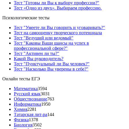
Тест "Готовы ли Вы к выбору профессии?"
Тест «Одно из двух». Выбираем профессию.
Психологические тесты
Тест "Умеете ли Вы говорить и уговаривать?"
Тест на самооценку творческого потенциала
Тест "Ведущий или ведомый"
Тест "Каковы Ваши шансы на успех в
профессиональной сфере?"
Тест "Активен ли ты?"
Какой Вы руководитель?
Тест "Пунктуальный ли Вы человек?"
Тест "Насколько Вы уверены в себе?"
Онлайн тесты ЕГЭ
Математика
3594
Русский язык
3031
Обществознание
763
Информатика
1950
Химия
2281
Татарская лит-ра
144
Физика
1378
Биология
3502