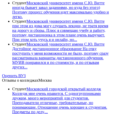
Студент
Московский университет имени С.Ю. Витте
иногда бывает завал заданиями, но куда без этого)
Поэтому процесс обучения идет максимально удобно и
легко.
Студент
Московский университет имени С.Ю. Витте
при этом из дома могу слушать лекции, не тратя время
на дорогу и сборы. Плюс я совмещаю учебу и работу,
поэтому дистанционка в этом плане очень выручает.
При этом хоть учусь я и онлайн, но...
Студент
Московский университет имени С.Ю. Витте
Достойное дистанционное образование На очку
поступить у меня возможности не было, поэтому сразу
рассматривала варианты дистанционного обучения.
МУИВ понравился и по стоимости, и по отзывам
других...
Оценить ВУЗ
Отзывы о колледжах
Москва
Студент
Московский городской открытый колледж
Колледж мне очень нравится. С одногруппниками
дружим, много мероприятий для студентов.
Преподаватели отличные, требовательные, но
понимающие. Отношение очень хорошее к студентам.
Предметы по делу,...