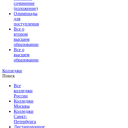
сочинение
(изложение)
Олимпиады
для
поступления
Все о
втором
высшем
образовании
Все о
высшем
образовании
Колледжи
Поиск
Все
колледжи
России
Колледжи
Москвы
Колледжи
Санкт-
Петербурга
Дистанционное