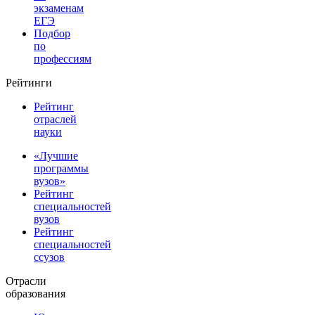
экзаменам
ЕГЭ
Подбор
по
профессиям
Рейтинги
Рейтинг
отраслей
науки
«Лучшие
программы
вузов»
Рейтинг
специальностей
вузов
Рейтинг
специальностей
ссузов
Отрасли
образования