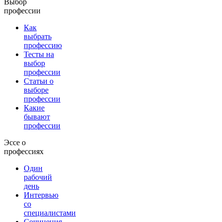
Выбор
профессии
Как
выбрать
профессию
Тесты на
выбор
профессии
Статьи о
выборе
профессии
Какие
бывают
профессии
Эссе о
профессиях
Один
рабочий
день
Интервью
со
специалистами
Сочинения