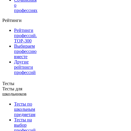
о
профессиях
Рейтинги
Рейтинги
профессий.
TOP-300
Выбираем
профессию
вместе
Другие
рейтинги
профессий
Тесты
Тесты для
школьников
Тесты по
школьным
предметам
Тесты на
выбор
профессий