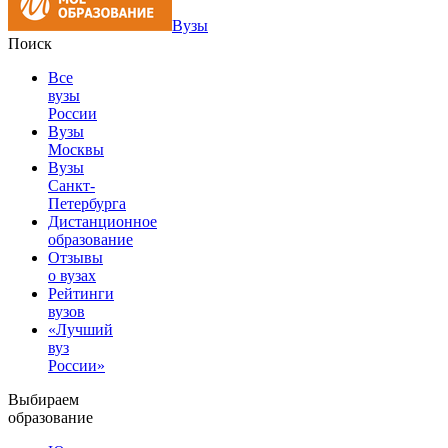
Вузы
Поиск
Все
вузы
России
Вузы
Москвы
Вузы
Санкт-
Петербурга
Дистанционное
образование
Отзывы
о вузах
Рейтинги
вузов
«Лучший
вуз
России»
Выбираем
образование