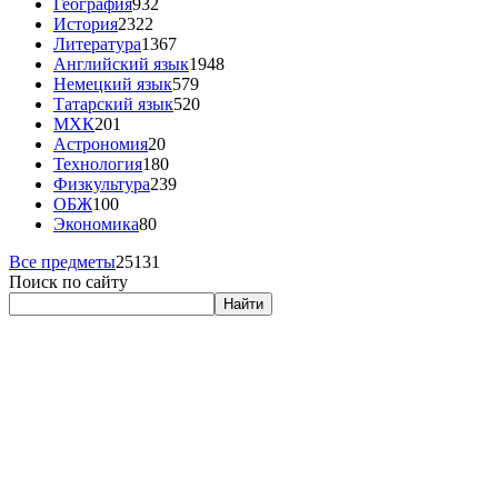
География
932
История
2322
Литература
1367
Английский язык
1948
Немецкий язык
579
Татарский язык
520
МХК
201
Астрономия
20
Технология
180
Физкультура
239
ОБЖ
100
Экономика
80
Все предметы
25131
Поиск по сайту
Найти