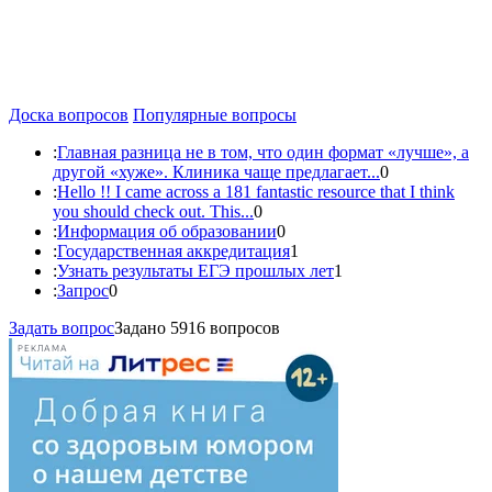
Доска вопросов
Популярные вопросы
:
Главная разница не в том, что один формат «лучше», а
другой «хуже». Клиника чаще предлагает...
0
:
Hello !! I came across a 181 fantastic resource that I think
you should check out. This...
0
:
Информация об образовании
0
:
Государственная аккредитация
1
:
Узнать результаты ЕГЭ прошлых лет
1
:
Запрос
0
Задать вопрос
Задано 5916 вопросов
РЕКЛАМА