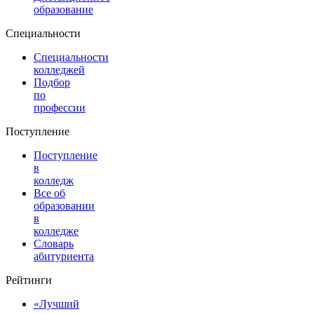
образование
Специальности
Специальности
колледжей
Подбор
по
профессии
Поступление
Поступление
в
колледж
Все об
образовании
в
колледже
Словарь
абитуриента
Рейтинги
«Лучший