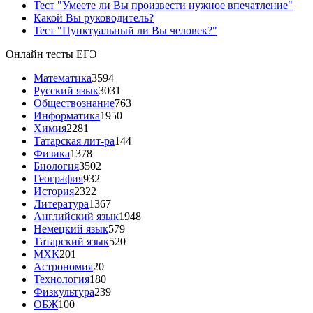
Тест "Умеете ли Вы произвести нужное впечатление"
Какой Вы руководитель?
Тест "Пунктуальный ли Вы человек?"
Онлайн тесты ЕГЭ
Математика
3594
Русский язык
3031
Обществознание
763
Информатика
1950
Химия
2281
Татарская лит-ра
144
Физика
1378
Биология
3502
География
932
История
2322
Литература
1367
Английский язык
1948
Немецкий язык
579
Татарский язык
520
МХК
201
Астрономия
20
Технология
180
Физкультура
239
ОБЖ
100