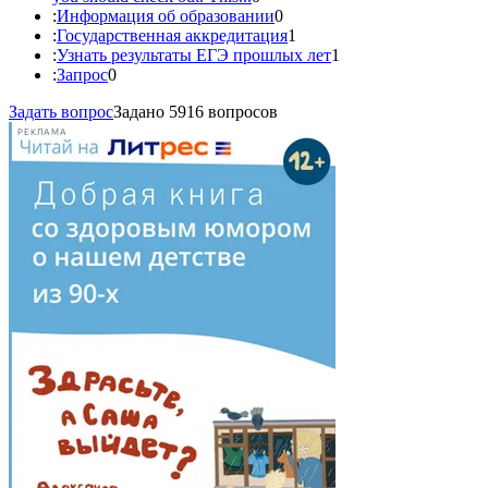
:
Информация об образовании
0
:
Государственная аккредитация
1
:
Узнать результаты ЕГЭ прошлых лет
1
:
Запрос
0
Задать вопрос
Задано 5916 вопросов
РЕКЛАМА