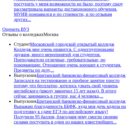
поступить у меня возможности не было, поэтому сразу
рассматривала варианты дистанционного обучения.
МУИВ понравился и по стоимости, и по отзывам
других...
Оценить ВУЗ
Отзывы о колледжах
Москва
Студент
Московский городской открытый колледж
Колледж мне очень нравится. С одногруппниками
дружим, много мероприятий для студентов.
Преподаватели отличные, требовательные, но
понимающие. Отношение очень хорошее к студентам.
Предметы по делу,...
Выпускник
Британский банковско-финансовый колледж
Записался на тестирование и пробное занятие просто
потому что бесплатно, хотелось узнать свой уровень
английского (школу закончил 15 лет назад). В итоге
сейчас занимаюсь в группе, нас 4 человека,...
Выпускник
Британский банковско-финансовый колледж
Выражаю благодарность ББФК, куда моя дочь ходила на
подготовку к сдаче ЕГЭ по английскому языку!
Получили 95 баллов, благодаря чему смогли своими
силами поступить в один из наших известнейших...