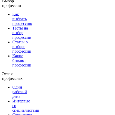
Выбор
профессии
Как
выбрать
профессию
Тесты на
выбор
профессии
Статьи о
выборе
профессии
Какие
бывают
профессии
Эссе о
профессиях
Один
рабочий
день
Интервью
со
специалистами
Сочинения