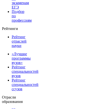
экзаменам
ЕГЭ
Подбор
по
профессиям
Рейтинги
Рейтинг
отраслей
науки
«Лучшие
программы
вузов»
Рейтинг
специальностей
вузов
Рейтинг
специальностей
ссузов
Отрасли
образования