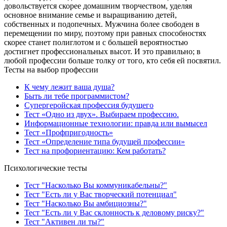
довольствуется скорее домашним творчеством, уделяя
основное внимание семье и выращиванию детей,
собственных и подопечных. Мужчина более свободен в
перемещении по миру, поэтому при равных способностях
скорее станет полиглотом и с большей вероятностью
достигнет профессиональных высот. И это правильно; в
любой профессии больше толку от того, кто себя ей посвятил.
Тесты на выбор профессии
К чему лежит ваша душа?
Быть ли тебе программистом?
Супергеройская профессия будущего
Тест «Одно из двух». Выбираем профессию.
Информационные технологии: правда или вымысел
Тест «Профпригодность»
Тест «Определение типа будущей профессии»
Тест на профориентацию: Кем работать?
Психологические тесты
Тест "Насколько Вы коммуникабельны?"
Тест "Есть ли у Вас творческий потенциал"
Тест "Насколько Вы амбициозны?"
Тест "Есть ли у Вас склонность к деловому риску?"
Тест "Активен ли ты?"