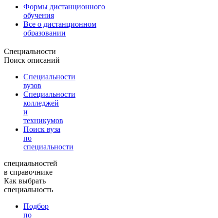
Формы дистанционного
обучения
Все о дистанционном
образовании
Специальности
Поиск описаний
Специальности
вузов
Специальности
колледжей
и
техникумов
Поиск вуза
по
специальности
специальностей
в справочнике
Как выбрать
специальность
Подбор
по