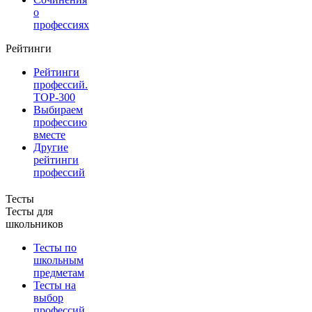
о
профессиях
Рейтинги
Рейтинги
профессий.
TOP-300
Выбираем
профессию
вместе
Другие
рейтинги
профессий
Тесты
Тесты для
школьников
Тесты по
школьным
предметам
Тесты на
выбор
профессий