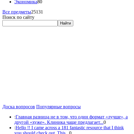
Экономика
80
Все предметы
25131
Поиск по сайту
Найти
Доска вопросов
Популярные вопросы
:
Главная разница не в том, что один формат «лучше», а
другой «хуже». Клиника чаще предлагает...
0
:
Hello !! I came across a 181 fantastic resource that I think
you should check out. This...
0