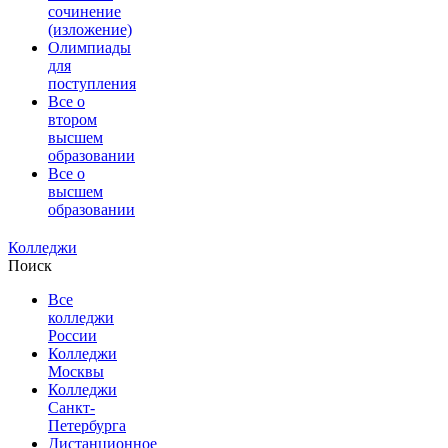
сочинение
(изложение)
Олимпиады
для
поступления
Все о
втором
высшем
образовании
Все о
высшем
образовании
Колледжи
Поиск
Все
колледжи
России
Колледжи
Москвы
Колледжи
Санкт-
Петербурга
Дистанционное