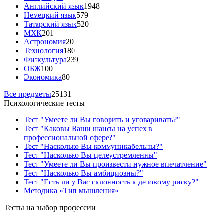
Английский язык
1948
Немецкий язык
579
Татарский язык
520
МХК
201
Астрономия
20
Технология
180
Физкультура
239
ОБЖ
100
Экономика
80
Все предметы
25131
Психологические тесты
Тест "Умеете ли Вы говорить и уговаривать?"
Тест "Каковы Ваши шансы на успех в
профессиональной сфере?"
Тест "Насколько Вы коммуникабельны?"
Тест "Насколько Вы целеустремленны"
Тест "Умеете ли Вы произвести нужное впечатление"
Тест "Насколько Вы амбициозны?"
Тест "Есть ли у Вас склонность к деловому риску?"
Методика «Тип мышления»
Тесты на выбор профессии