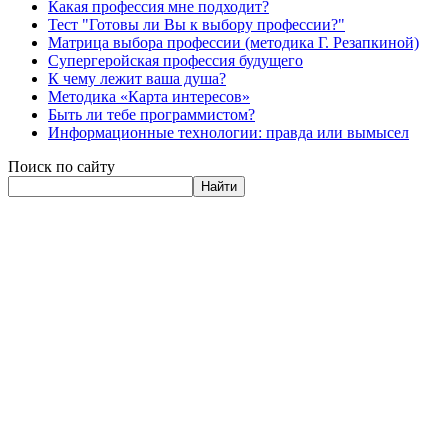
Какая профессия мне подходит?
Тест "Готовы ли Вы к выбору профессии?"
Матрица выбора профессии (методика Г. Резапкиной)
Супергеройская профессия будущего
К чему лежит ваша душа?
Методика «Карта интересов»
Быть ли тебе программистом?
Информационные технологии: правда или вымысел
Поиск по сайту
Найти