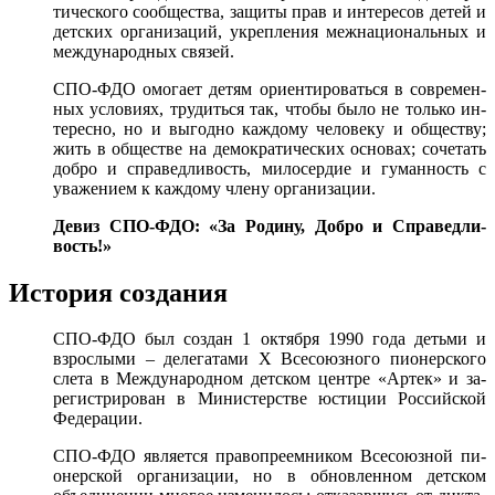
тичес­ко­го со­об­щест­ва, за­щиты прав и ин­те­ресов де­тей и
детс­ких ор­га­низа­ций, ук­репле­ния меж­на­ци­ональ­ных и
меж­ду­народ­ных свя­зей.
СПО-ФДО о­мога­ет де­тям ори­ен­ти­ровать­ся в сов­ре­мен­
ных ус­ло­ви­ях, тру­дить­ся так, что­бы бы­ло не толь­ко ин­
те­рес­но, но и вы­год­но каж­до­му че­лове­ку и об­щест­ву;
жить в об­щест­ве на де­мок­ра­тичес­ких ос­но­вах; со­четать
доб­ро и спра­вед­ли­вость, ми­лосер­дие и гу­ман­ность с
ува­жени­ем к каж­до­му чле­ну ор­га­низа­ции.
Де­виз СПО-ФДО: «За Ро­дину, Доб­ро и Спра­вед­ли­
вость!»
История создания
СПО-ФДО был соз­дан 1 ок­тября 1990 го­да деть­ми и
взрос­лы­ми – де­лега­тами X Все­со­юз­но­го пи­онерс­ко­го
сле­та в Меж­ду­народ­ном детс­ком цент­ре «Ар­тек» и за­
регист­ри­рован в Ми­нис­терс­тве юс­ти­ции Рос­сий­ской
Фе­дера­ции.
СПО-ФДО яв­ля­ет­ся пра­воп­ре­ем­ни­ком Все­со­юз­ной пи­
онерс­кой ор­га­низа­ции, но в об­новлен­ном детс­ком