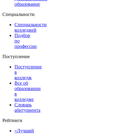
образование
Специальности
Специальности
колледжей
Подбор
по
профессии
Поступление
Поступление
в
колледж
Все об
образовании
в
колледже
Словарь
абитуриента
Рейтинги
«Лучший