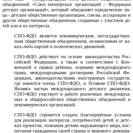
объеди­нений «Со­юз пи­онерс­ких ор­га­низа­ций – Фе­дера­ция
детс­ких ор­га­низа­ций», ко­торый объеди­ня­ет юри­дичес­кие ли­
ца - детс­кие об­щест­вен­ные ор­га­низа­ции, со­юзы, ас­со­ци­ации и
дру­гие об­щест­вен­ные объеди­нения, соз­данные с учас­ти­ем де­
тей или в их ин­те­ресах.
СПО-ФДО яв­ля­ет­ся не­ком­мерчес­ким, не­госу­дарс­твен­
ным об­щест­вен­ным объеди­нени­ем, не­зави­симым от ка­
ких-ли­бо пар­тий и по­лити­чес­ких дви­жений.
СПО-ФДО дей­ству­ет на ос­но­ве за­коно­датель­ства Рос­
сий­ской Фе­дера­ции, а так­же в со­от­ветс­твии с Кон­
венци­ей о пра­вах ре­бен­ка, нор­ма­ми меж­ду­народ­но­го
пра­ва, меж­ду­народ­ны­ми до­гово­рами Рос­сий­ской Фе­
дера­ции, за­коно­датель­ства­ми иност­ран­ных го­сударств,
где име­ют­ся чле­ны СПО-ФДО, и Ус­та­вом СПО-ФДО.
Яв­ля­ясь частью меж­ду­народ­но­го детс­ко­го дви­жения,
СПО-ФДО участ­ву­ет в ра­боте раз­личных меж­ду­народ­
ных и об­ще­рос­сий­ских об­щест­вен­ных объеди­нений и
не­ком­мерчес­ких ор­га­низа­ций.
СПО-ФДО стре­мит­ся соз­дать бла­гоп­ри­ят­ные ус­ло­вия
для ре­али­зации ин­те­ресов, пот­ребнос­тей де­тей и детс­
ких про­ек­тов, поз­на­ния деть­ми ок­ру­жа­юще­го ми­ра, вос­
пи­тания граж­да­нина сво­ей стра­ны и ми­рово­го де­мок­ра­