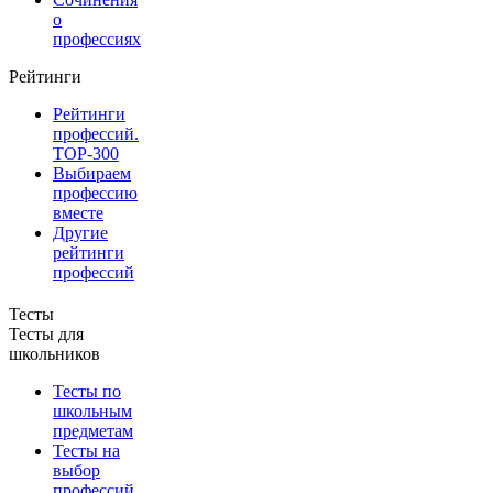
о
профессиях
Рейтинги
Рейтинги
профессий.
TOP-300
Выбираем
профессию
вместе
Другие
рейтинги
профессий
Тесты
Тесты для
школьников
Тесты по
школьным
предметам
Тесты на
выбор
профессий