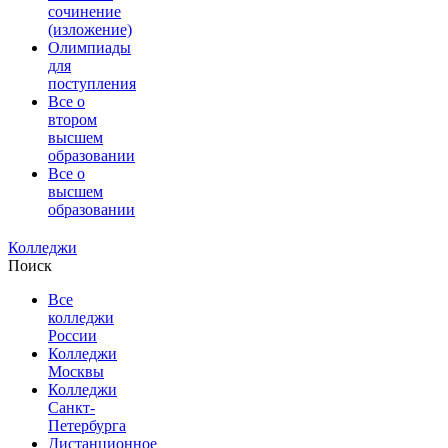
сочинение
(изложение)
Олимпиады
для
поступления
Все о
втором
высшем
образовании
Все о
высшем
образовании
Колледжи
Поиск
Все
колледжи
России
Колледжи
Москвы
Колледжи
Санкт-
Петербурга
Дистанционное