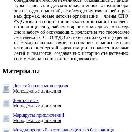
объеди­нении мно­гое из­ме­нилось: от­ка­зав­шись от дик­та­
туры взрос­лых в детс­ких объеди­нени­ях, от еди­но­об­ра­
зия взгля­дов и мне­ний, от об­сужде­ния то­вари­щей в раз­
ных фор­мах, но­вые детс­кие ор­га­низа­ции – чле­ны СПО-
ФДО взя­ли из опы­та пи­онерс­кой ор­га­низа­ции твор­чест­
во и ини­ци­ати­ву, за­боту стар­ших о млад­ших, ми­лосер­
дие и за­боту об ок­ру­жа­ющих, кол­лектив­ную твор­ческую
де­ятель­ность. СПО-ФДО ак­тивно ис­поль­зу­ет и ук­репля­
ет меж­ду­народ­ные свя­зи, воз­никшие за мно­голет­нюю
ис­то­рию пи­онерс­кой ор­га­низа­ции, гор­дится име­нами
де­тей и пе­даго­гов, соз­да­вав­ших ис­то­рию оте­чест­вен­но­
го и меж­ду­народ­но­го детс­ко­го дви­жения.
Материалы
Детский орден милосердия
Молодёжные движения
Зо­лотая иг­ла
Молодёжные движения
Маршруты приключений
Молодёжные движения
Меж­ду­народ­ный фес­ти­валь «Детс­тво без гра­ниц»