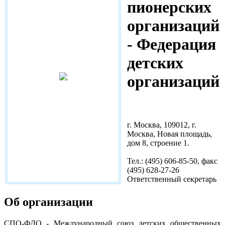
пионерских
организаций
- Федерация
детских
организаций
www.upo-fco.ru
г. Москва, 109012, г.
Москва, Новая площадь,
дом 8, строение 1.
Тел.: (495) 606-85-50, факс
(495) 628-27-26
Ответственный секретарь
Об организации
СПО-ФДО - Меж­ду­народ­ный со­юз детс­ких об­щест­вен­ных