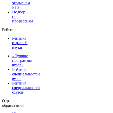
экзаменам
ЕГЭ
Подбор
по
профессиям
Рейтинги
Рейтинг
отраслей
науки
«Лучшие
программы
вузов»
Рейтинг
специальностей
вузов
Рейтинг
специальностей
ссузов
Отрасли
образования