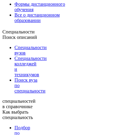
Формы дистанционного
обучения
Все о дистанционном
образовании
Специальности
Поиск описаний
Специальности
вузов
Специальности
колледжей
и
техникумов
Поиск вуза
по
специальности
специальностей
в справочнике
Как выбрать
специальность
Подбор
по