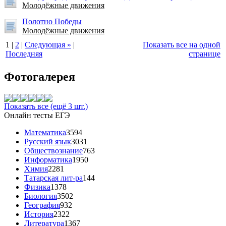
Молодёжные движения
По­лот­но По­беды
Молодёжные движения
1
|
2
|
Следующая »
|
Показать все на одной
Последняя
странице
Фотогалерея
Показать все (ещё 3 шт.)
Онлайн тесты ЕГЭ
Математика
3594
Русский язык
3031
Обществознание
763
Информатика
1950
Химия
2281
Татарская лит-ра
144
Физика
1378
Биология
3502
География
932
История
2322
Литература
1367