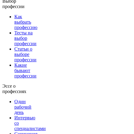
Выбор
профессии
Как
выбрать
профессию
Тесты на
выбор
профессии
Статьи о
выборе
профессии
Какие
бывают
профессии
Эссе о
профессиях
Один
рабочий
день
Интервью
со
специалистами
Сочинения