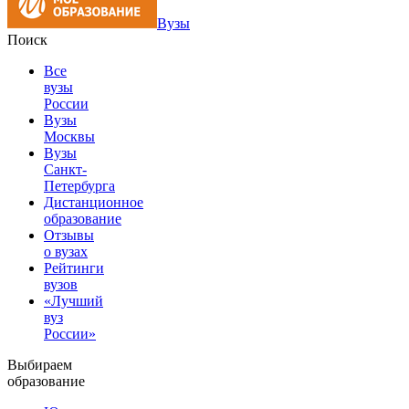
Вузы
Поиск
Все
вузы
России
Вузы
Москвы
Вузы
Санкт-
Петербурга
Дистанционное
образование
Отзывы
о вузах
Рейтинги
вузов
«Лучший
вуз
России»
Выбираем
образование