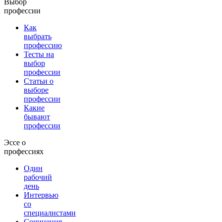
Выбор
профессии
Как
выбрать
профессию
Тесты на
выбор
профессии
Статьи о
выборе
профессии
Какие
бывают
профессии
Эссе о
профессиях
Один
рабочий
день
Интервью
со
специалистами
Сочинения