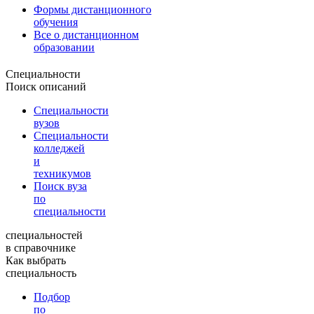
Формы дистанционного
обучения
Все о дистанционном
образовании
Специальности
Поиск описаний
Специальности
вузов
Специальности
колледжей
и
техникумов
Поиск вуза
по
специальности
специальностей
в справочнике
Как выбрать
специальность
Подбор
по