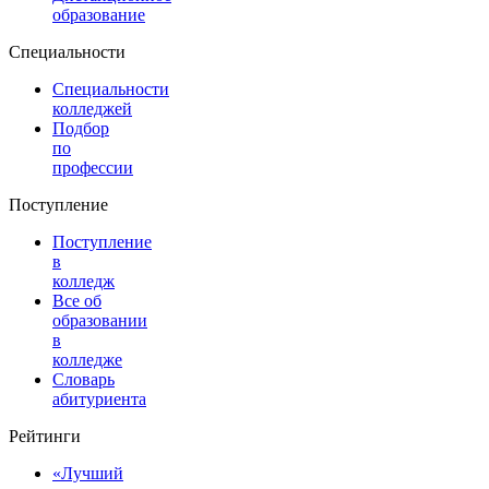
образование
Специальности
Специальности
колледжей
Подбор
по
профессии
Поступление
Поступление
в
колледж
Все об
образовании
в
колледже
Словарь
абитуриента
Рейтинги
«Лучший