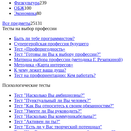
Физкультура
239
ОБЖ
100
Экономика
80
Все предметы
25131
Тесты на выбор профессии
Быть ли тебе программистом?
Супергеройская профессия будущего
Тест «Профпригодность»
Тест "Готовы ли Вы к выбору профессии?"
Матрица выбора профессии (методика Г. Резапкиной)
Методика «Карта интересов»
К чему лежит ваша душа?
Тест на профориентацию: Кем работать?
Психологические тесты
Тест "Насколько Вы амбициозны?"
Тест "Пунктуальный ли Вы человек?"
Тест "Как Вы относитесь к своим обязанностям?"
Тест "Умеете ли Вы руководить?"
Тест "Насколько Вы коммуникабельны?"
Тест "Активен ли ты?"
Тест "Есть ли у Вас творческий потенциал"