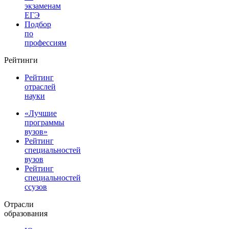
экзаменам
ЕГЭ
Подбор
по
профессиям
Рейтинги
Рейтинг
отраслей
науки
«Лучшие
программы
вузов»
Рейтинг
специальностей
вузов
Рейтинг
специальностей
ссузов
Отрасли
образования