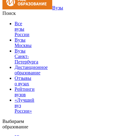
Вузы
Поиск
Все
вузы
России
Вузы
Москвы
Вузы
Санкт-
Петербурга
Дистанционное
образование
Отзывы
о вузах
Рейтинги
вузов
«Лучший
вуз
России»
Выбираем
образование