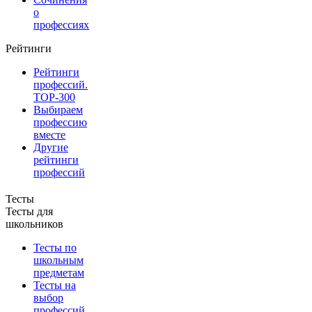
о
профессиях
Рейтинги
Рейтинги
профессий.
TOP-300
Выбираем
профессию
вместе
Другие
рейтинги
профессий
Тесты
Тесты для
школьников
Тесты по
школьным
предметам
Тесты на
выбор
профессий