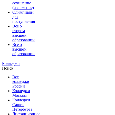
сочинение
(изложение)
Олимпиады
для
поступления
Все о
втором
высшем
образовании
Все о
высшем
образовании
Колледжи
Поиск
Все
колледжи
России
Колледжи
Москвы
Колледжи
Санкт-
Петербурга
Дистанционное