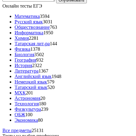
Онлайн тесты ЕГЭ
Математика
3594
Русский язык
3031
Обществознание
763
Информатика
1950
Химия
2281
Татарская лит-ра
144
Физика
1378
Биология
3502
География
932
История
2322
Литература
1367
Английский язык
1948
Немецкий язык
579
Татарский язык
520
МХК
201
Астрономия
20
Технология
180
Физкультура
239
ОБЖ
100
Экономика
80
Все предметы
25131
Тесты на выбор профессии