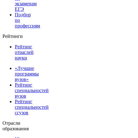
экзаменам
ЕГЭ
Подбор
по
профессиям
Рейтинги
Рейтинг
отраслей
науки
«Лучшие
программы
вузов»
Рейтинг
специальностей
вузов
Рейтинг
специальностей
ссузов
Отрасли
образования