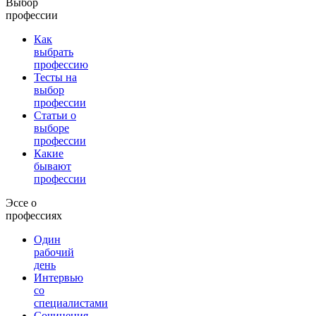
Выбор
профессии
Как
выбрать
профессию
Тесты на
выбор
профессии
Статьи о
выборе
профессии
Какие
бывают
профессии
Эссе о
профессиях
Один
рабочий
день
Интервью
со
специалистами
Сочинения