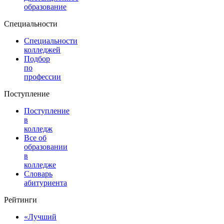
образование
Специальности
Специальности
колледжей
Подбор
по
профессии
Поступление
Поступление
в
колледж
Все об
образовании
в
колледже
Словарь
абитуриента
Рейтинги
«Лучший