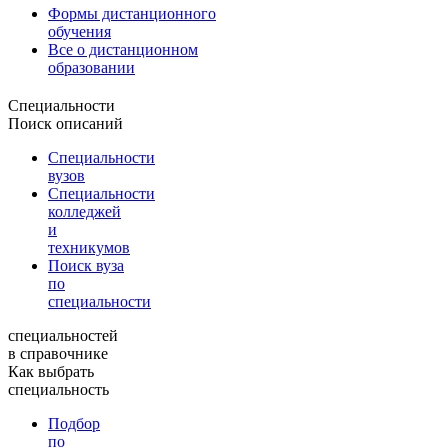
Формы дистанционного
обучения
Все о дистанционном
образовании
Специальности
Поиск описаний
Специальности
вузов
Специальности
колледжей
и
техникумов
Поиск вуза
по
специальности
специальностей
в справочнике
Как выбрать
специальность
Подбор
по