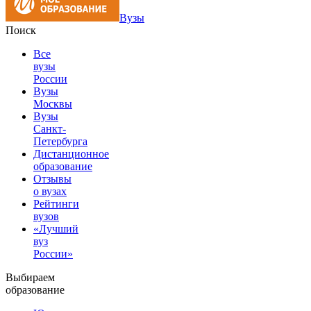
Вузы
Поиск
Все
вузы
России
Вузы
Москвы
Вузы
Санкт-
Петербурга
Дистанционное
образование
Отзывы
о вузах
Рейтинги
вузов
«Лучший
вуз
России»
Выбираем
образование