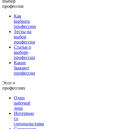
Выбор
профессии
Как
выбрать
профессию
Тесты на
выбор
профессии
Статьи о
выборе
профессии
Какие
бывают
профессии
Эссе о
профессиях
Один
рабочий
день
Интервью
со
специалистами
Сочинения