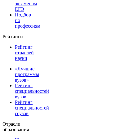
экзаменам
ЕГЭ
Подбор
по
профессиям
Рейтинги
Рейтинг
отраслей
науки
«Лучшие
программы
вузов»
Рейтинг
специальностей
вузов
Рейтинг
специальностей
ссузов
Отрасли
образования