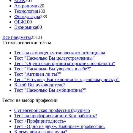
МХК
201
Астрономия
20
Технология
180
Физкультура
239
ОБЖ
100
Экономика
80
Все предметы
25131
Психологические тесты
Тест на самооценку творческого потенциала
Тест "Насколько Вы целеустремленны"
Тест "Оцени свои организаторские способности"
Тест "Насколько Вы уверены в себе?"
Тест "Активен ли ты?"
Тест "Есть ли у Вас склонность к деловому риску?"
Какой Вы руководитель?
Тест "Насколько Вы амбициозны?"
Тесты на выбор профессии
Супергеройская профессия будущего
Тест на профориентацию: Кем работать?
Тест «Профпригодность»
Тест «Одно из двух». Выбираем профессию.
К чему лежит ваша душа?