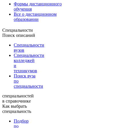
Формы дистанционного
обучения
Все о дистанционном
образовании
Специальности
Поиск описаний
Специальности
вузов
Специальности
колледжей
и
техникумов
Поиск вуза
по
специальности
специальностей
в справочнике
Как выбрать
специальность
Подбор
по