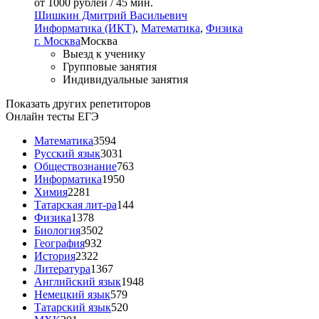
от 1000 рублей / 45 мин.
Шишкин Дмитрий Васильевич
Информатика (ИКТ)
,
Математика
,
Физика
г. Москва
Москва
Выезд к ученику
Групповые занятия
Индивидуальные занятия
Показать других репетиторов
Онлайн тесты ЕГЭ
Математика
3594
Русский язык
3031
Обществознание
763
Информатика
1950
Химия
2281
Татарская лит-ра
144
Физика
1378
Биология
3502
География
932
История
2322
Литература
1367
Английский язык
1948
Немецкий язык
579
Татарский язык
520