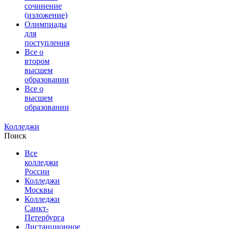
сочинение
(изложение)
Олимпиады
для
поступления
Все о
втором
высшем
образовании
Все о
высшем
образовании
Колледжи
Поиск
Все
колледжи
России
Колледжи
Москвы
Колледжи
Санкт-
Петербурга
Дистанционное