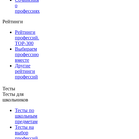
о
профессиях
Рейтинги
Рейтинги
профессий.
TOP-300
Выбираем
профессию
вместе
Другие
рейтинги
профессий
Тесты
Тесты для
школьников
Тесты по
школьным
предметам
Тесты на
выбор
профессий