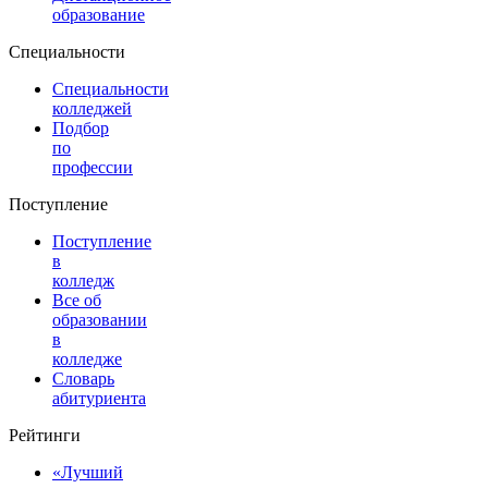
образование
Специальности
Специальности
колледжей
Подбор
по
профессии
Поступление
Поступление
в
колледж
Все об
образовании
в
колледже
Словарь
абитуриента
Рейтинги
«Лучший