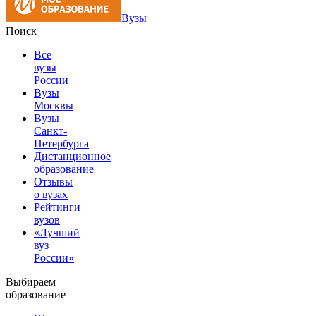
Вузы
Поиск
Все
вузы
России
Вузы
Москвы
Вузы
Санкт-
Петербурга
Дистанционное
образование
Отзывы
о вузах
Рейтинги
вузов
«Лучший
вуз
России»
Выбираем
образование