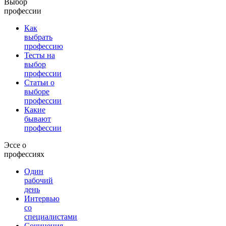
Выбор
профессии
Как
выбрать
профессию
Тесты на
выбор
профессии
Статьи о
выборе
профессии
Какие
бывают
профессии
Эссе о
профессиях
Один
рабочий
день
Интервью
со
специалистами
Сочинения