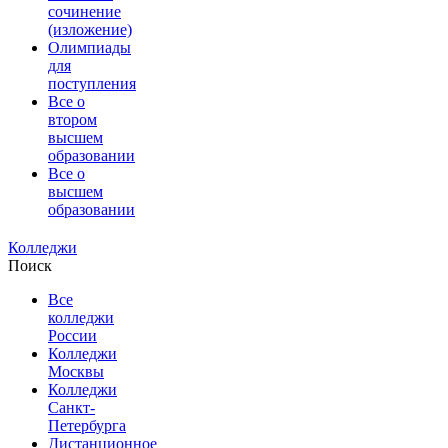
сочинение
(изложение)
Олимпиады
для
поступления
Все о
втором
высшем
образовании
Все о
высшем
образовании
Колледжи
Поиск
Все
колледжи
России
Колледжи
Москвы
Колледжи
Санкт-
Петербурга
Дистанционное