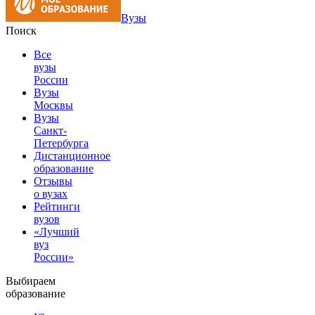
Вузы
Поиск
Все
вузы
России
Вузы
Москвы
Вузы
Санкт-
Петербурга
Дистанционное
образование
Отзывы
о вузах
Рейтинги
вузов
«Лучший
вуз
России»
Выбираем
образование