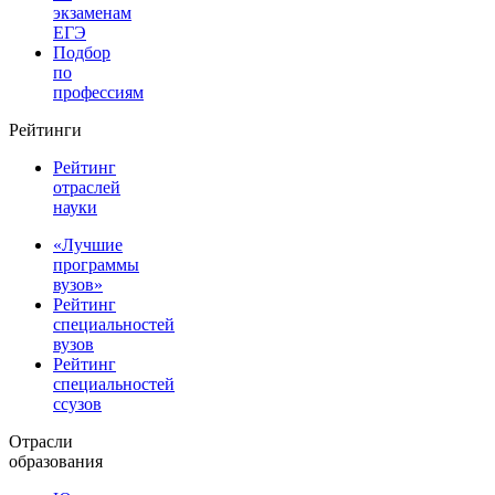
экзаменам
ЕГЭ
Подбор
по
профессиям
Рейтинги
Рейтинг
отраслей
науки
«Лучшие
программы
вузов»
Рейтинг
специальностей
вузов
Рейтинг
специальностей
ссузов
Отрасли
образования