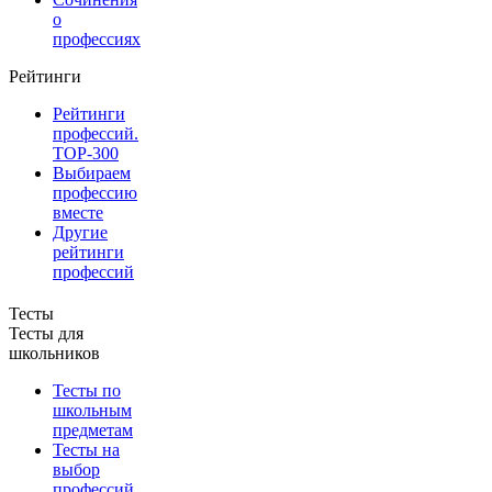
о
профессиях
Рейтинги
Рейтинги
профессий.
TOP-300
Выбираем
профессию
вместе
Другие
рейтинги
профессий
Тесты
Тесты для
школьников
Тесты по
школьным
предметам
Тесты на
выбор
профессий