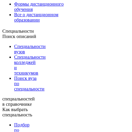
Формы дистанционного
обучения
Все о дистанционном
образовании
Специальности
Поиск описаний
Специальности
вузов
Специальности
колледжей
и
техникумов
Поиск вуза
по
специальности
специальностей
в справочнике
Как выбрать
специальность
Подбор
по