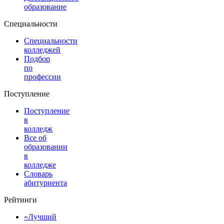
образование
Специальности
Специальности
колледжей
Подбор
по
профессии
Поступление
Поступление
в
колледж
Все об
образовании
в
колледже
Словарь
абитуриента
Рейтинги
«Лучший