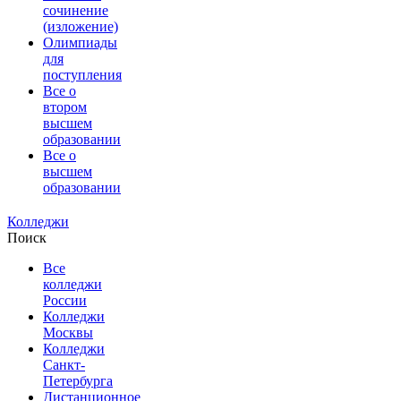
сочинение
(изложение)
Олимпиады
для
поступления
Все о
втором
высшем
образовании
Все о
высшем
образовании
Колледжи
Поиск
Все
колледжи
России
Колледжи
Москвы
Колледжи
Санкт-
Петербурга
Дистанционное