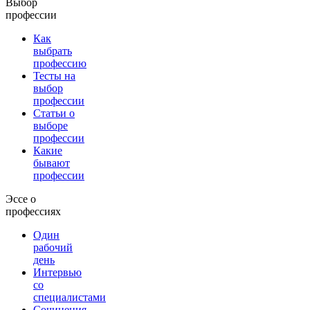
Выбор
профессии
Как
выбрать
профессию
Тесты на
выбор
профессии
Статьи о
выборе
профессии
Какие
бывают
профессии
Эссе о
профессиях
Один
рабочий
день
Интервью
со
специалистами
Сочинения