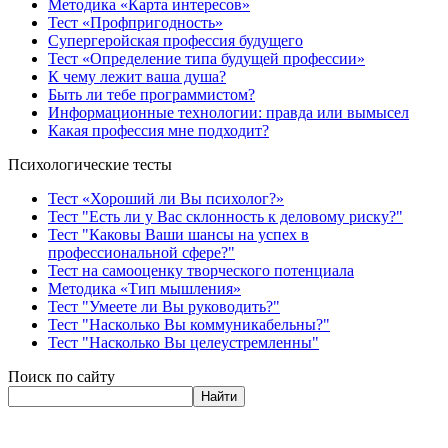
Методика «Карта интересов»
Тест «Профпригодность»
Супергеройская профессия будущего
Тест «Определение типа будущей профессии»
К чему лежит ваша душа?
Быть ли тебе программистом?
Информационные технологии: правда или вымысел
Какая профессия мне подходит?
Психологические тесты
Тест «Хороший ли Вы психолог?»
Тест "Есть ли у Вас склонность к деловому риску?"
Тест "Каковы Ваши шансы на успех в
профессиональной сфере?"
Тест на самооценку творческого потенциала
Методика «Тип мышления»
Тест "Умеете ли Вы руководить?"
Тест "Насколько Вы коммуникабельны?"
Тест "Насколько Вы целеустремленны"
Поиск по сайту
Найти