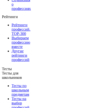
о
профессиях
Рейтинги
Рейтинги
профессий.
TOP-300
Выбираем
профессию
вместе
Другие
рейтинги
профессий
Тесты
Тесты для
школьников
Тесты по
школьным
предметам
Тесты на
выбор
профессий