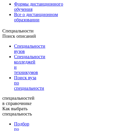
Формы дистанционного
обучения
Все о дистанционном
образовании
Специальности
Поиск описаний
Специальности
вузов
Специальности
колледжей
и
техникумов
Поиск вуза
по
специальности
специальностей
в справочнике
Как выбрать
специальность
Подбор
по