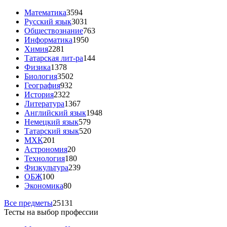
Математика
3594
Русский язык
3031
Обществознание
763
Информатика
1950
Химия
2281
Татарская лит-ра
144
Физика
1378
Биология
3502
География
932
История
2322
Литература
1367
Английский язык
1948
Немецкий язык
579
Татарский язык
520
МХК
201
Астрономия
20
Технология
180
Физкультура
239
ОБЖ
100
Экономика
80
Все предметы
25131
Тесты на выбор профессии