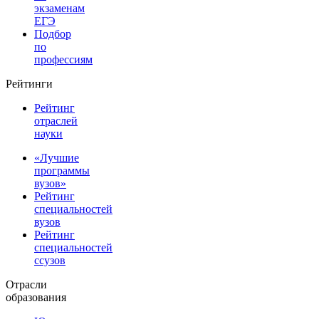
экзаменам
ЕГЭ
Подбор
по
профессиям
Рейтинги
Рейтинг
отраслей
науки
«Лучшие
программы
вузов»
Рейтинг
специальностей
вузов
Рейтинг
специальностей
ссузов
Отрасли
образования