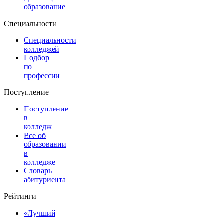
образование
Специальности
Специальности
колледжей
Подбор
по
профессии
Поступление
Поступление
в
колледж
Все об
образовании
в
колледже
Словарь
абитуриента
Рейтинги
«Лучший