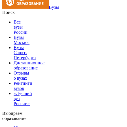
Вузы
Поиск
Все
вузы
России
Вузы
Москвы
Вузы
Санкт-
Петербурга
Дистанционное
образование
Отзывы
о вузах
Рейтинги
вузов
«Лучший
вуз
России»
Выбираем
образование