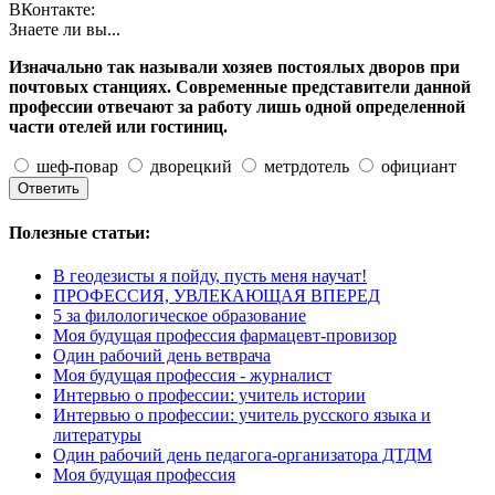
ВКонтакте:
Знаете ли вы...
Изначально так называли хозяев постоялых дворов при
почтовых станциях. Современные представители данной
профессии отвечают за работу лишь одной определенной
части отелей или гостиниц.
шеф-повар
дворецкий
метрдотель
официант
Полезные статьи:
В геодезисты я пойду, пусть меня научат!
ПРОФЕССИЯ, УВЛЕКАЮЩАЯ ВПЕРЕД
5 за филологическое образование
Моя будущая профессия фармацевт-провизор
Один рабочий день ветврача
Моя будущая профессия - журналист
Интервью о профессии: учитель истории
Интервью о профессии: учитель русского языка и
литературы
Один рабочий день педагога-организатора ДТДМ
Моя будущая профессия