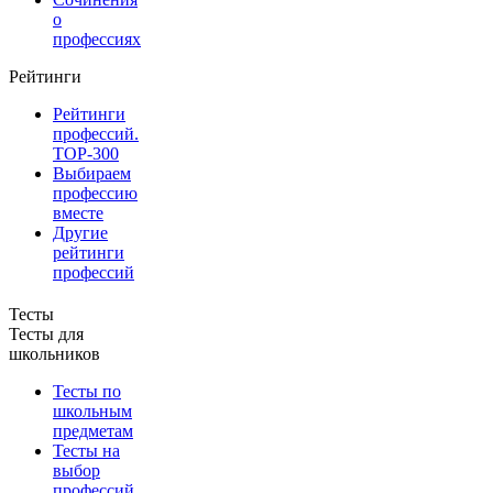
о
профессиях
Рейтинги
Рейтинги
профессий.
TOP-300
Выбираем
профессию
вместе
Другие
рейтинги
профессий
Тесты
Тесты для
школьников
Тесты по
школьным
предметам
Тесты на
выбор
профессий