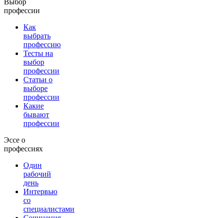
Выбор
профессии
Как
выбрать
профессию
Тесты на
выбор
профессии
Статьи о
выборе
профессии
Какие
бывают
профессии
Эссе о
профессиях
Один
рабочий
день
Интервью
со
специалистами
Сочинения