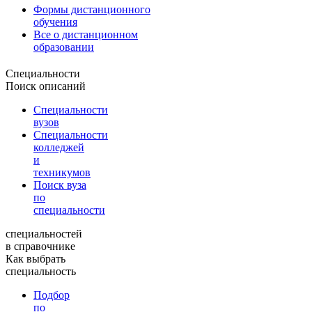
Формы дистанционного
обучения
Все о дистанционном
образовании
Специальности
Поиск описаний
Специальности
вузов
Специальности
колледжей
и
техникумов
Поиск вуза
по
специальности
специальностей
в справочнике
Как выбрать
специальность
Подбор
по