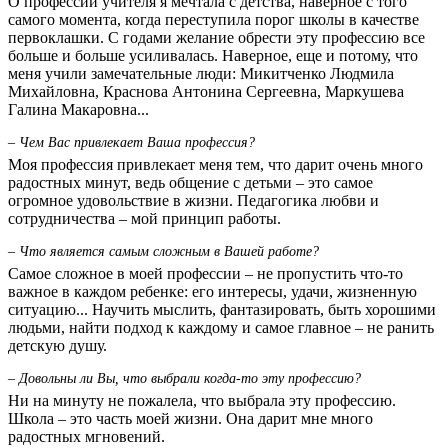
О профессии учителя я мечтала с детства, наверное с того
самого момента, когда переступила порог школы в качестве
первоклашки. С годами желание обрести эту профессию все
больше и больше усиливалась. Наверное, еще и потому, что
меня учили замечательные люди: Микитченко Людмила
Михайловна, Краснова Антонина Сергеевна, Маркушева
Галина Макаровна...
– Чем Вас привлекает Ваша профессия?
Моя профессия привлекает меня тем, что дарит очень много
радостных минут, ведь общение с детьми – это самое
огромное удовольствие в жизни. Педагогика любви и
сотрудничества – мой принцип работы.
– Что является самым сложным в Вашей работе?
Самое сложное в моей профессии – не пропустить что-то
важное в каждом ребенке: его интересы, удачи, жизненную
ситуацию... Научить мыслить, фантазировать, быть хорошими
людьми, найти подход к каждому и самое главное – не ранить
детскую душу.
– Довольны ли Вы, что выбрали когда-то эту профессию?
Ни на минуту не пожалела, что выбрала эту профессию.
Школа – это часть моей жизни. Она дарит мне много
радостных мгновений.