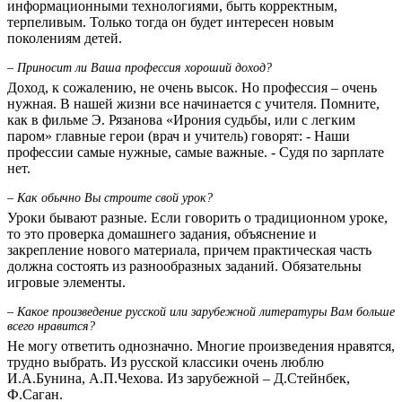
информационными технологиями, быть корректным,
терпеливым. Только тогда он будет интересен новым
поколениям детей.
– Приносит ли Ваша профессия хороший доход?
Доход, к сожалению, не очень высок. Но профессия – очень
нужная. В нашей жизни все начинается с учителя. Помните,
как в фильме Э. Рязанова «Ирония судьбы, или с легким
паром» главные герои (врач и учитель) говорят: - Наши
профессии самые нужные, самые важные. - Судя по зарплате
нет.
– Как обычно Вы строите свой урок?
Уроки бывают разные. Если говорить о традиционном уроке,
то это проверка домашнего задания, объяснение и
закрепление нового материала, причем практическая часть
должна состоять из разнообразных заданий. Обязательны
игровые элементы.
– Какое произведение русской или зарубежной литературы Вам больше
всего нравится?
Не могу ответить однозначно. Многие произведения нравятся,
трудно выбрать. Из русской классики очень люблю
И.А.Бунина, А.П.Чехова. Из зарубежной – Д.Стейнбек,
Ф.Саган.