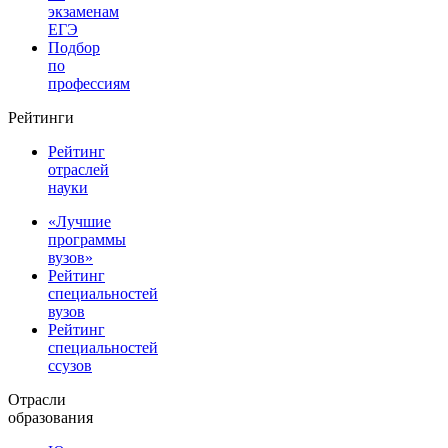
экзаменам
ЕГЭ
Подбор
по
профессиям
Рейтинги
Рейтинг
отраслей
науки
«Лучшие
программы
вузов»
Рейтинг
специальностей
вузов
Рейтинг
специальностей
ссузов
Отрасли
образования