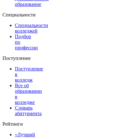
образование
Специальности
Специальности
колледжей
Подбор
по
профессии
Поступление
Поступление
в
колледж
Все об
образовании
в
колледже
Словарь
абитуриента
Рейтинги
«Лучший