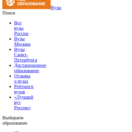
Вузы
Поиск
Все
вузы
России
Вузы
Москвы
Вузы
Санкт-
Петербурга
Дистанционное
образование
Отзывы
о вузах
Рейтинги
вузов
«Лучший
вуз
России»
Выбираем
образование