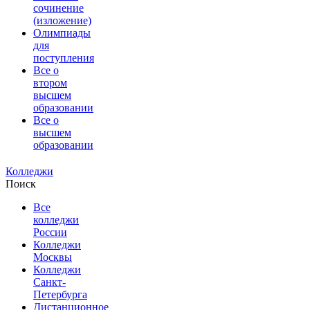
сочинение
(изложение)
Олимпиады
для
поступления
Все о
втором
высшем
образовании
Все о
высшем
образовании
Колледжи
Поиск
Все
колледжи
России
Колледжи
Москвы
Колледжи
Санкт-
Петербурга
Дистанционное