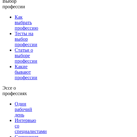
Выбор
профессии
Как
выбрать
профессию
Тесты на
выбор
профессии
Статьи о
выборе
профессии
Какие
бывают
профессии
Эссе о
профессиях
Один
рабочий
день
Интервью
со
специалистами
Сочинения