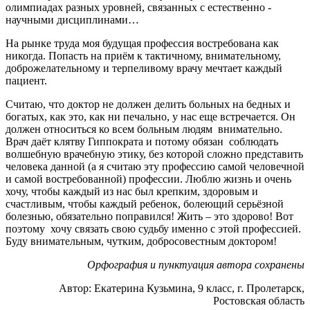
олимпиадах разных уровней, связанных с естественно -
научными дисциплинами…
На рынке труда моя будущая профессия востребована как
никогда. Попасть на приём к тактичному, внимательному,
доброжелательному и терпеливому врачу мечтает каждый
пациент.
Считаю, что доктор не должен делить больных на бедных и
богатых, как это, как ни печально, у нас еще встречается. Он
должен относиться ко всем больным людям внимательно.
Врач даёт клятву Гиппократа и потому обязан соблюдать
волшебную врачебную этику, без которой сложно представить
человека данной (а я считаю эту профессию самой человечной
и самой востребованной) профессии. Люблю жизнь и очень
хочу, чтобы каждый из нас был крепким, здоровым и
счастливым, чтобы каждый ребенок, болеющий серьёзной
болезнью, обязательно поправился! Жить – это здорово! Вот
поэтому хочу связать свою судьбу именно с этой профессией.
Буду внимательным, чутким, добросовестным доктором!
Орфография и пунктуация автора сохранены
Автор: Екатерина Кузьмина, 9 класс, г. Пролетарск,
Ростовская область