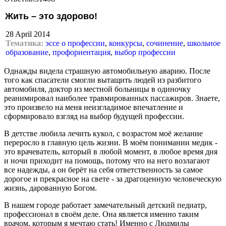
Жить – это здорово!
28 April 2014
Тематика:
эссе о профессии
,
конкурсы
,
сочинение
,
школьное
образование
,
профориентация
,
выбор профессии
Однажды видела страшную автомобильную аварию. После
того как спасатели смогли вытащить людей из разбитого
автомобиля, доктор из местной больницы в одиночку
реанимировал наиболее травмированных пассажиров. Знаете,
это произвело на меня неизгладимое впечатление и
сформировало взгляд на выбор будущей профессии.
В детстве любила лечить кукол, с возрастом моё желание
переросло в главную цель жизни. В моём понимании медик -
это врачеватель, который в любой момент, в любое время дня
и ночи приходит на помощь, потому что на него возлагают
все надежды, а он берёт на себя ответственность за самое
дорогое и прекрасное на свете - за драгоценную человеческую
жизнь, дарованную Богом.
В нашем городе работает замечательный детский педиатр,
профессионал в своём деле. Она является именно таким
врачом, которым я мечтаю стать! Именно с Людмилы