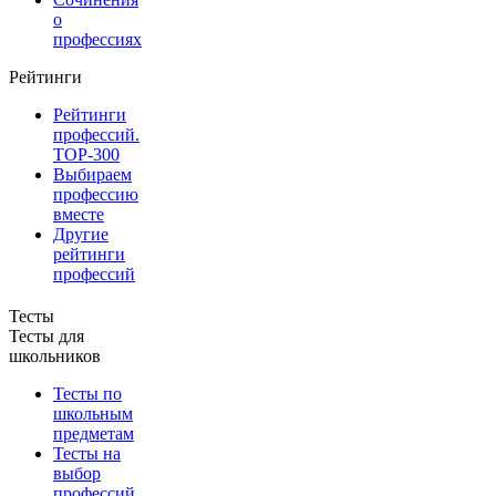
о
профессиях
Рейтинги
Рейтинги
профессий.
TOP-300
Выбираем
профессию
вместе
Другие
рейтинги
профессий
Тесты
Тесты для
школьников
Тесты по
школьным
предметам
Тесты на
выбор
профессий