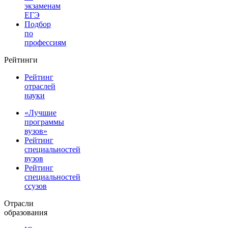
экзаменам
ЕГЭ
Подбор
по
профессиям
Рейтинги
Рейтинг
отраслей
науки
«Лучшие
программы
вузов»
Рейтинг
специальностей
вузов
Рейтинг
специальностей
ссузов
Отрасли
образования