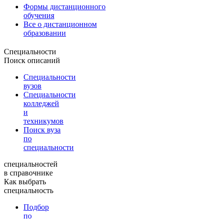
Формы дистанционного
обучения
Все о дистанционном
образовании
Специальности
Поиск описаний
Специальности
вузов
Специальности
колледжей
и
техникумов
Поиск вуза
по
специальности
специальностей
в справочнике
Как выбрать
специальность
Подбор
по