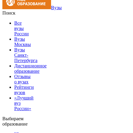
Вузы
Поиск
Все
вузы
России
Вузы
Москвы
Вузы
Санкт-
Петербурга
Дистанционное
образование
Отзывы
о вузах
Рейтинги
вузов
«Лучший
вуз
России»
Выбираем
образование