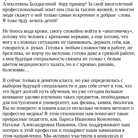
Алексеевны Болдыгиной беру пример! За свой многолетний
профессиональный опыт она спасла тысячи жизней, и многие
люди скажут о ней только самые искренние и добрые слова.
Я тоже буду лечить детей!
Не боюсь вида крови, смогу спокойно войти в «анатомичку»,
потому что человек с крепкими нервами, а еще потому, что
могу в сложных ситуациях не паниковать, держать себя, как
говорится, в руках. Готова к любым сложностям в работе, не
брезглива, не ворчу по мелочам, готова даже к грязной работе,
а моя будущая специальность связана не только с белым
цветом медицинского халата, но и с кровью, ранами,
болезнями…
Я сейчас только в девятом классе, но уже определилась с
выбором будущей специальности и даю себе отчет в том, что
это будет долгий путь обучения, но уже сегодня большое
внимание уделяю изучению таких предметов, необходимых
для поступления в университет, как физика, химия, биология.
Вы не поверите: в нашем классе несколько человек мечтают о
профессии медика! В этом отношении нам помогают такие
прекрасные педагоги, как Лариса Ивановна Кононенко,
Наталья Александровна Никонюк. Они поддерживают наш
интерес к этой профессии и поощряют наши начинания в
этом направлении. Мы активно участвуем в конкурсах и