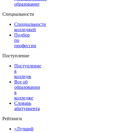
образование
Специальности
Специальности
колледжей
Подбор
по
профессии
Поступление
Поступление
в
колледж
Все об
образовании
в
колледже
Словарь
абитуриента
Рейтинги
«Лучший