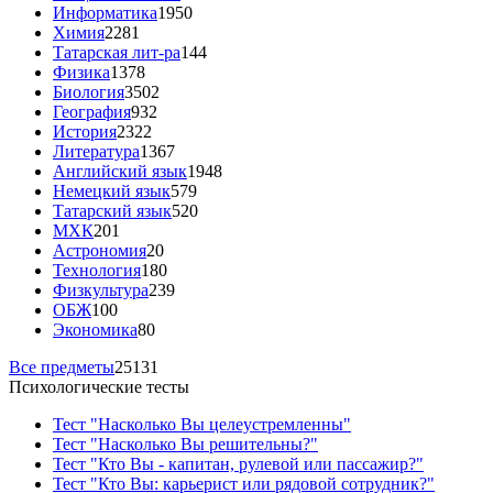
Информатика
1950
Химия
2281
Татарская лит-ра
144
Физика
1378
Биология
3502
География
932
История
2322
Литература
1367
Английский язык
1948
Немецкий язык
579
Татарский язык
520
МХК
201
Астрономия
20
Технология
180
Физкультура
239
ОБЖ
100
Экономика
80
Все предметы
25131
Психологические тесты
Тест "Насколько Вы целеустремленны"
Тест "Насколько Вы решительны?"
Тест "Кто Вы - капитан, рулевой или пассажир?"
Тест "Кто Вы: карьерист или рядовой сотрудник?"