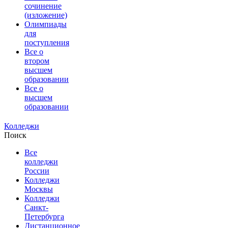
сочинение
(изложение)
Олимпиады
для
поступления
Все о
втором
высшем
образовании
Все о
высшем
образовании
Колледжи
Поиск
Все
колледжи
России
Колледжи
Москвы
Колледжи
Санкт-
Петербурга
Дистанционное