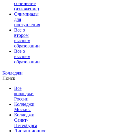
сочинение
(изложение)
Олимпиады
для
поступления
Все о
втором
высшем
образовании
Все о
высшем
образовании
Колледжи
Поиск
Все
колледжи
России
Колледжи
Москвы
Колледжи
Санкт-
Петербурга
Дистанционное