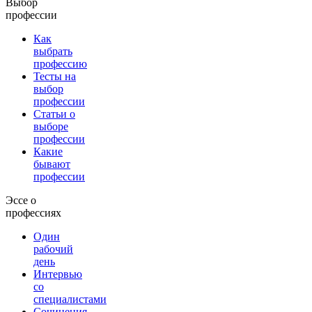
Выбор
профессии
Как
выбрать
профессию
Тесты на
выбор
профессии
Статьи о
выборе
профессии
Какие
бывают
профессии
Эссе о
профессиях
Один
рабочий
день
Интервью
со
специалистами
Сочинения