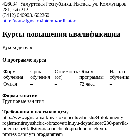
426034, Удмуртская Республика, Ижевск, ул. Коммунаров,
281, каб.212
(3412) 646903, 662260
http://www.igma.ru/internu-ordinatoru
Курсы повышения квалификации
Руководитель
О программе курса
Форма
Срок
Стоимость
Объём
Начало
обучения
обучения
(от)
программы
обучения
Очная
–
–
72 часа
–
Форма занятий
Групповые занятия
Требования к поступающему
http://www.igma.ru/arkhiv-dokumentov/finish/34-dokumenty-
reglamentiruyushchie-obrazovatelnuyu-deyatelnost/230-pravila-
priema-spetsialistov-na-obuchenie-po-dopolnitelnym-
professioanlnym-programmam