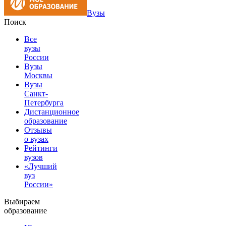
Вузы
Поиск
Все
вузы
России
Вузы
Москвы
Вузы
Санкт-
Петербурга
Дистанционное
образование
Отзывы
о вузах
Рейтинги
вузов
«Лучший
вуз
России»
Выбираем
образование