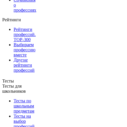
о
профессиях
Рейтинги
Рейтинги
профессий.
TOP-300
Выбираем
профессию
вместе
Другие
рейтинги
профессий
Тесты
Тесты для
школьников
Тесты по
школьным
предметам
Тесты на
выбор
профессий