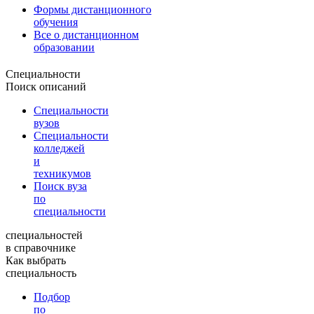
Формы дистанционного
обучения
Все о дистанционном
образовании
Специальности
Поиск описаний
Специальности
вузов
Специальности
колледжей
и
техникумов
Поиск вуза
по
специальности
специальностей
в справочнике
Как выбрать
специальность
Подбор
по