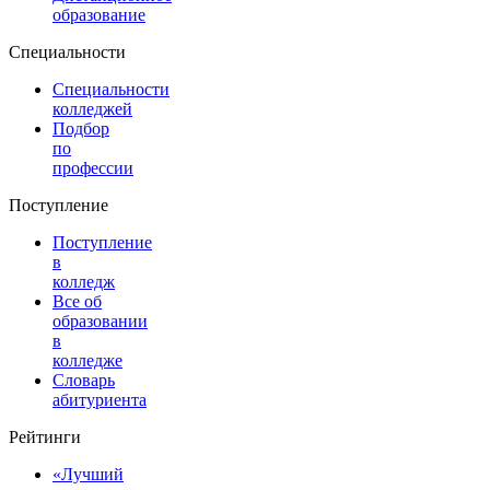
образование
Специальности
Специальности
колледжей
Подбор
по
профессии
Поступление
Поступление
в
колледж
Все об
образовании
в
колледже
Словарь
абитуриента
Рейтинги
«Лучший