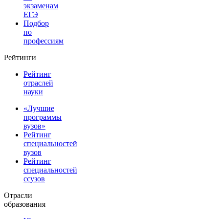
экзаменам
ЕГЭ
Подбор
по
профессиям
Рейтинги
Рейтинг
отраслей
науки
«Лучшие
программы
вузов»
Рейтинг
специальностей
вузов
Рейтинг
специальностей
ссузов
Отрасли
образования