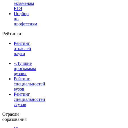
экзаменам
ЕГЭ
Подбор
по
профессиям
Рейтинги
Рейтинг
отраслей
науки
«Лучшие
программы
вузов»
Рейтинг
специальностей
вузов
Рейтинг
специальностей
ссузов
Отрасли
образования