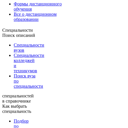
Формы дистанционного
обучения
Все о дистанционном
образовании
Специальности
Поиск описаний
Специальности
вузов
Специальности
колледжей
и
техникумов
Поиск вуза
по
специальности
специальностей
в справочнике
Как выбрать
специальность
Подбор
по