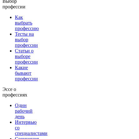
Выбор
профессии
Как
выбрать
профессию
Тесты на
выбор
профессии
Статьи о
выборе
профессии
Какие
бывают
профессии
Эссе о
профессиях
Один
рабочий
день
Интервью
со
специалистами
Сочинения