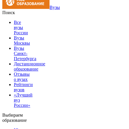
Вузы
Поиск
Все
вузы
России
Вузы
Москвы
Вузы
Санкт-
Петербурга
Дистанционное
образование
Отзывы
о вузах
Рейтинги
вузов
«Лучший
вуз
России»
Выбираем
образование