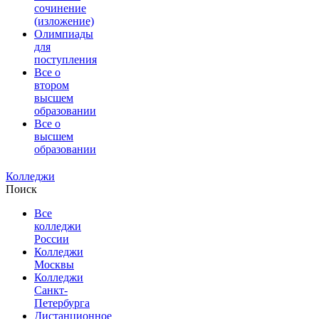
сочинение
(изложение)
Олимпиады
для
поступления
Все о
втором
высшем
образовании
Все о
высшем
образовании
Колледжи
Поиск
Все
колледжи
России
Колледжи
Москвы
Колледжи
Санкт-
Петербурга
Дистанционное