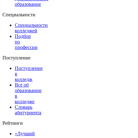
образование
Специальности
Специальности
колледжей
Подбор
по
профессии
Поступление
Поступление
в
колледж
Все об
образовании
в
колледже
Словарь
абитуриента
Рейтинги
«Лучший