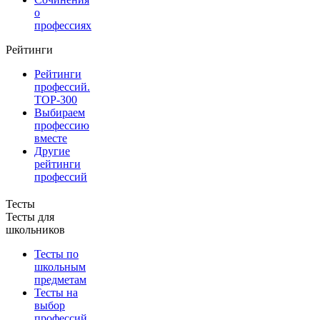
о
профессиях
Рейтинги
Рейтинги
профессий.
TOP-300
Выбираем
профессию
вместе
Другие
рейтинги
профессий
Тесты
Тесты для
школьников
Тесты по
школьным
предметам
Тесты на
выбор
профессий