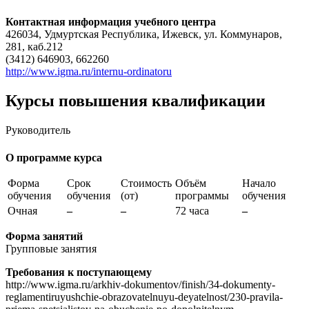
Контактная информация учебного центра
426034, Удмуртская Республика, Ижевск, ул. Коммунаров,
281, каб.212
(3412) 646903, 662260
http://www.igma.ru/internu-ordinatoru
Курсы повышения квалификации
Руководитель
О программе курса
Форма
Срок
Стоимость
Объём
Начало
обучения
обучения
(от)
программы
обучения
Очная
–
–
72 часа
–
Форма занятий
Групповые занятия
Требования к поступающему
http://www.igma.ru/arkhiv-dokumentov/finish/34-dokumenty-
reglamentiruyushchie-obrazovatelnuyu-deyatelnost/230-pravila-