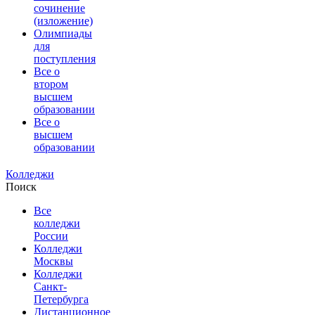
сочинение
(изложение)
Олимпиады
для
поступления
Все о
втором
высшем
образовании
Все о
высшем
образовании
Колледжи
Поиск
Все
колледжи
России
Колледжи
Москвы
Колледжи
Санкт-
Петербурга
Дистанционное