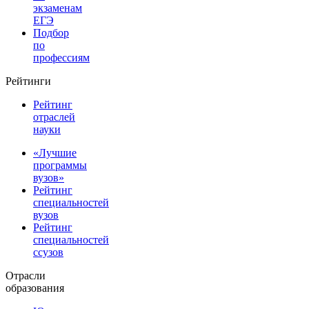
экзаменам
ЕГЭ
Подбор
по
профессиям
Рейтинги
Рейтинг
отраслей
науки
«Лучшие
программы
вузов»
Рейтинг
специальностей
вузов
Рейтинг
специальностей
ссузов
Отрасли
образования