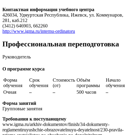
Контактная информация учебного центра
426034, Удмуртская Республика, Ижевск, ул. Коммунаров,
281, каб.212
(3412) 646903, 662260
http://www.igma.ru/internu-ordinatoru
Профессиональная переподготовка
Руководитель
О программе курса
Форма
Срок
Стоимость
Объём
Начало
обучения
обучения
(от)
программы
обучения
Очная
–
–
500 часов
–
Форма занятий
Групповые занятия
Требования к поступающему
www.igma.ru/arkhiv-dokumentov/finish/34-dokumenty-
reglamentiruyushchie-obrazovatelnuyu-deyatelnost/230-pravila-