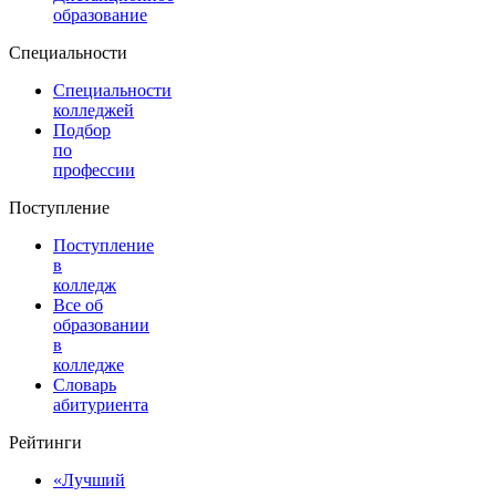
образование
Специальности
Специальности
колледжей
Подбор
по
профессии
Поступление
Поступление
в
колледж
Все об
образовании
в
колледже
Словарь
абитуриента
Рейтинги
«Лучший