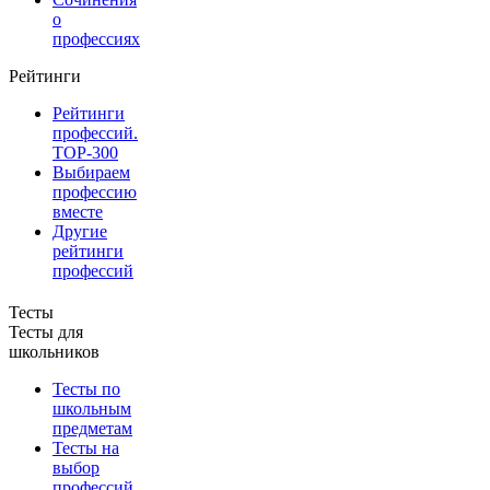
о
профессиях
Рейтинги
Рейтинги
профессий.
TOP-300
Выбираем
профессию
вместе
Другие
рейтинги
профессий
Тесты
Тесты для
школьников
Тесты по
школьным
предметам
Тесты на
выбор
профессий