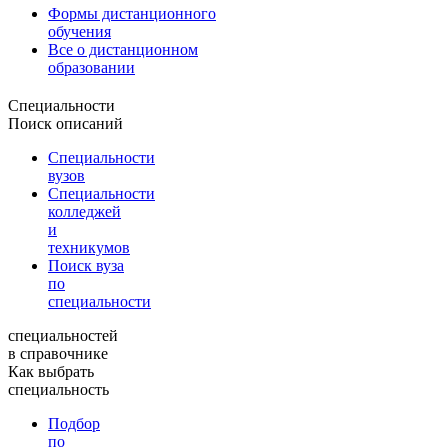
Формы дистанционного
обучения
Все о дистанционном
образовании
Специальности
Поиск описаний
Специальности
вузов
Специальности
колледжей
и
техникумов
Поиск вуза
по
специальности
специальностей
в справочнике
Как выбрать
специальность
Подбор
по