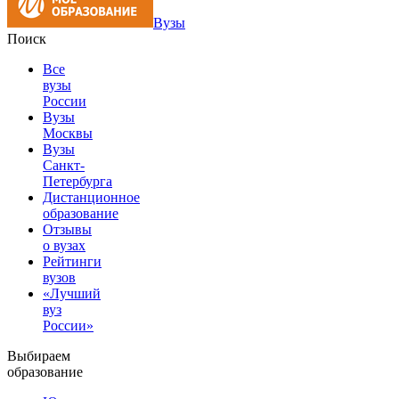
Вузы
Поиск
Все
вузы
России
Вузы
Москвы
Вузы
Санкт-
Петербурга
Дистанционное
образование
Отзывы
о вузах
Рейтинги
вузов
«Лучший
вуз
России»
Выбираем
образование