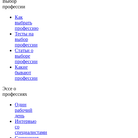
Выбор
профессии
Как
выбрать
профессию
Тесты на
выбор
профессии
Статьи о
выборе
профессии
Какие
бывают
профессии
Эссе о
профессиях
Один
рабочий
день
Интервью
со
специалистами
Сочинения