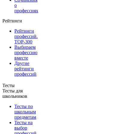
о
профессиях
Рейтинги
Рейтинги
профессий.
TOP-300
Выбираем
профессию
вместе
Другие
рейтинги
профессий
Тесты
Тесты для
школьников
Тесты по
школьным
предметам
Тесты на
выбор
профессий