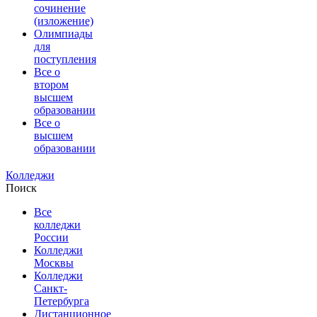
сочинение
(изложение)
Олимпиады
для
поступления
Все о
втором
высшем
образовании
Все о
высшем
образовании
Колледжи
Поиск
Все
колледжи
России
Колледжи
Москвы
Колледжи
Санкт-
Петербурга
Дистанционное