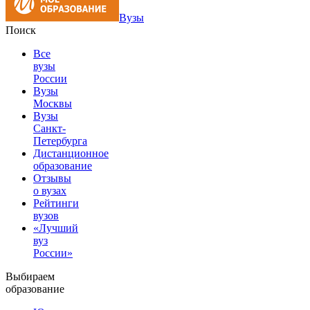
Вузы
Поиск
Все
вузы
России
Вузы
Москвы
Вузы
Санкт-
Петербурга
Дистанционное
образование
Отзывы
о вузах
Рейтинги
вузов
«Лучший
вуз
России»
Выбираем
образование