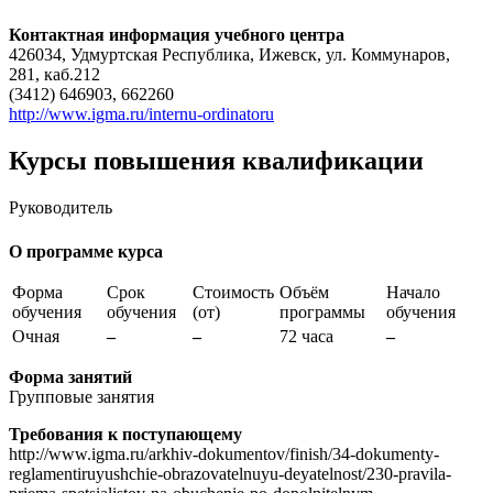
Контактная информация учебного центра
426034, Удмуртская Республика, Ижевск, ул. Коммунаров,
281, каб.212
(3412) 646903, 662260
http://www.igma.ru/internu-ordinatoru
Курсы повышения квалификации
Руководитель
О программе курса
Форма
Срок
Стоимость
Объём
Начало
обучения
обучения
(от)
программы
обучения
Очная
–
–
72 часа
–
Форма занятий
Групповые занятия
Требования к поступающему
http://www.igma.ru/arkhiv-dokumentov/finish/34-dokumenty-
reglamentiruyushchie-obrazovatelnuyu-deyatelnost/230-pravila-