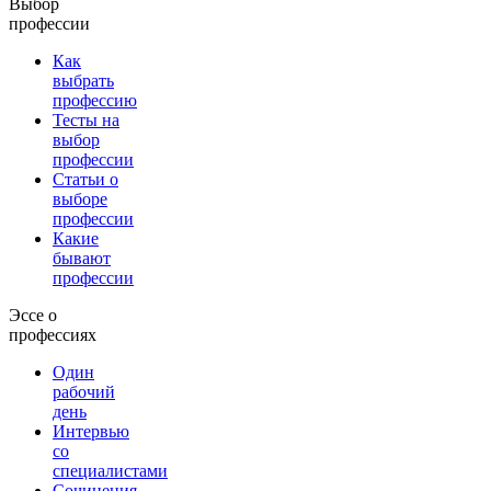
Выбор
профессии
Как
выбрать
профессию
Тесты на
выбор
профессии
Статьи о
выборе
профессии
Какие
бывают
профессии
Эссе о
профессиях
Один
рабочий
день
Интервью
со
специалистами
Сочинения