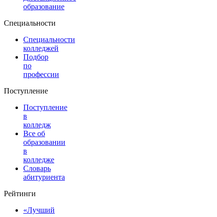
образование
Специальности
Специальности
колледжей
Подбор
по
профессии
Поступление
Поступление
в
колледж
Все об
образовании
в
колледже
Словарь
абитуриента
Рейтинги
«Лучший