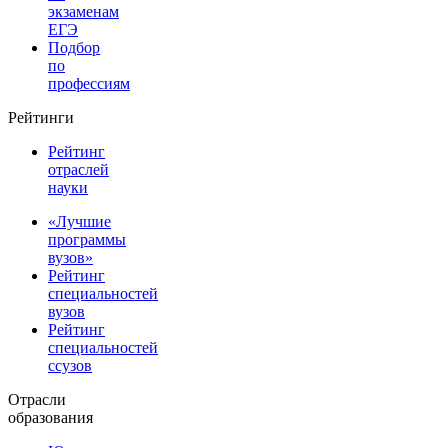
экзаменам
ЕГЭ
Подбор
по
профессиям
Рейтинги
Рейтинг
отраслей
науки
«Лучшие
программы
вузов»
Рейтинг
специальностей
вузов
Рейтинг
специальностей
ссузов
Отрасли
образования