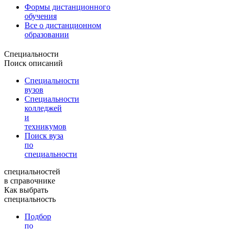
Формы дистанционного
обучения
Все о дистанционном
образовании
Специальности
Поиск описаний
Специальности
вузов
Специальности
колледжей
и
техникумов
Поиск вуза
по
специальности
специальностей
в справочнике
Как выбрать
специальность
Подбор
по