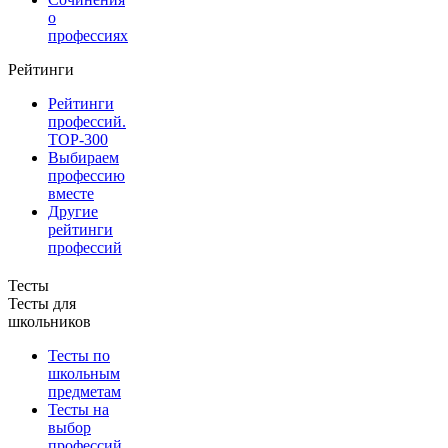
о
профессиях
Рейтинги
Рейтинги
профессий.
TOP-300
Выбираем
профессию
вместе
Другие
рейтинги
профессий
Тесты
Тесты для
школьников
Тесты по
школьным
предметам
Тесты на
выбор
профессий