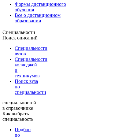
Формы дистанционного
обучения
Все о дистанционном
образовании
Специальности
Поиск описаний
Специальности
вузов
Специальности
колледжей
и
техникумов
Поиск вуза
по
специальности
специальностей
в справочнике
Как выбрать
специальность
Подбор
по