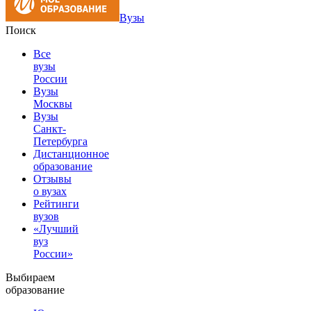
Вузы
Поиск
Все
вузы
России
Вузы
Москвы
Вузы
Санкт-
Петербурга
Дистанционное
образование
Отзывы
о вузах
Рейтинги
вузов
«Лучший
вуз
России»
Выбираем
образование