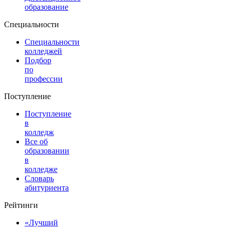
образование
Специальности
Специальности
колледжей
Подбор
по
профессии
Поступление
Поступление
в
колледж
Все об
образовании
в
колледже
Словарь
абитуриента
Рейтинги
«Лучший