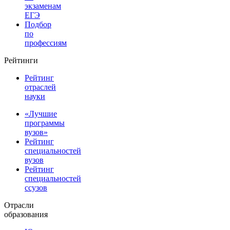
экзаменам
ЕГЭ
Подбор
по
профессиям
Рейтинги
Рейтинг
отраслей
науки
«Лучшие
программы
вузов»
Рейтинг
специальностей
вузов
Рейтинг
специальностей
ссузов
Отрасли
образования