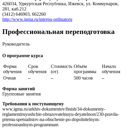
426034, Удмуртская Республика, Ижевск, ул. Коммунаров,
281, каб.212
(3412) 646903, 662260
http://www.igma.ru/internu-ordinatoru
Профессиональная переподготовка
Руководитель
О программе курса
Форма
Срок
Стоимость
Объём
Начало
обучения
обучения
(от)
программы
обучения
Очная
–
–
500 часов
–
Форма занятий
Групповые занятия
Требования к поступающему
www.igma.ru/arkhiv-dokumentov/finish/34-dokumenty-
reglamentiruyushchie-obrazovatelnuyu-deyatelnost/230-pravila-
priema-spetsialistov-na-obuchenie-po-dopolnitelnym-
professioanlnym-programmam