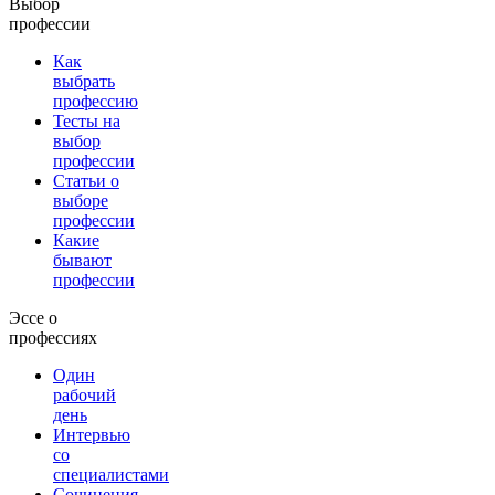
Выбор
профессии
Как
выбрать
профессию
Тесты на
выбор
профессии
Статьи о
выборе
профессии
Какие
бывают
профессии
Эссе о
профессиях
Один
рабочий
день
Интервью
со
специалистами
Сочинения