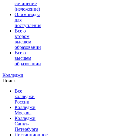
сочинение
(изложение)
Олимпиады
для
поступления
Все о
втором
высшем
образовании
Все о
высшем
образовании
Колледжи
Поиск
Все
колледжи
России
Колледжи
Москвы
Колледжи
Санкт-
Петербурга
Дистанционное