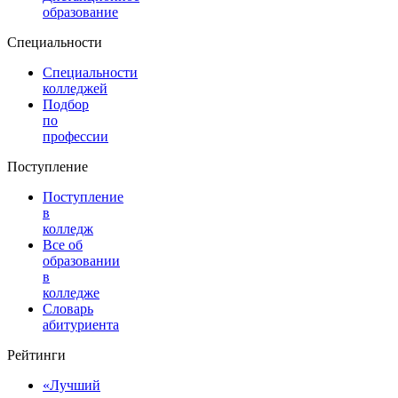
образование
Специальности
Специальности
колледжей
Подбор
по
профессии
Поступление
Поступление
в
колледж
Все об
образовании
в
колледже
Словарь
абитуриента
Рейтинги
«Лучший