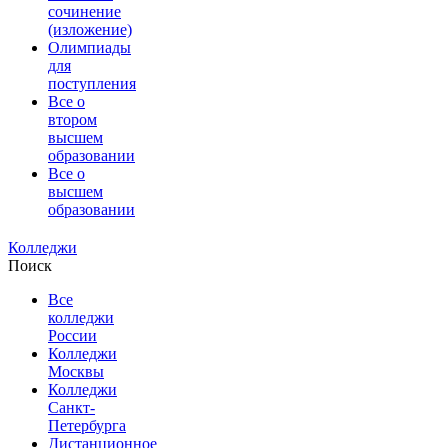
сочинение
(изложение)
Олимпиады
для
поступления
Все о
втором
высшем
образовании
Все о
высшем
образовании
Колледжи
Поиск
Все
колледжи
России
Колледжи
Москвы
Колледжи
Санкт-
Петербурга
Дистанционное