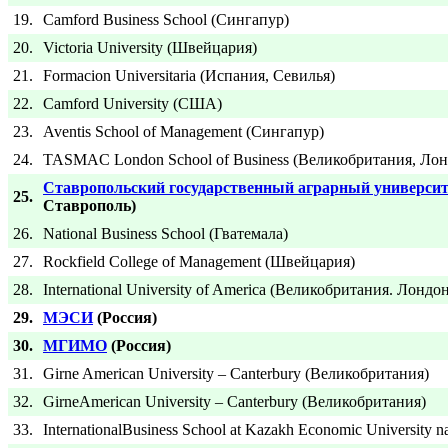
19.
Camford Business School (Сингапур)
20.
Victoria University (Швейцария)
21.
Formacion Universitaria (Испания, Севилья)
22.
Camford University (США)
23.
Aventis School of Management (Сингапур)
24.
TASMAC London School of Business (Великобритания, Лон
Ставропольский государственный аграрный университ
25.
Ставрополь)
26.
National Business School (Гватемала)
27.
Rockfield College of Management (Швейцария)
28.
International University of America (Великобритания. Лондо
29.
МЭСИ
(Россия)
30.
МГИМО
(Россия)
31.
Girne American University – Canterbury (Великобритания)
32.
GirneAmerican University – Canterbury (Великобритания)
33.
InternationalBusiness School at Kazakh Economic University n