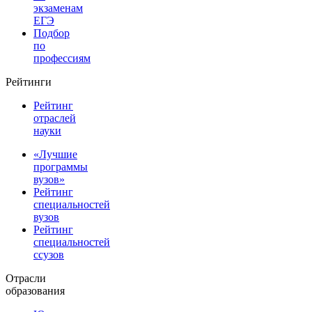
экзаменам
ЕГЭ
Подбор
по
профессиям
Рейтинги
Рейтинг
отраслей
науки
«Лучшие
программы
вузов»
Рейтинг
специальностей
вузов
Рейтинг
специальностей
ссузов
Отрасли
образования