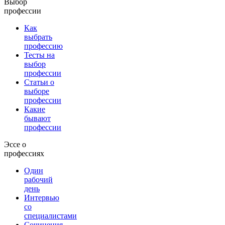
Выбор
профессии
Как
выбрать
профессию
Тесты на
выбор
профессии
Статьи о
выборе
профессии
Какие
бывают
профессии
Эссе о
профессиях
Один
рабочий
день
Интервью
со
специалистами
Сочинения