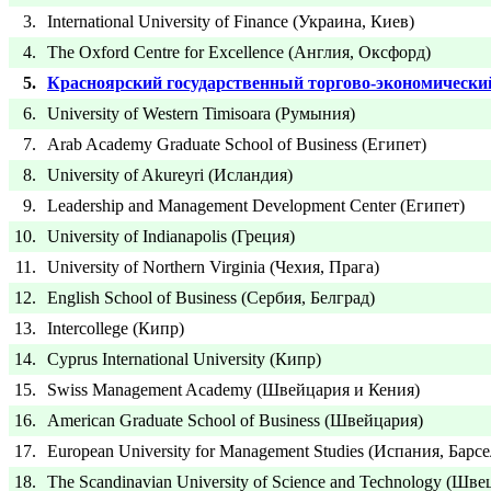
3.
International University of Finance (Украина, Киев)
4.
The Oxford Centre for Excellence (Англия, Оксфорд)
5.
Красноярский государственный торгово-экономически
6.
University of Western Timisoara (Румыния)
7.
Arab Academy Graduate School of Business (Египет)
8.
University of Akureyri (Исландия)
9.
Leadership and Management Development Center (Египет)
10.
University of Indianapolis (Греция)
11.
University of Northern Virginia (Чехия, Прага)
12.
English School of Business (Сербия, Белград)
13.
Intercollege (Кипр)
14.
Cyprus International University (Кипр)
15.
Swiss Management Academy (Швейцария и Кения)
16.
American Graduate School of Business (Швейцария)
17.
European University for Management Studies (Испания, Барс
18.
The Scandinavian University of Science and Technology (Шве