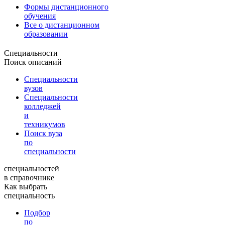
Формы дистанционного
обучения
Все о дистанционном
образовании
Специальности
Поиск описаний
Специальности
вузов
Специальности
колледжей
и
техникумов
Поиск вуза
по
специальности
специальностей
в справочнике
Как выбрать
специальность
Подбор
по