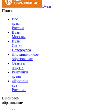
Вузы
Поиск
Все
вузы
России
Вузы
Москвы
Вузы
Санкт-
Петербурга
Дистанционное
образование
Отзывы
о вузах
Рейтинги
вузов
«Лучший
вуз
России»
Выбираем
образование