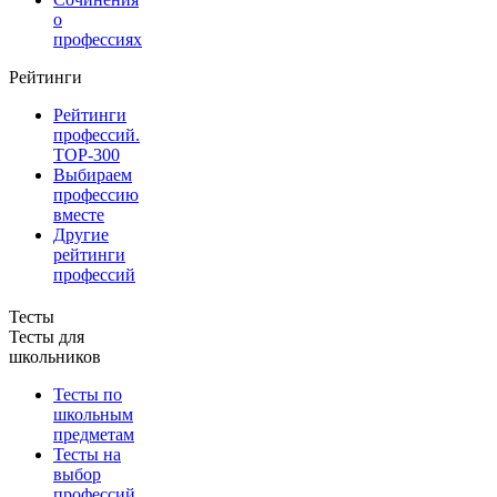
о
профессиях
Рейтинги
Рейтинги
профессий.
TOP-300
Выбираем
профессию
вместе
Другие
рейтинги
профессий
Тесты
Тесты для
школьников
Тесты по
школьным
предметам
Тесты на
выбор
профессий