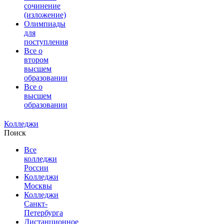
сочинение
(изложение)
Олимпиады
для
поступления
Все о
втором
высшем
образовании
Все о
высшем
образовании
Колледжи
Поиск
Все
колледжи
России
Колледжи
Москвы
Колледжи
Санкт-
Петербурга
Дистанционное