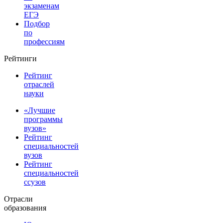
экзаменам
ЕГЭ
Подбор
по
профессиям
Рейтинги
Рейтинг
отраслей
науки
«Лучшие
программы
вузов»
Рейтинг
специальностей
вузов
Рейтинг
специальностей
ссузов
Отрасли
образования