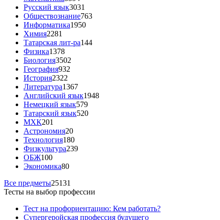
Русский язык
3031
Обществознание
763
Информатика
1950
Химия
2281
Татарская лит-ра
144
Физика
1378
Биология
3502
География
932
История
2322
Литература
1367
Английский язык
1948
Немецкий язык
579
Татарский язык
520
МХК
201
Астрономия
20
Технология
180
Физкультура
239
ОБЖ
100
Экономика
80
Все предметы
25131
Тесты на выбор профессии
Тест на профориентацию: Кем работать?
Супергеройская профессия будущего