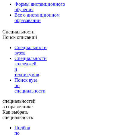
Формы дистанционного
обучения
Все о дистанционном
образовании
Специальности
Поиск описаний
Специальности
вузов
Специальности
колледжей
и
техникумов
Поиск вуза
по
специальности
специальностей
в справочнике
Как выбрать
специальность
Подбор
по