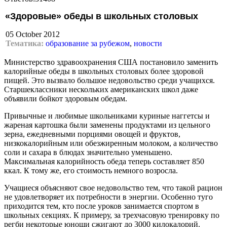
«Здоровые» обеды в школьных столовых
05 October 2012
Тематика:
образование за рубежом
,
новости
Министерство здравоохранения США постановило заменить
калорийные обеды в школьных столовых более здоровой
пищей. Это вызвало большое недовольство среди учащихся.
Старшеклассники нескольких американских школ даже
объявили бойкот здоровым обедам.
Привычные и любимые школьниками куриные наггетсы и
жареная картошка были заменены продуктами из цельного
зерна, ежедневными порциями овощей и фруктов,
низкокалорийным или обезжиренным молоком, а количество
соли и сахара в блюдах значительно уменьшено.
Максимальная калорийность обеда теперь составляет 850
ккал. К тому же, его стоимость немного возросла.
Учащиеся объясняют свое недовольство тем, что такой рацион
не удовлетворяет их потребности в энергии. Особенно туго
приходится тем, кто после уроков занимается спортом в
школьных секциях. К примеру, за трехчасовую тренировку по
регби некоторые юноши сжигают до 3000 килокалорий.