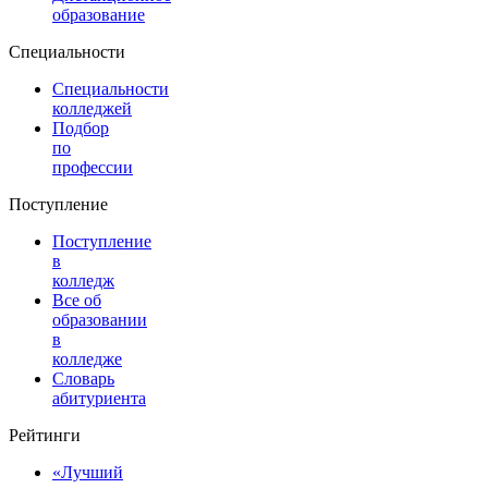
образование
Специальности
Специальности
колледжей
Подбор
по
профессии
Поступление
Поступление
в
колледж
Все об
образовании
в
колледже
Словарь
абитуриента
Рейтинги
«Лучший