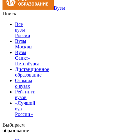
Вузы
Поиск
Все
вузы
России
Вузы
Москвы
Вузы
Санкт-
Петербурга
Дистанционное
образование
Отзывы
о вузах
Рейтинги
вузов
«Лучший
вуз
России»
Выбираем
образование