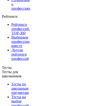
о
профессиях
Рейтинги
Рейтинги
профессий.
TOP-300
Выбираем
профессию
вместе
Другие
рейтинги
профессий
Тесты
Тесты для
школьников
Тесты по
школьным
предметам
Тесты на
выбор
профессий