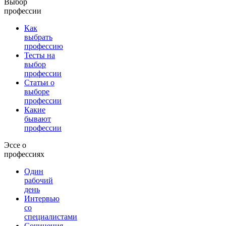
Выбор
профессии
Как
выбрать
профессию
Тесты на
выбор
профессии
Статьи о
выборе
профессии
Какие
бывают
профессии
Эссе о
профессиях
Один
рабочий
день
Интервью
со
специалистами
Сочинения