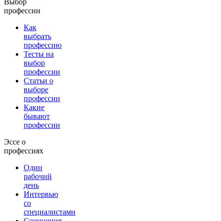
Выбор
профессии
Как
выбрать
профессию
Тесты на
выбор
профессии
Статьи о
выборе
профессии
Какие
бывают
профессии
Эссе о
профессиях
Один
рабочий
день
Интервью
со
специалистами
Сочинения