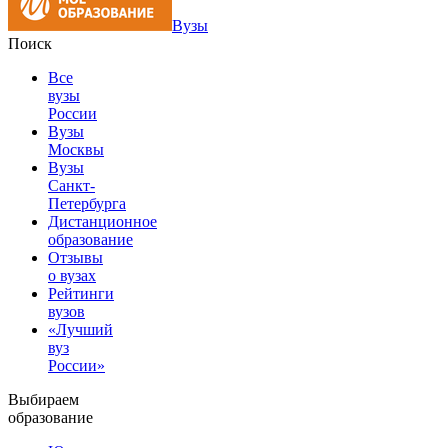
Вузы
Поиск
Все
вузы
России
Вузы
Москвы
Вузы
Санкт-
Петербурга
Дистанционное
образование
Отзывы
о вузах
Рейтинги
вузов
«Лучший
вуз
России»
Выбираем
образование