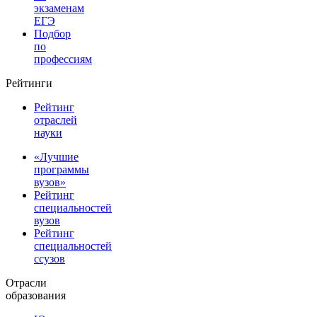
экзаменам
ЕГЭ
Подбор
по
профессиям
Рейтинги
Рейтинг
отраслей
науки
«Лучшие
программы
вузов»
Рейтинг
специальностей
вузов
Рейтинг
специальностей
ссузов
Отрасли
образования