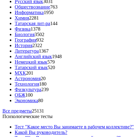
Русский язык
3031
Обществознание
763
Информатика
1950
Химия
2281
Татарская лит-ра
144
Физика
1378
Биология
3502
География
932
История
2322
Литература
1367
Английский язык
1948
Немецкий язык
579
Татарский язык
520
МХК
201
Астрономия
20
Технология
180
Физкультура
239
ОБЖ
100
Экономика
80
Все предметы
25131
Психологические тесты
Тест "Какое место Вы занимаете в рабочем коллективе?"
Какой Вы руководитель?