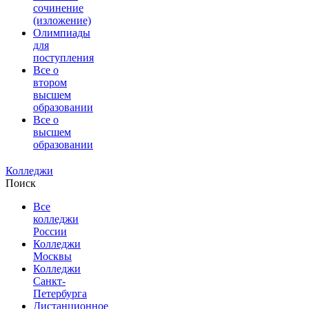
сочинение
(изложение)
Олимпиады
для
поступления
Все о
втором
высшем
образовании
Все о
высшем
образовании
Колледжи
Поиск
Все
колледжи
России
Колледжи
Москвы
Колледжи
Санкт-
Петербурга
Дистанционное