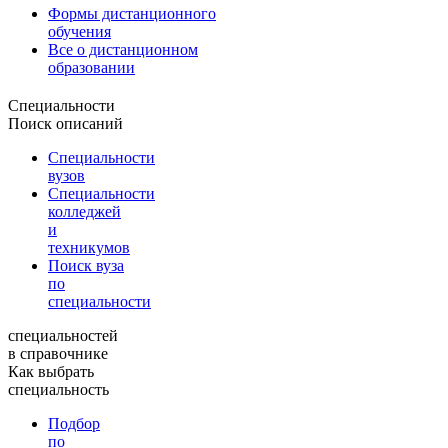
Формы дистанционного
обучения
Все о дистанционном
образовании
Специальности
Поиск описаний
Специальности
вузов
Специальности
колледжей
и
техникумов
Поиск вуза
по
специальности
специальностей
в справочнике
Как выбрать
специальность
Подбор
по