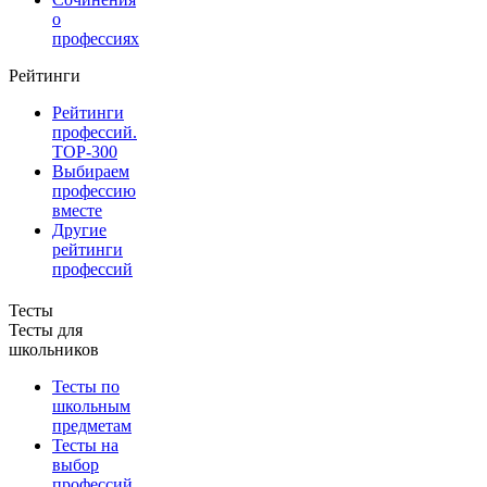
о
профессиях
Рейтинги
Рейтинги
профессий.
TOP-300
Выбираем
профессию
вместе
Другие
рейтинги
профессий
Тесты
Тесты для
школьников
Тесты по
школьным
предметам
Тесты на
выбор
профессий