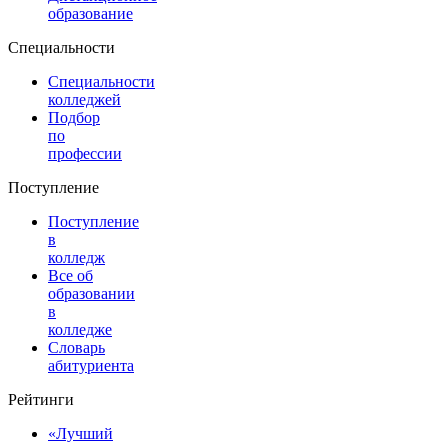
образование
Специальности
Специальности
колледжей
Подбор
по
профессии
Поступление
Поступление
в
колледж
Все об
образовании
в
колледже
Словарь
абитуриента
Рейтинги
«Лучший