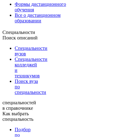
Формы дистанционного
обучения
Все о дистанционном
образовании
Специальности
Поиск описаний
Специальности
вузов
Специальности
колледжей
и
техникумов
Поиск вуза
по
специальности
специальностей
в справочнике
Как выбрать
специальность
Подбор
по