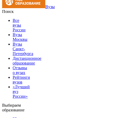
Вузы
Поиск
Все
вузы
России
Вузы
Москвы
Вузы
Санкт-
Петербурга
Дистанционное
образование
Отзывы
о вузах
Рейтинги
вузов
«Лучший
вуз
России»
Выбираем
образование