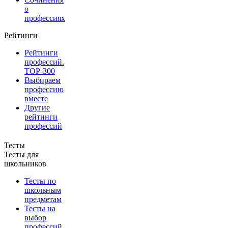
о
профессиях
Рейтинги
Рейтинги
профессий.
TOP-300
Выбираем
профессию
вместе
Другие
рейтинги
профессий
Тесты
Тесты для
школьников
Тесты по
школьным
предметам
Тесты на
выбор
профессий