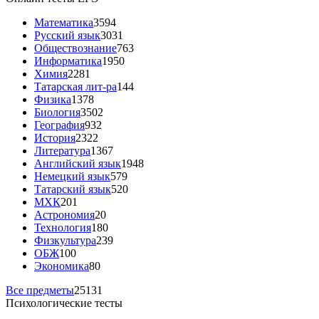
Математика
3594
Русский язык
3031
Обществознание
763
Информатика
1950
Химия
2281
Татарская лит-ра
144
Физика
1378
Биология
3502
География
932
История
2322
Литература
1367
Английский язык
1948
Немецкий язык
579
Татарский язык
520
МХК
201
Астрономия
20
Технология
180
Физкультура
239
ОБЖ
100
Экономика
80
Все предметы
25131
Психологические тесты