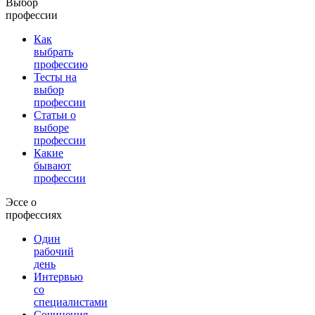
Выбор
профессии
Как
выбрать
профессию
Тесты на
выбор
профессии
Статьи о
выборе
профессии
Какие
бывают
профессии
Эссе о
профессиях
Один
рабочий
день
Интервью
со
специалистами
Сочинения