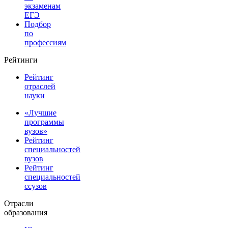
экзаменам
ЕГЭ
Подбор
по
профессиям
Рейтинги
Рейтинг
отраслей
науки
«Лучшие
программы
вузов»
Рейтинг
специальностей
вузов
Рейтинг
специальностей
ссузов
Отрасли
образования