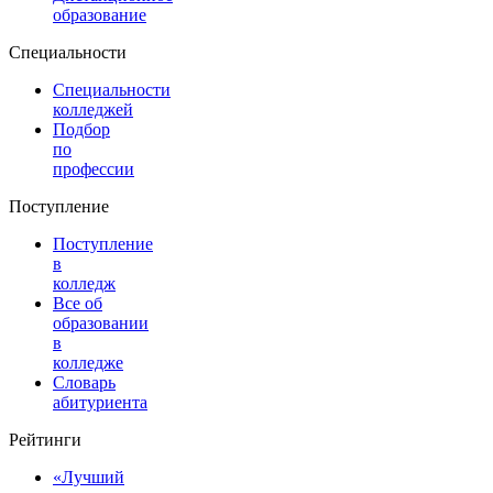
образование
Специальности
Специальности
колледжей
Подбор
по
профессии
Поступление
Поступление
в
колледж
Все об
образовании
в
колледже
Словарь
абитуриента
Рейтинги
«Лучший