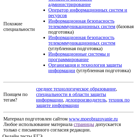
администрирование
Оператор информационных систем и
ресурсов
Информационная безопасность
Похожие
телекоммуникационных систем
(базовая
специальности
подготовка)
Информационная безопасность
телекоммуникационных систем
(углубленная подготовка)
Информационные системы и
программирование
Организация и технология защиты
информации
(углубленная подготовка)
среднее технологическое образование
,
Поищем по
специальности в области защиты
тегам?
информации
,
делопроизводитель
,
техник по
защите информации
Материал подготовлен сайтом
www.moeobrazovanie.ru
Любое использование материала
страницы
допускается
только с письменного согласия редакции.
Онлайн тесты ЕГЭ