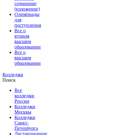
сочинение
(изложение)
Олимпиады
для
поступления
Все о
втором
высшем
образовании
Все о
высшем
образовании
Колледжи
Поиск
Все
колледжи
России
Колледжи
Москвы
Колледжи
Санкт-
Петербурга
Дистанционное