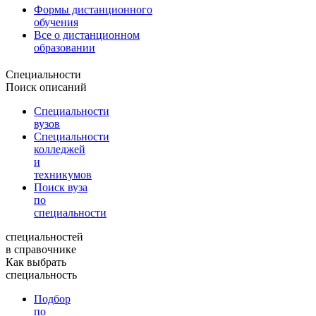
Формы дистанционного
обучения
Все о дистанционном
образовании
Специальности
Поиск описаний
Специальности
вузов
Специальности
колледжей
и
техникумов
Поиск вуза
по
специальности
специальностей
в справочнике
Как выбрать
специальность
Подбор
по