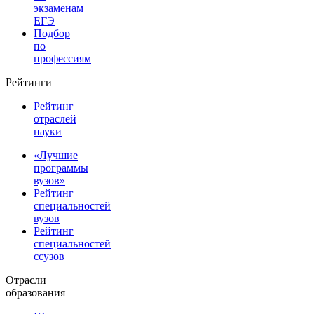
экзаменам
ЕГЭ
Подбор
по
профессиям
Рейтинги
Рейтинг
отраслей
науки
«Лучшие
программы
вузов»
Рейтинг
специальностей
вузов
Рейтинг
специальностей
ссузов
Отрасли
образования