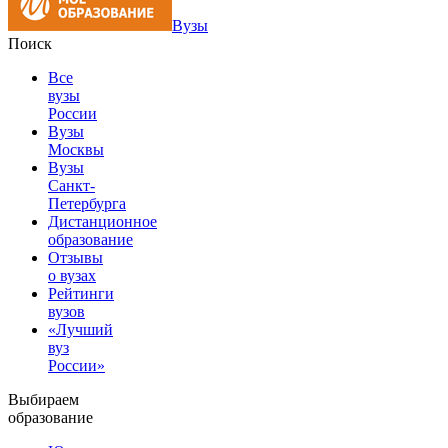
Вузы
Поиск
Все
вузы
России
Вузы
Москвы
Вузы
Санкт-
Петербурга
Дистанционное
образование
Отзывы
о вузах
Рейтинги
вузов
«Лучший
вуз
России»
Выбираем
образование