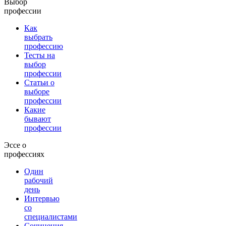
Выбор
профессии
Как
выбрать
профессию
Тесты на
выбор
профессии
Статьи о
выборе
профессии
Какие
бывают
профессии
Эссе о
профессиях
Один
рабочий
день
Интервью
со
специалистами
Сочинения