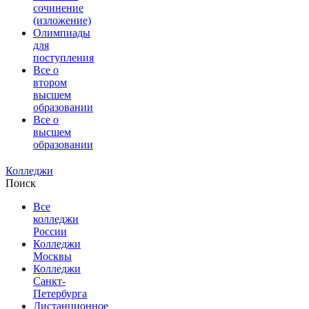
сочинение
(изложение)
Олимпиады
для
поступления
Все о
втором
высшем
образовании
Все о
высшем
образовании
Колледжи
Поиск
Все
колледжи
России
Колледжи
Москвы
Колледжи
Санкт-
Петербурга
Дистанционное