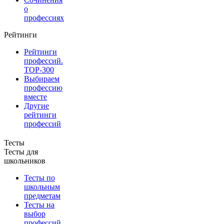
о
профессиях
Рейтинги
Рейтинги
профессий.
TOP-300
Выбираем
профессию
вместе
Другие
рейтинги
профессий
Тесты
Тесты для
школьников
Тесты по
школьным
предметам
Тесты на
выбор
профессий