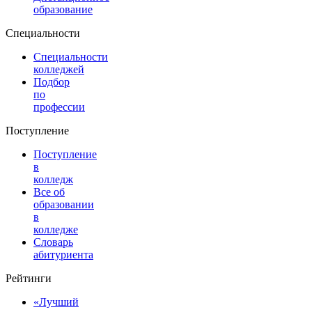
образование
Специальности
Специальности
колледжей
Подбор
по
профессии
Поступление
Поступление
в
колледж
Все об
образовании
в
колледже
Словарь
абитуриента
Рейтинги
«Лучший