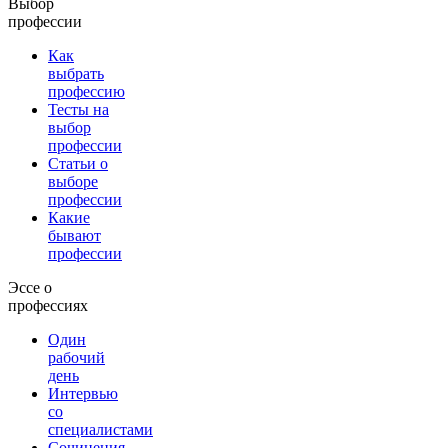
Выбор
профессии
Как
выбрать
профессию
Тесты на
выбор
профессии
Статьи о
выборе
профессии
Какие
бывают
профессии
Эссе о
профессиях
Один
рабочий
день
Интервью
со
специалистами
Сочинения