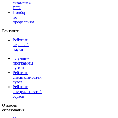
экзаменам
ЕГЭ
Подбор
по
профессиям
Рейтинги
Рейтинг
отраслей
науки
«Лучшие
программы
вузов»
Рейтинг
специальностей
вузов
Рейтинг
специальностей
ссузов
Отрасли
образования