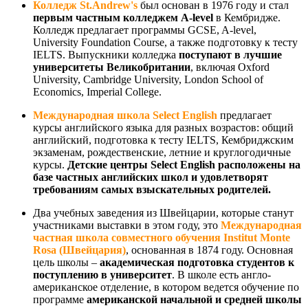
Колледж
St.Andrew's
был основан в 1976 году и стал
первым частным колледжем
A
-
level
в Кембридже.
Колледж предлагает программы GCSE, A-level,
University Foundation Course, а также подготовку к тесту
IELTS. Выпускники колледжа
поступают в лучшие
университеты Великобритании
, включая Oxford
University, Cambridge University, London School of
Economics, Imperial College.
Международная школа Select English
предлагает
курсы английского языка для разных возрастов: общий
английский, подготовка к тесту IELTS, Кембриджским
экзаменам, рождественские, летние и круглогодичные
курсы.
Детские центры
Select English расположены
на
базе частных английских школ
и удовлетворят
требованиям самых взыскательных родителей.
Два учебных заведения из Швейцарии, которые станут
участниками выставки в этом году, это
Международная
частная школа совместного обучения Institut Monte
Rosa (Швейцария)
, основанная в 1874 году. Основная
цель школы –
академическая подготовка студентов к
поступлению в университет
. В школе есть англо-
американское отделение, в котором ведется обучение по
программе
американской начальной и средней школы