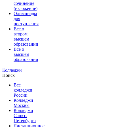
сочинение
(изложение)
Олимпиады
для
поступления
Все о
втором
высшем
образовании
Все о
высшем
образовании
Колледжи
Поиск
Все
колледжи
России
Колледжи
Москвы
Колледжи
Санкт-
Петербурга
Дистанционное