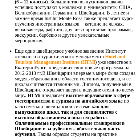
(6 – 12 классы)
. Большинство выпускников школы
успешно поступают в колледжи и университеты США,
Великобритании, Германии и Швейцарии. В летнее и
зимнее время Institut Monte Rosa также предлагает курсы
изучения иностранных языков + катание на лыжах,
верховая езда, рафтинг, другие спортивные программы,
экскурсии, барбекю и другие увлекательные
мероприятия.
Еще одно швейцарское учебное заведение Институт
отельного и туристического менеджмента
Hotel
and
Tourism
Management
Institute
(
HTMi
)
уже известное в
Екатеринбурге, представит свои новые программы на
2012-2013 гг.В Швейцарии впервые в мире была создана
модель образования в области гостиничного дела, и ее
школы считаются эталонными. Диплом, полученный в
Швейцарии, открывает двери в ведущие отели по всему
миру.
HTMi
предлагает
высшее образование в сфере
гостеприимства и туризма на английском языке
по
классической швейцарской системе
как для
выпускников школ, так и для специалистов с
высшим образованием и опытом работы
.
Оплачиваемые профессиональные стажировки в
Швейцарии и за рубежом – обязательная часть
обучения
. Таким образом студенты на практике