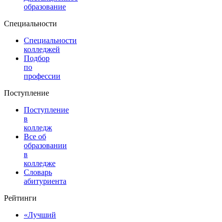
образование
Специальности
Специальности
колледжей
Подбор
по
профессии
Поступление
Поступление
в
колледж
Все об
образовании
в
колледже
Словарь
абитуриента
Рейтинги
«Лучший