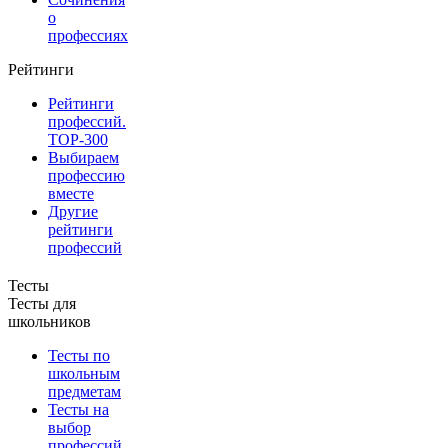
о
профессиях
Рейтинги
Рейтинги
профессий.
TOP-300
Выбираем
профессию
вместе
Другие
рейтинги
профессий
Тесты
Тесты для
школьников
Тесты по
школьным
предметам
Тесты на
выбор
профессий