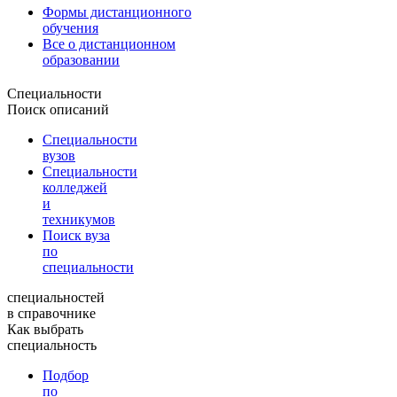
Формы дистанционного
обучения
Все о дистанционном
образовании
Специальности
Поиск описаний
Специальности
вузов
Специальности
колледжей
и
техникумов
Поиск вуза
по
специальности
специальностей
в справочнике
Как выбрать
специальность
Подбор
по