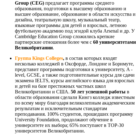
Group
(
CEG
)
предлагает программы среднего
образования, подготовки к высшему образованию и
высшее образование, образование в области искусства и
дизайна, театральную школу, музыкальный театр,
языковые программы для детей и взрослых, летнюю
футбольную академию под эгидой клуба Arsenal и др. У
Cambridge Education Group сложились крепкие
партнерские отношения более чем с
60 университетами
Великобритании
.
Группа
Kings
Colleges
,
в состав которых входят
несколько колледжей в Оксфорде, Лондоне и Борнмуте,
представит программы подготовки к университету, A -
level, GCSE, а также подготовительные курсы для сдачи
экзамена IELTS, курсы английского языка для взрослых
и детей на базе престижных частных школ
Великобритании и США.
50 лет успешной работы
в
области образования сделали Кингз колледж известным
по всему миру благодаря великолепным академическим
результатам и исключительным стандартам
преподавания. 100% студентов, прошедших программу
University Foundation, продолжают обучение в
университете их выбора; 65% поступают в ТОР-30
университетов Великобритании.