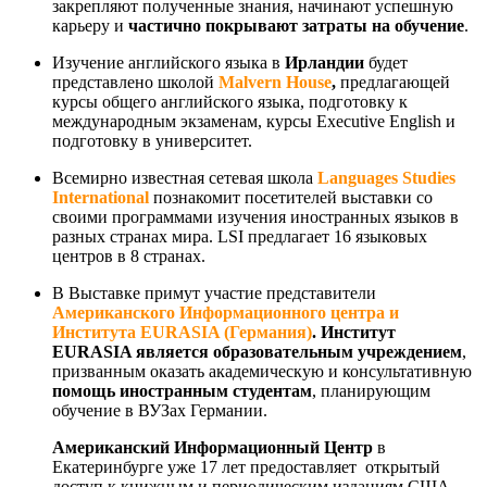
закрепляют полученные знания, начинают успешную
карьеру и
частично покрывают затраты на обучение
.
Изучение английского языка в
Ирландии
будет
представлено школой
Malvern
House
,
предлагающей
курсы общего английского языка, подготовку к
международным экзаменам, курсы Executive English и
подготовку в университет.
Всемирно известная сетевая школа
Languages
Studies
International
познакомит посетителей выставки со
своими программами изучения иностранных языков в
разных странах мира. LSI предлагает 16 языковых
центров в 8 странах.
В Выставке примут участие представители
Американского Информационного центра
и
Института EURASIA (Германия)
. Институт
EURASIA
является
образовательным учреждением
,
призванным оказать академическую и консультативную
помощь иностранным студентам
, планирующим
обучение в ВУЗах Германии.
Американский Информационный Центр
в
Екатеринбурге уже 17 лет предоставляет открытый
доступ к книжным и периодическим изданиям США,