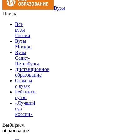
Вузы
Поиск
Все
вузы
России
Вузы
Москвы
Вузы
Санкт-
Петербурга
Дистанционное
образование
Отзывы
о вузах
Рейтинги
вузов
«Лучший
вуз
России»
Выбираем
образование