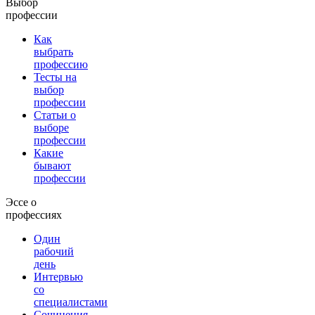
Выбор
профессии
Как
выбрать
профессию
Тесты на
выбор
профессии
Статьи о
выборе
профессии
Какие
бывают
профессии
Эссе о
профессиях
Один
рабочий
день
Интервью
со
специалистами
Сочинения