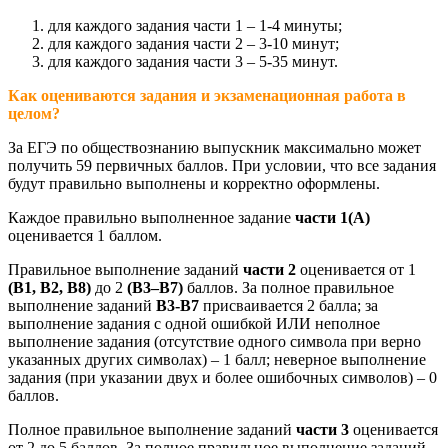
для каждого задания части 1 – 1-4 минуты;
для каждого задания части 2 – 3-10 минут;
для каждого задания части 3 – 5-35 минут.
Как оцениваются задания и экзаменационная работа в
целом?
За ЕГЭ по обществознанию выпускник максимально может
получить 59 первичных баллов. При условии, что все задания
будут правильно выполнены и корректно оформлены.
Каждое правильно выполненное задание
части 1(А)
оценивается 1 баллом.
Правильное выполнение заданий
части 2
оценивается от 1
(В1, В2, В8)
до 2
(В3–В7)
баллов. За полное правильное
выполнение заданий
В3-В7
присваивается 2 балла; за
выполнение задания с одной ошибкой ИЛИ неполное
выполнение задания (отсутствие одного символа при верно
указанных других символах) – 1 балл; неверное выполнение
задания (при указании двух и более ошибочных символов) – 0
баллов.
Полное правильное выполнение заданий
части 3
оценивается
от 2 до 5 баллов. За полное правильное выполнение заданий