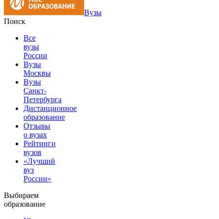
Вузы
Поиск
Все
вузы
России
Вузы
Москвы
Вузы
Санкт-
Петербурга
Дистанционное
образование
Отзывы
о вузах
Рейтинги
вузов
«Лучший
вуз
России»
Выбираем
образование