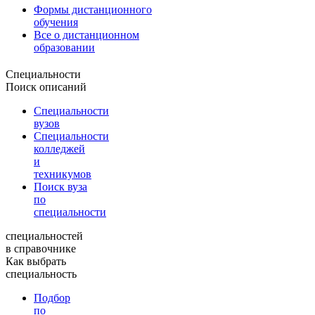
Формы дистанционного
обучения
Все о дистанционном
образовании
Специальности
Поиск описаний
Специальности
вузов
Специальности
колледжей
и
техникумов
Поиск вуза
по
специальности
специальностей
в справочнике
Как выбрать
специальность
Подбор
по