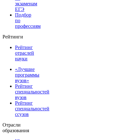
экзаменам
ЕГЭ
Подбор
по
профессиям
Рейтинги
Рейтинг
отраслей
науки
«Лучшие
программы
вузов»
Рейтинг
специальностей
вузов
Рейтинг
специальностей
ссузов
Отрасли
образования