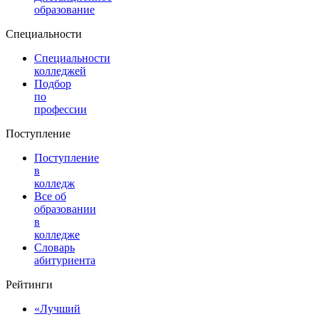
образование
Специальности
Специальности
колледжей
Подбор
по
профессии
Поступление
Поступление
в
колледж
Все об
образовании
в
колледже
Словарь
абитуриента
Рейтинги
«Лучший