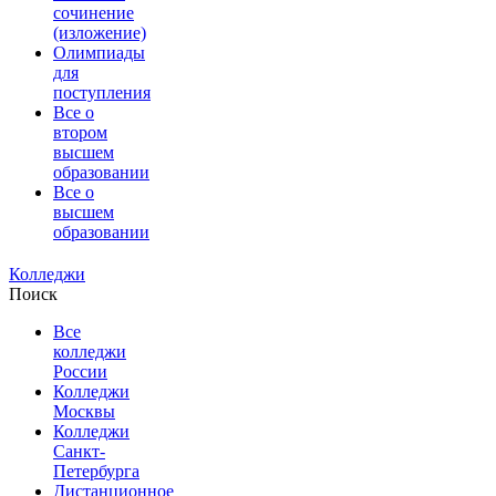
сочинение
(изложение)
Олимпиады
для
поступления
Все о
втором
высшем
образовании
Все о
высшем
образовании
Колледжи
Поиск
Все
колледжи
России
Колледжи
Москвы
Колледжи
Санкт-
Петербурга
Дистанционное