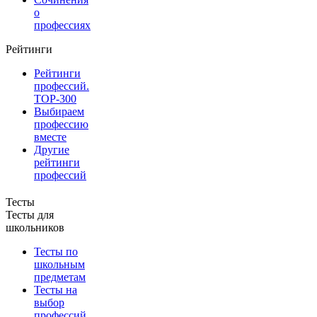
о
профессиях
Рейтинги
Рейтинги
профессий.
TOP-300
Выбираем
профессию
вместе
Другие
рейтинги
профессий
Тесты
Тесты для
школьников
Тесты по
школьным
предметам
Тесты на
выбор
профессий