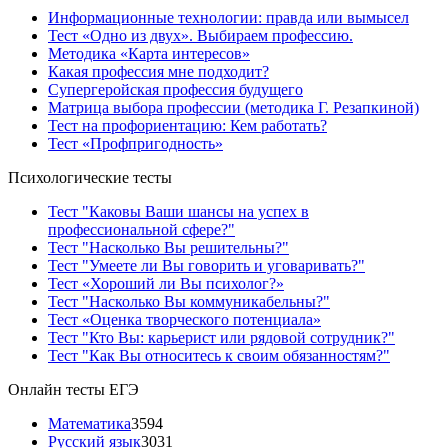
Информационные технологии: правда или вымысел
Тест «Одно из двух». Выбираем профессию.
Методика «Карта интересов»
Какая профессия мне подходит?
Супергеройская профессия будущего
Матрица выбора профессии (методика Г. Резапкиной)
Тест на профориентацию: Кем работать?
Тест «Профпригодность»
Психологические тесты
Тест "Каковы Ваши шансы на успех в
профессиональной сфере?"
Тест "Насколько Вы решительны?"
Тест "Умеете ли Вы говорить и уговаривать?"
Тест «Хороший ли Вы психолог?»
Тест "Насколько Вы коммуникабельны?"
Тест «Оценка творческого потенциала»
Тест "Кто Вы: карьерист или рядовой сотрудник?"
Тест "Как Вы относитесь к своим обязанностям?"
Онлайн тесты ЕГЭ
Математика
3594
Русский язык
3031