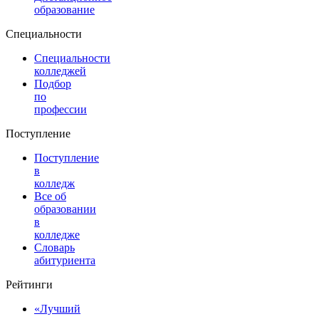
образование
Специальности
Специальности
колледжей
Подбор
по
профессии
Поступление
Поступление
в
колледж
Все об
образовании
в
колледже
Словарь
абитуриента
Рейтинги
«Лучший