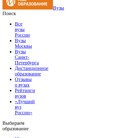
Вузы
Поиск
Все
вузы
России
Вузы
Москвы
Вузы
Санкт-
Петербурга
Дистанционное
образование
Отзывы
о вузах
Рейтинги
вузов
«Лучший
вуз
России»
Выбираем
образование