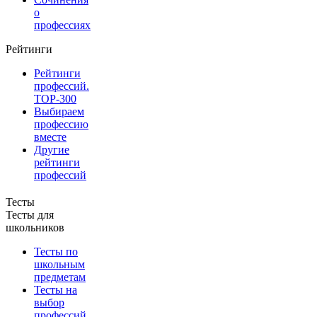
о
профессиях
Рейтинги
Рейтинги
профессий.
TOP-300
Выбираем
профессию
вместе
Другие
рейтинги
профессий
Тесты
Тесты для
школьников
Тесты по
школьным
предметам
Тесты на
выбор
профессий