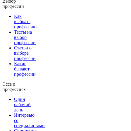
Выбор
профессии
Как
выбрать
профессию
Тесты на
выбор
профессии
Статьи о
выборе
профессии
Какие
бывают
профессии
Эссе о
профессиях
Один
рабочий
день
Интервью
со
специалистами
Сочинения