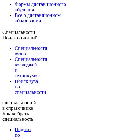
Формы дистанционного
обучения
Все о дистанционном
образовании
Специальности
Поиск описаний
Специальности
вузов
Специальности
колледжей
и
техникумов
Поиск вуза
по
специальности
специальностей
в справочнике
Как выбрать
специальность
Подбор
по