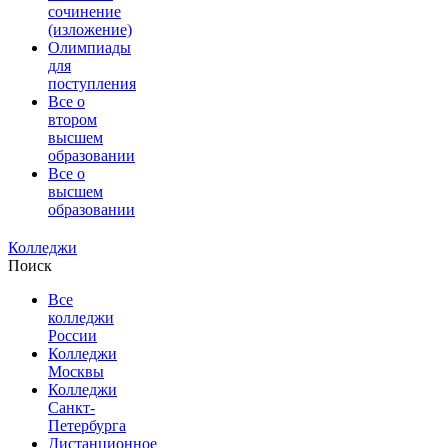
сочинение
(изложение)
Олимпиады
для
поступления
Все о
втором
высшем
образовании
Все о
высшем
образовании
Колледжи
Поиск
Все
колледжи
России
Колледжи
Москвы
Колледжи
Санкт-
Петербурга
Дистанционное