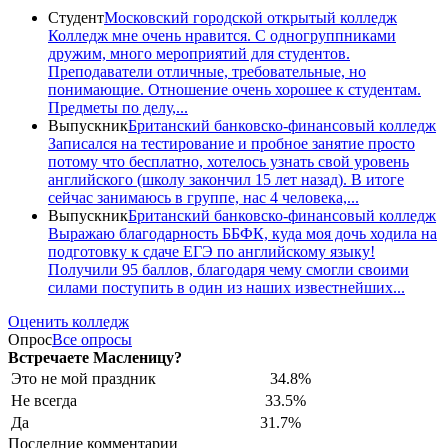
Студент
Московский городской открытый колледж
Колледж мне очень нравится. С одногруппниками
дружим, много мероприятий для студентов.
Преподаватели отличные, требовательные, но
понимающие. Отношение очень хорошее к студентам.
Предметы по делу,...
Выпускник
Британский банковско-финансовый колледж
Записался на тестирование и пробное занятие просто
потому что бесплатно, хотелось узнать свой уровень
английского (школу закончил 15 лет назад). В итоге
сейчас занимаюсь в группе, нас 4 человека,...
Выпускник
Британский банковско-финансовый колледж
Выражаю благодарность ББФК, куда моя дочь ходила на
подготовку к сдаче ЕГЭ по английскому языку!
Получили 95 баллов, благодаря чему смогли своими
силами поступить в один из наших известнейших...
Оценить колледж
Опрос
Все опросы
Встречаете Масленицу?
Это не мой праздник
34.8%
Не всегда
33.5%
Да
31.7%
Последние комментарии