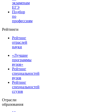
экзаменам
ЕГЭ
Подбор
по
профессиям
Рейтинги
Рейтинг
отраслей
науки
«Лучшие
программы
вузов»
Рейтинг
специальностей
вузов
Рейтинг
специальностей
ссузов
Отрасли
образования