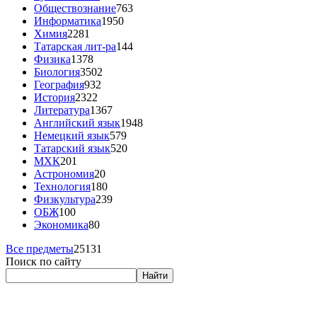
Обществознание
763
Информатика
1950
Химия
2281
Татарская лит-ра
144
Физика
1378
Биология
3502
География
932
История
2322
Литература
1367
Английский язык
1948
Немецкий язык
579
Татарский язык
520
МХК
201
Астрономия
20
Технология
180
Физкультура
239
ОБЖ
100
Экономика
80
Все предметы
25131
Поиск по сайту
Найти