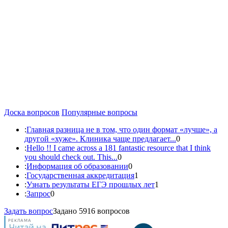
Доска вопросов
Популярные вопросы
:
Главная разница не в том, что один формат «лучше», а
другой «хуже». Клиника чаще предлагает...
0
:
Hello !! I came across a 181 fantastic resource that I think
you should check out. This...
0
:
Информация об образовании
0
:
Государственная аккредитация
1
:
Узнать результаты ЕГЭ прошлых лет
1
:
Запрос
0
Задать вопрос
Задано 5916 вопросов
РЕКЛАМА