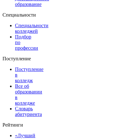
образование
Специальности
Специальности
колледжей
Подбор
по
профессии
Поступление
Поступление
в
колледж
Все об
образовании
в
колледже
Словарь
абитуриента
Рейтинги
«Лучший