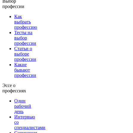
Выбор
профессии
Как
выбрать
профессию
Тесты на
выбор
профессии
Статьи о
выборе
профессии
Какие
бывают
профессии
Эссе о
профессиях
Один
рабочий
день
Интервью
со
специалистами
Сочинения