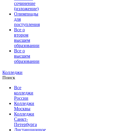
сочинение
(изложение)
Олимпиады
для
поступления
Все о
втором
высшем
образовании
Все о
высшем
образовании
Колледжи
Поиск
Все
колледжи
России
Колледжи
Москвы
Колледжи
Санкт-
Петербурга
Дистанционное