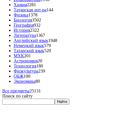
Химия
2281
Татарская лит-ра
144
Физика
1378
Биология
3502
География
932
История
2322
Литература
1367
Английский язык
1948
Немецкий язык
579
Татарский язык
520
МХК
201
Астрономия
20
Технология
180
Физкультура
239
ОБЖ
100
Экономика
80
Все предметы
25131
Поиск по сайту
Найти