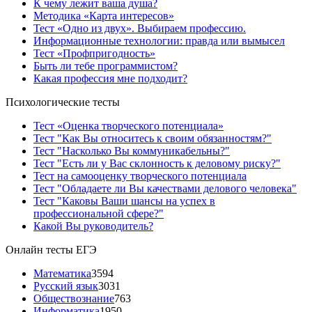
К чему лежит ваша душа?
Методика «Карта интересов»
Тест «Одно из двух». Выбираем профессию.
Информационные технологии: правда или вымысел
Тест «Профпригодность»
Быть ли тебе программистом?
Какая профессия мне подходит?
Психологические тесты
Тест «Оценка творческого потенциала»
Тест "Как Вы относитесь к своим обязанностям?"
Тест "Насколько Вы коммуникабельны?"
Тест "Есть ли у Вас склонность к деловому риску?"
Тест на самооценку творческого потенциала
Тест "Обладаете ли Вы качествами делового человека"
Тест "Каковы Ваши шансы на успех в
профессиональной сфере?"
Какой Вы руководитель?
Онлайн тесты ЕГЭ
Математика
3594
Русский язык
3031
Обществознание
763
Информатика
1950