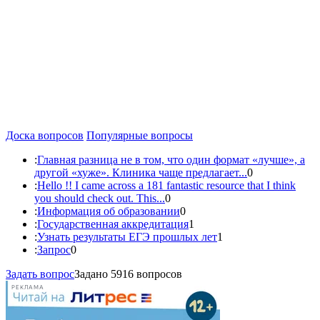
Доска вопросов
Популярные вопросы
:
Главная разница не в том, что один формат «лучше», а
другой «хуже». Клиника чаще предлагает...
0
:
Hello !! I came across a 181 fantastic resource that I think
you should check out. This...
0
:
Информация об образовании
0
:
Государственная аккредитация
1
:
Узнать результаты ЕГЭ прошлых лет
1
:
Запрос
0
Задать вопрос
Задано 5916 вопросов
РЕКЛАМА