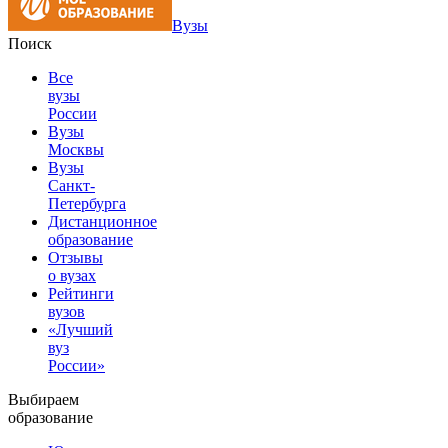
Вузы
Поиск
Все
вузы
России
Вузы
Москвы
Вузы
Санкт-
Петербурга
Дистанционное
образование
Отзывы
о вузах
Рейтинги
вузов
«Лучший
вуз
России»
Выбираем
образование