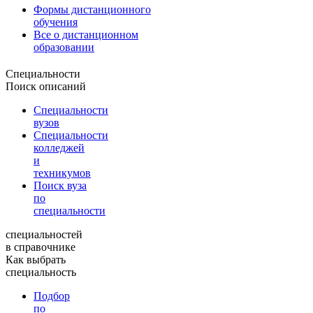
Формы дистанционного
обучения
Все о дистанционном
образовании
Специальности
Поиск описаний
Специальности
вузов
Специальности
колледжей
и
техникумов
Поиск вуза
по
специальности
специальностей
в справочнике
Как выбрать
специальность
Подбор
по