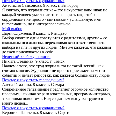
Почему я хочу стать журналистом?
Анастасия Самсонова, 9 класс, г. Белгород
Я считаю, что журналистика – это искусство: как-никак не
каждый человек умеет писать и говорить так, чтобы
окружающие не просто «впитывали» услышанную ими
информацию, но и интересовались ею.
Мой выбор
Дарья Служаева, 8 класс, г. Ртищево
Выбор сложен: одни советуются с родителями, другие – со
школьным психологом, переваливая всю ответственность
выбора на плечи других людей. Мне же кажется, что каждый
должен прислушаться к себе.
Нелегкий хлеб журналиста
Никита Стельмах, 9 класс, г. Томск
Начнем с того, что труд журналиста не такой легкий, как
считаю многие. Журналист не просто приезжает на место
событий и делает репортаж, как кажется большинству людей.
Почему я хочу стать телеведущим?
Алена Гамазина, 8 класс, г. Самара
Современное телевидение предлагает огромное количество
программ, начиная от развлекательных, программ-интервью,
заканчивая новостями. Над созданием выпуска трудится
много людей...
Почему я хочу стать журналистом?
Вероника Панченко, 8 класс, г. Саратов