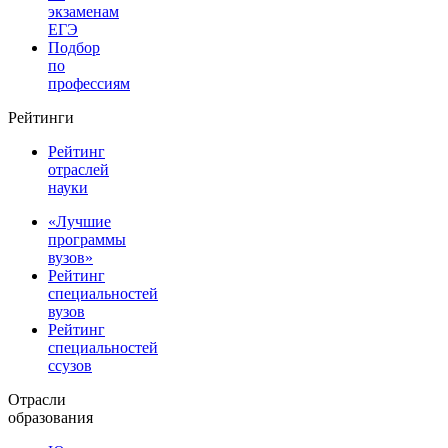
экзаменам
ЕГЭ
Подбор
по
профессиям
Рейтинги
Рейтинг
отраслей
науки
«Лучшие
программы
вузов»
Рейтинг
специальностей
вузов
Рейтинг
специальностей
ссузов
Отрасли
образования