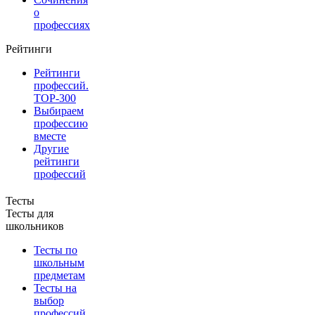
о
профессиях
Рейтинги
Рейтинги
профессий.
TOP-300
Выбираем
профессию
вместе
Другие
рейтинги
профессий
Тесты
Тесты для
школьников
Тесты по
школьным
предметам
Тесты на
выбор
профессий