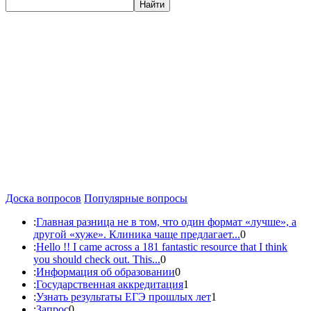
Найти
Доска вопросов
Популярные вопросы
:
Главная разница не в том, что один формат «лучше», а
другой «хуже». Клиника чаще предлагает...
0
:
Hello !! I came across a 181 fantastic resource that I think
you should check out. This...
0
:
Информация об образовании
0
:
Государственная аккредитация
1
:
Узнать результаты ЕГЭ прошлых лет
1
:
Запрос
0