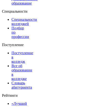
образование
Специальности
Специальности
колледжей
Подбор
по
профессии
Поступление
Поступление
в
колледж
Все об
образовании
в
колледже
Словарь
абитуриента
Рейтинги
«Лучший