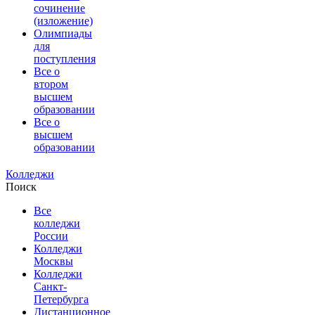
сочинение
(изложение)
Олимпиады
для
поступления
Все о
втором
высшем
образовании
Все о
высшем
образовании
Колледжи
Поиск
Все
колледжи
России
Колледжи
Москвы
Колледжи
Санкт-
Петербурга
Дистанционное