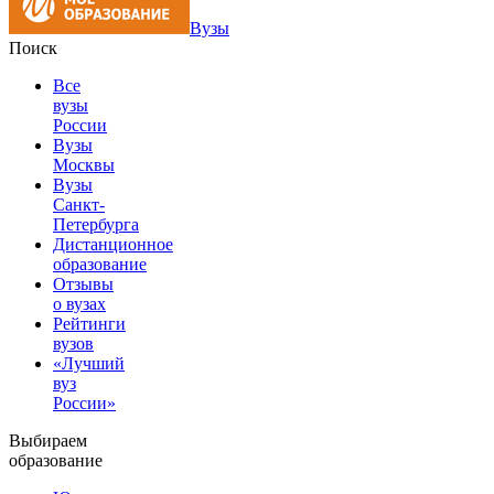
Вузы
Поиск
Все
вузы
России
Вузы
Москвы
Вузы
Санкт-
Петербурга
Дистанционное
образование
Отзывы
о вузах
Рейтинги
вузов
«Лучший
вуз
России»
Выбираем
образование