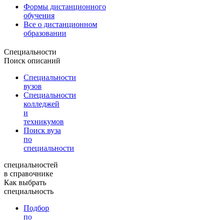
Формы дистанционного
обучения
Все о дистанционном
образовании
Специальности
Поиск описаний
Специальности
вузов
Специальности
колледжей
и
техникумов
Поиск вуза
по
специальности
специальностей
в справочнике
Как выбрать
специальность
Подбор
по