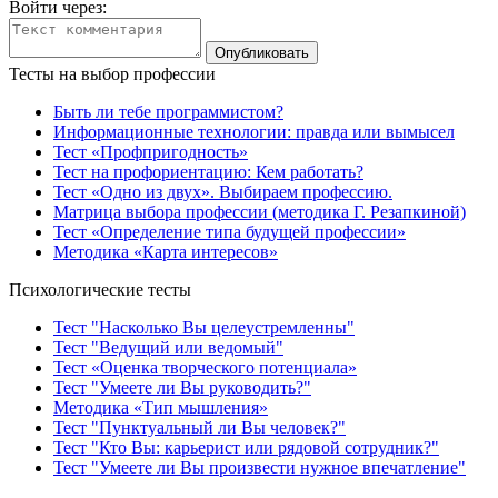
Войти через:
Тесты на выбор профессии
Быть ли тебе программистом?
Информационные технологии: правда или вымысел
Тест «Профпригодность»
Тест на профориентацию: Кем работать?
Тест «Одно из двух». Выбираем профессию.
Матрица выбора профессии (методика Г. Резапкиной)
Тест «Определение типа будущей профессии»
Методика «Карта интересов»
Психологические тесты
Тест "Насколько Вы целеустремленны"
Тест "Ведущий или ведомый"
Тест «Оценка творческого потенциала»
Тест "Умеете ли Вы руководить?"
Методика «Тип мышления»
Тест "Пунктуальный ли Вы человек?"
Тест "Кто Вы: карьерист или рядовой сотрудник?"
Тест "Умеете ли Вы произвести нужное впечатление"