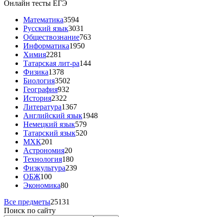
Онлайн тесты ЕГЭ
Математика
3594
Русский язык
3031
Обществознание
763
Информатика
1950
Химия
2281
Татарская лит-ра
144
Физика
1378
Биология
3502
География
932
История
2322
Литература
1367
Английский язык
1948
Немецкий язык
579
Татарский язык
520
МХК
201
Астрономия
20
Технология
180
Физкультура
239
ОБЖ
100
Экономика
80
Все предметы
25131
Поиск по сайту