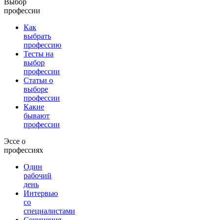
Выбор
профессии
Как
выбрать
профессию
Тесты на
выбор
профессии
Статьи о
выборе
профессии
Какие
бывают
профессии
Эссе о
профессиях
Один
рабочий
день
Интервью
со
специалистами
Сочинения