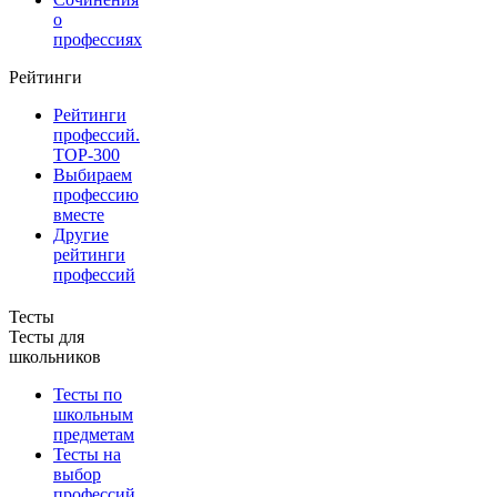
о
профессиях
Рейтинги
Рейтинги
профессий.
TOP-300
Выбираем
профессию
вместе
Другие
рейтинги
профессий
Тесты
Тесты для
школьников
Тесты по
школьным
предметам
Тесты на
выбор
профессий