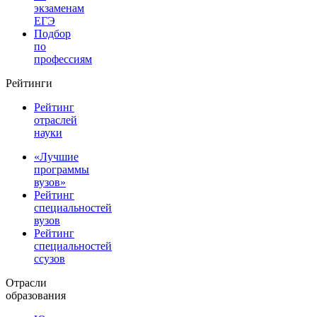
экзаменам
ЕГЭ
Подбор
по
профессиям
Рейтинги
Рейтинг
отраслей
науки
«Лучшие
программы
вузов»
Рейтинг
специальностей
вузов
Рейтинг
специальностей
ссузов
Отрасли
образования