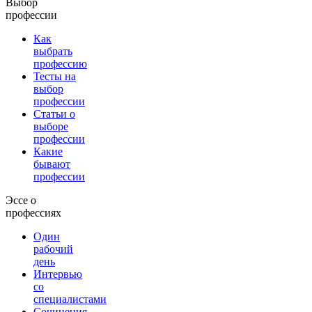
Выбор
профессии
Как
выбрать
профессию
Тесты на
выбор
профессии
Статьи о
выборе
профессии
Какие
бывают
профессии
Эссе о
профессиях
Один
рабочий
день
Интервью
со
специалистами
Сочинения