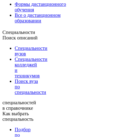
Формы дистанционного
обучения
Все о дистанционном
образовании
Специальности
Поиск описаний
Специальности
вузов
Специальности
колледжей
и
техникумов
Поиск вуза
по
специальности
специальностей
в справочнике
Как выбрать
специальность
Подбор
по