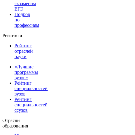
экзаменам
ЕГЭ
Подбор
по
профессиям
Рейтинги
Рейтинг
отраслей
науки
«Лучшие
программы
вузов»
Рейтинг
специальностей
вузов
Рейтинг
специальностей
ссузов
Отрасли
образования