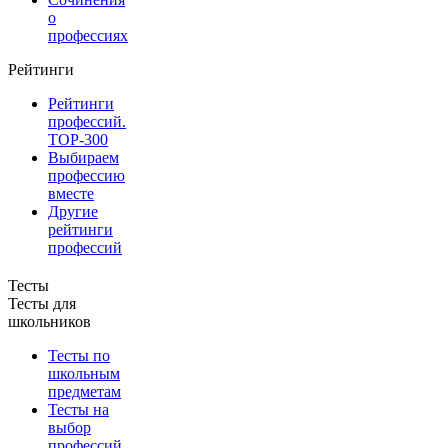
о
профессиях
Рейтинги
Рейтинги
профессий.
TOP-300
Выбираем
профессию
вместе
Другие
рейтинги
профессий
Тесты
Тесты для
школьников
Тесты по
школьным
предметам
Тесты на
выбор
профессий