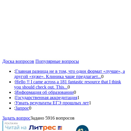
Доска вопросов
Популярные вопросы
:
Главная разница не в том, что один формат «лучше», а
другой «хуже». Клиника чаще предлагает...
0
:
Hello !! I came across a 181 fantastic resource that I think
you should check out. This...
0
:
Информация об образовании
0
:
Государственная аккредитация
1
:
Узнать результаты ЕГЭ прошлых лет
1
:
Запрос
0
Задать вопрос
Задано 5916 вопросов
РЕКЛАМА