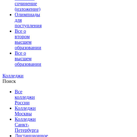
сочинение
(изложение)
Олимпиады
для
поступления
Все о
втором
высшем
образовании
Все о
высшем
образовании
Колледжи
Поиск
Все
колледжи
России
Колледжи
Москвы
Колледжи
Санкт-
Петербурга
Дистанционное