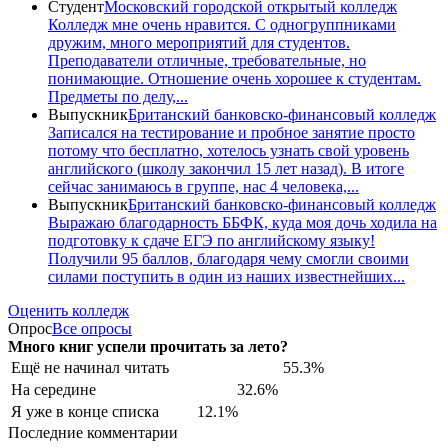
Студент
Московский городской открытый колледж
Колледж мне очень нравится. С одногруппниками
дружим, много мероприятий для студентов.
Преподаватели отличные, требовательные, но
понимающие. Отношение очень хорошее к студентам.
Предметы по делу,...
Выпускник
Британский банковско-финансовый колледж
Записался на тестирование и пробное занятие просто
потому что бесплатно, хотелось узнать свой уровень
английского (школу закончил 15 лет назад). В итоге
сейчас занимаюсь в группе, нас 4 человека,...
Выпускник
Британский банковско-финансовый колледж
Выражаю благодарность ББФК, куда моя дочь ходила на
подготовку к сдаче ЕГЭ по английскому языку!
Получили 95 баллов, благодаря чему смогли своими
силами поступить в один из наших известнейших...
Оценить колледж
Опрос
Все опросы
Много книг успели прочитать за лето?
Ещё не начинал читать
55.3%
На середине
32.6%
Я уже в конце списка
12.1%
Последние комментарии