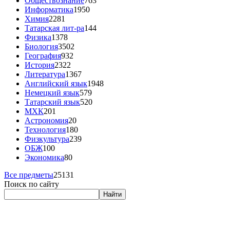
Обществознание
763
Информатика
1950
Химия
2281
Татарская лит-ра
144
Физика
1378
Биология
3502
География
932
История
2322
Литература
1367
Английский язык
1948
Немецкий язык
579
Татарский язык
520
МХК
201
Астрономия
20
Технология
180
Физкультура
239
ОБЖ
100
Экономика
80
Все предметы
25131
Поиск по сайту
Найти