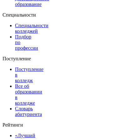
образование
Специальности
Специальности
колледжей
Подбор
по
профессии
Поступление
Поступление
в
колледж
Все об
образовании
в
колледже
Словарь
абитуриента
Рейтинги
«Лучший