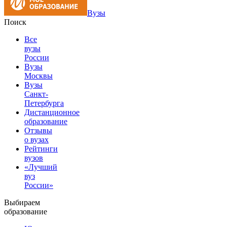
Вузы
Поиск
Все
вузы
России
Вузы
Москвы
Вузы
Санкт-
Петербурга
Дистанционное
образование
Отзывы
о вузах
Рейтинги
вузов
«Лучший
вуз
России»
Выбираем
образование