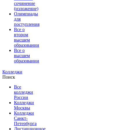
сочинение
(изложение)
Олимпиады
для
поступления
Все о
втором
высшем
образовании
Все о
высшем
образовании
Колледжи
Поиск
Все
колледжи
России
Колледжи
Москвы
Колледжи
Санкт-
Петербурга
Дистанционное