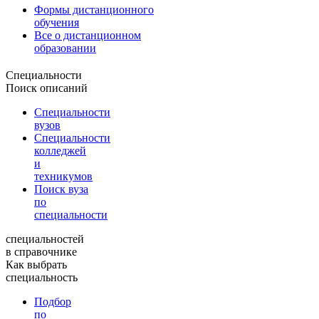
Формы дистанционного
обучения
Все о дистанционном
образовании
Специальности
Поиск описаний
Специальности
вузов
Специальности
колледжей
и
техникумов
Поиск вуза
по
специальности
специальностей
в справочнике
Как выбрать
специальность
Подбор
по