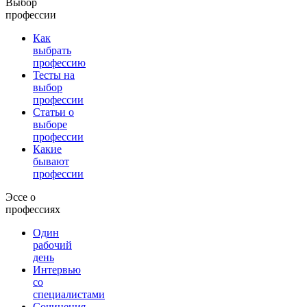
Выбор
профессии
Как
выбрать
профессию
Тесты на
выбор
профессии
Статьи о
выборе
профессии
Какие
бывают
профессии
Эссе о
профессиях
Один
рабочий
день
Интервью
со
специалистами
Сочинения