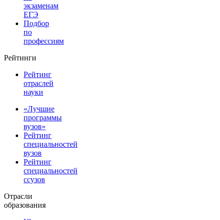
экзаменам
ЕГЭ
Подбор
по
профессиям
Рейтинги
Рейтинг
отраслей
науки
«Лучшие
программы
вузов»
Рейтинг
специальностей
вузов
Рейтинг
специальностей
ссузов
Отрасли
образования