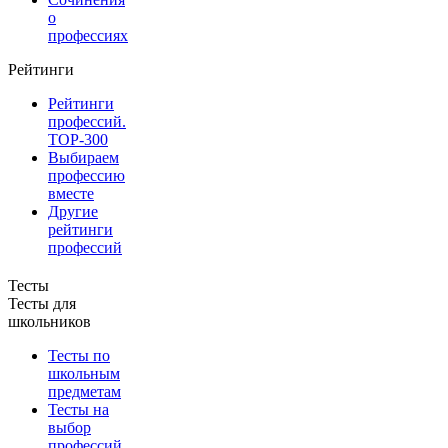
о
профессиях
Рейтинги
Рейтинги
профессий.
TOP-300
Выбираем
профессию
вместе
Другие
рейтинги
профессий
Тесты
Тесты для
школьников
Тесты по
школьным
предметам
Тесты на
выбор
профессий