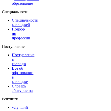
образование
Специальности
Специальности
колледжей
Подбор
по
профессии
Поступление
Поступление
в
колледж
Все об
образовании
в
колледже
Словарь
абитуриента
Рейтинги
«Лучший