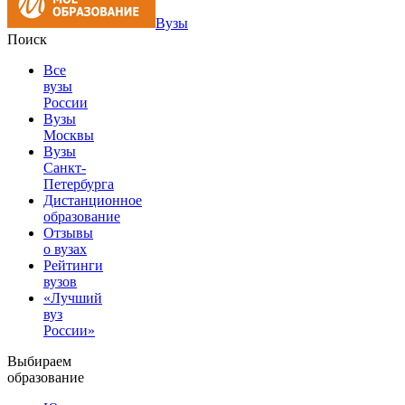
Вузы
Поиск
Все
вузы
России
Вузы
Москвы
Вузы
Санкт-
Петербурга
Дистанционное
образование
Отзывы
о вузах
Рейтинги
вузов
«Лучший
вуз
России»
Выбираем
образование