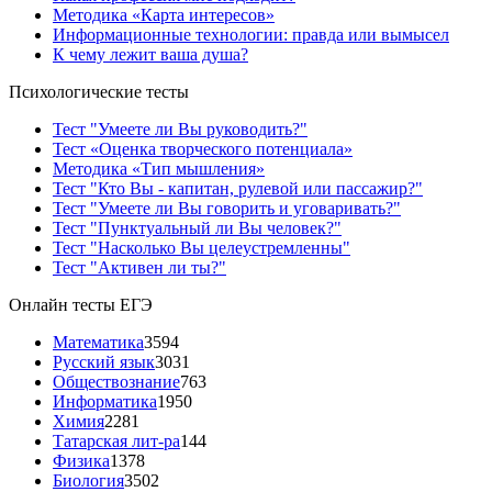
Методика «Карта интересов»
Информационные технологии: правда или вымысел
К чему лежит ваша душа?
Психологические тесты
Тест "Умеете ли Вы руководить?"
Тест «Оценка творческого потенциала»
Методика «Тип мышления»
Тест "Кто Вы - капитан, рулевой или пассажир?"
Тест "Умеете ли Вы говорить и уговаривать?"
Тест "Пунктуальный ли Вы человек?"
Тест "Насколько Вы целеустремленны"
Тест "Активен ли ты?"
Онлайн тесты ЕГЭ
Математика
3594
Русский язык
3031
Обществознание
763
Информатика
1950
Химия
2281
Татарская лит-ра
144
Физика
1378
Биология
3502