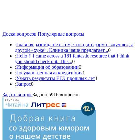
Доска вопросов
Популярные вопросы
:
Главная разница не в том, что один формат «лучше», а
другой «хуже». Клиника чаще предлагает...
0
:
Hello !! I came across a 181 fantastic resource that I think
you should check out. This...
0
:
Информация об образовании
0
:
Государственная аккредитация
1
:
Узнать результаты ЕГЭ прошлых лет
1
:
Запрос
0
Задать вопрос
Задано 5916 вопросов
РЕКЛАМА