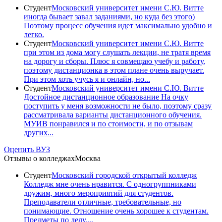
Студент
Московский университет имени С.Ю. Витте
иногда бывает завал заданиями, но куда без этого)
Поэтому процесс обучения идет максимально удобно и
легко.
Студент
Московский университет имени С.Ю. Витте
при этом из дома могу слушать лекции, не тратя время
на дорогу и сборы. Плюс я совмещаю учебу и работу,
поэтому дистанционка в этом плане очень выручает.
При этом хоть учусь я и онлайн, но...
Студент
Московский университет имени С.Ю. Витте
Достойное дистанционное образование На очку
поступить у меня возможности не было, поэтому сразу
рассматривала варианты дистанционного обучения.
МУИВ понравился и по стоимости, и по отзывам
других...
Оценить ВУЗ
Отзывы о колледжах
Москва
Студент
Московский городской открытый колледж
Колледж мне очень нравится. С одногруппниками
дружим, много мероприятий для студентов.
Преподаватели отличные, требовательные, но
понимающие. Отношение очень хорошее к студентам.
Предметы по делу,...