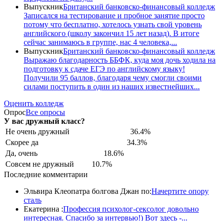
Выпускник
Британский банковско-финансовый колледж
Записался на тестирование и пробное занятие просто
потому что бесплатно, хотелось узнать свой уровень
английского (школу закончил 15 лет назад). В итоге
сейчас занимаюсь в группе, нас 4 человека,...
Выпускник
Британский банковско-финансовый колледж
Выражаю благодарность ББФК, куда моя дочь ходила на
подготовку к сдаче ЕГЭ по английскому языку!
Получили 95 баллов, благодаря чему смогли своими
силами поступить в один из наших известнейших...
Оценить колледж
Опрос
Все опросы
У вас дружный класс?
Не очень дружный
36.4%
Скорее да
34.3%
Да, очень
18.6%
Совсем не дружный
10.7%
Последние комментарии
Эльвира Клеопатра болгова Джан по:
Начертите опору
сталь
Екатерина :
Профессия психолог-сексолог довольно
интересная. Спасибо за интервью!) Вот здесь -...