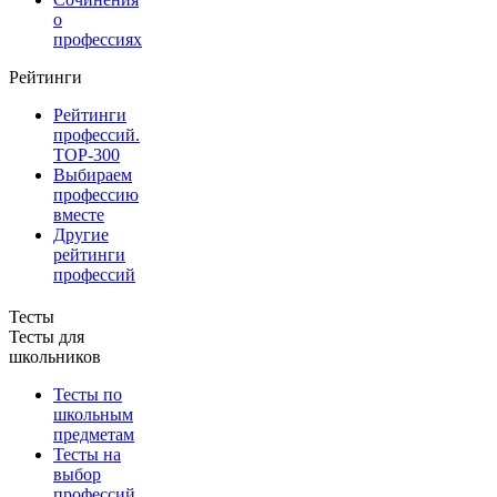
о
профессиях
Рейтинги
Рейтинги
профессий.
TOP-300
Выбираем
профессию
вместе
Другие
рейтинги
профессий
Тесты
Тесты для
школьников
Тесты по
школьным
предметам
Тесты на
выбор
профессий