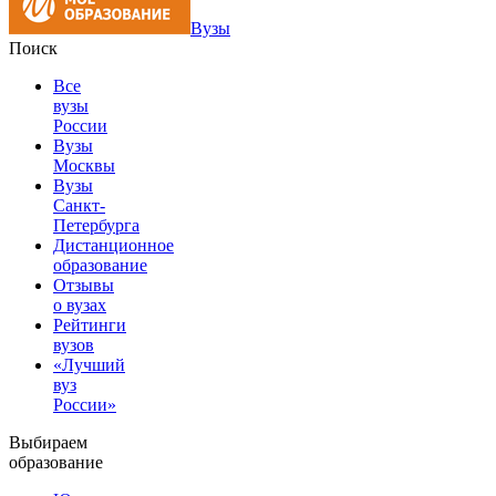
Вузы
Поиск
Все
вузы
России
Вузы
Москвы
Вузы
Санкт-
Петербурга
Дистанционное
образование
Отзывы
о вузах
Рейтинги
вузов
«Лучший
вуз
России»
Выбираем
образование