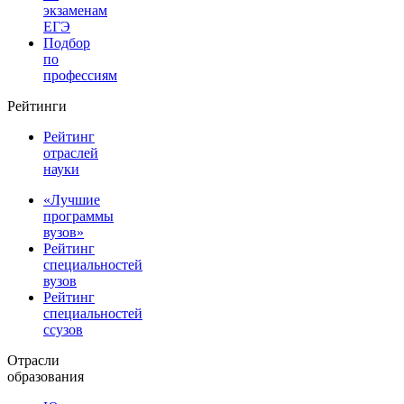
экзаменам
ЕГЭ
Подбор
по
профессиям
Рейтинги
Рейтинг
отраслей
науки
«Лучшие
программы
вузов»
Рейтинг
специальностей
вузов
Рейтинг
специальностей
ссузов
Отрасли
образования