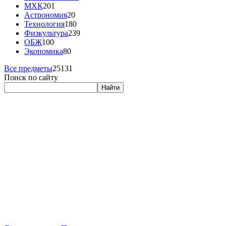
МХК
201
Астрономия
20
Технология
180
Физкультура
239
ОБЖ
100
Экономика
80
Все предметы
25131
Поиск по сайту
Найти