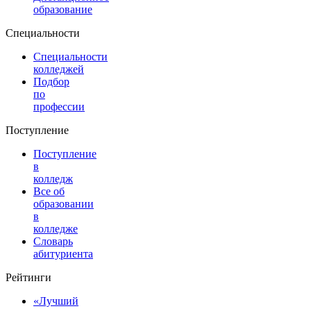
образование
Специальности
Специальности
колледжей
Подбор
по
профессии
Поступление
Поступление
в
колледж
Все об
образовании
в
колледже
Словарь
абитуриента
Рейтинги
«Лучший