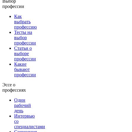
Выбор
профессии
Как
выбрать
профессию
Тесты на
выбор
профессии
Статьи о
выборе
профессии
Какие
бывают
профессии
Эссе о
профессиях
Один
рабочий
день
Интервью
со
специалистами
Сочинения