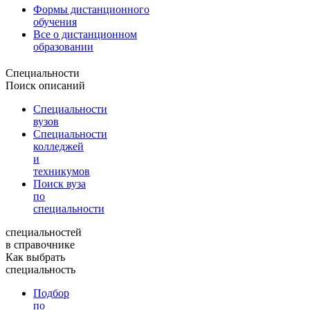
Формы дистанционного
обучения
Все о дистанционном
образовании
Специальности
Поиск описаний
Специальности
вузов
Специальности
колледжей
и
техникумов
Поиск вуза
по
специальности
специальностей
в справочнике
Как выбрать
специальность
Подбор
по