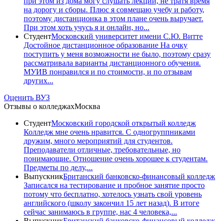
при этом из дома могу слушать лекции, не тратя время
на дорогу и сборы. Плюс я совмещаю учебу и работу,
поэтому дистанционка в этом плане очень выручает.
При этом хоть учусь я и онлайн, но...
Студент
Московский университет имени С.Ю. Витте
Достойное дистанционное образование На очку
поступить у меня возможности не было, поэтому сразу
рассматривала варианты дистанционного обучения.
МУИВ понравился и по стоимости, и по отзывам
других...
Оценить ВУЗ
Отзывы о колледжах
Москва
Студент
Московский городской открытый колледж
Колледж мне очень нравится. С одногруппниками
дружим, много мероприятий для студентов.
Преподаватели отличные, требовательные, но
понимающие. Отношение очень хорошее к студентам.
Предметы по делу,...
Выпускник
Британский банковско-финансовый колледж
Записался на тестирование и пробное занятие просто
потому что бесплатно, хотелось узнать свой уровень
английского (школу закончил 15 лет назад). В итоге
сейчас занимаюсь в группе, нас 4 человека,...
Выпускник
Британский банковско-финансовый колледж