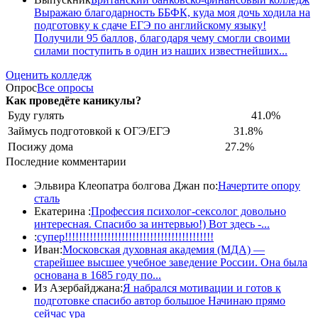
Выражаю благодарность ББФК, куда моя дочь ходила на
подготовку к сдаче ЕГЭ по английскому языку!
Получили 95 баллов, благодаря чему смогли своими
силами поступить в один из наших известнейших...
Оценить колледж
Опрос
Все опросы
Как проведёте каникулы?
Буду гулять
41.0%
Займусь подготовкой к ОГЭ/ЕГЭ
31.8%
Посижу дома
27.2%
Последние комментарии
Эльвира Клеопатра болгова Джан по:
Начертите опору
сталь
Екатерина :
Профессия психолог-сексолог довольно
интересная. Спасибо за интервью!) Вот здесь -...
:
супер!!!!!!!!!!!!!!!!!!!!!!!!!!!!!!!!!!!!!!!!!!
Иван:
Московская духовная академия (МДА) —
старейшее высшее учебное заведение России. Она была
основана в 1685 году по...
Из Азербайджана:
Я набрался мотивации и готов к
подготовке спасибо автор большое Начинаю прямо
сейчас ура