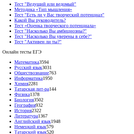
Тест "Ведущий или ведомый"
Методика «Тип мышления»
Тест "Есть ли у Вас творческий потенциал"
Какой Вы руководитель?
Тест «Оценка творческого потенциала»
Тест "Насколько Вы амбициозны?"
Тест "Насколько Вы уверены в себе?"
Тест "Активен ли ты?"
Онлайн тесты ЕГЭ
Математика
3594
Русский язык
3031
Обществознание
763
Информатика
1950
Химия
2281
Татарская лит-ра
144
Физика
1378
Биология
3502
География
932
История
2322
Литература
1367
Английский язык
1948
Немецкий язык
579
Татарский язык
520