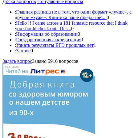
Доска вопросов
Популярные вопросы
:
Главная разница не в том, что один формат «лучше», а
другой «хуже». Клиника чаще предлагает...
0
:
Hello !! I came across a 181 fantastic resource that I think
you should check out. This...
0
:
Информация об образовании
0
:
Государственная аккредитация
1
:
Узнать результаты ЕГЭ прошлых лет
1
:
Запрос
0
Задать вопрос
Задано 5916 вопросов
РЕКЛАМА