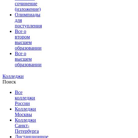
сочинение
(изложение)
Олимпиады
для
поступления
Все о
втором
высшем
образовании
Все о
высшем
образовании
Колледжи
Поиск
Все
колледжи
России
Колледжи
Москвы
Колледжи
Санкт-
Петербурга
Дистанционное