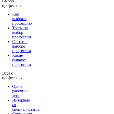
Выбор
профессии
Как
выбрать
профессию
Тесты на
выбор
профессии
Статьи о
выборе
профессии
Какие
бывают
профессии
Эссе о
профессиях
Один
рабочий
день
Интервью
со
специалистами
Сочинения