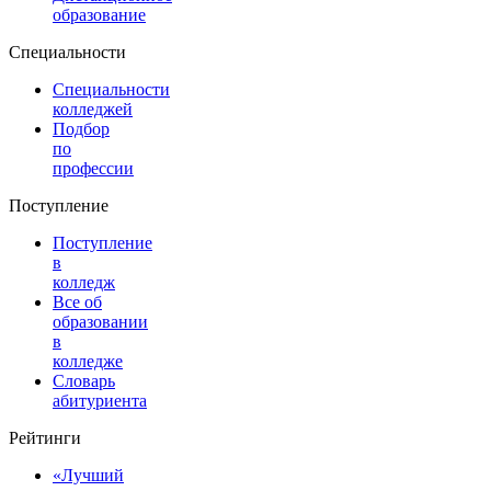
образование
Специальности
Специальности
колледжей
Подбор
по
профессии
Поступление
Поступление
в
колледж
Все об
образовании
в
колледже
Словарь
абитуриента
Рейтинги
«Лучший