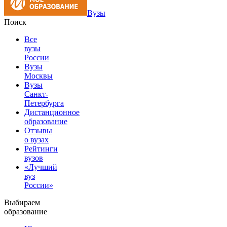
Вузы
Поиск
Все
вузы
России
Вузы
Москвы
Вузы
Санкт-
Петербурга
Дистанционное
образование
Отзывы
о вузах
Рейтинги
вузов
«Лучший
вуз
России»
Выбираем
образование