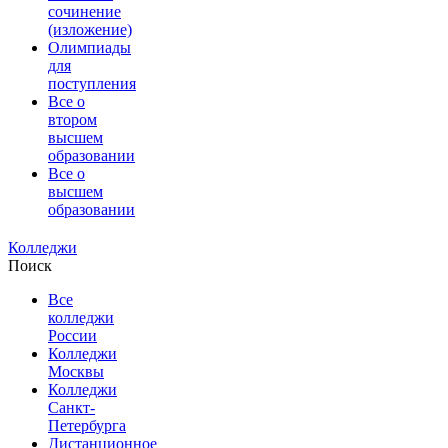
сочинение
(изложение)
Олимпиады
для
поступления
Все о
втором
высшем
образовании
Все о
высшем
образовании
Колледжи
Поиск
Все
колледжи
России
Колледжи
Москвы
Колледжи
Санкт-
Петербурга
Дистанционное