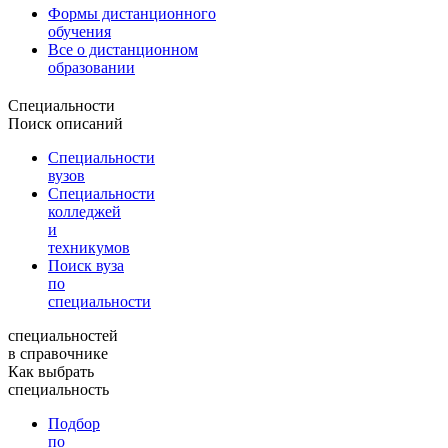
Формы дистанционного
обучения
Все о дистанционном
образовании
Специальности
Поиск описаний
Специальности
вузов
Специальности
колледжей
и
техникумов
Поиск вуза
по
специальности
специальностей
в справочнике
Как выбрать
специальность
Подбор
по