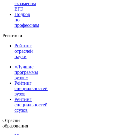
экзаменам
ЕГЭ
Подбор
по
профессиям
Рейтинги
Рейтинг
отраслей
науки
«Лучшие
программы
вузов»
Рейтинг
специальностей
вузов
Рейтинг
специальностей
ссузов
Отрасли
образования