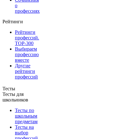
о
профессиях
Рейтинги
Рейтинги
профессий.
TOP-300
Выбираем
профессию
вместе
Другие
рейтинги
профессий
Тесты
Тесты для
школьников
Тесты по
школьным
предметам
Тесты на
выбор
профессий