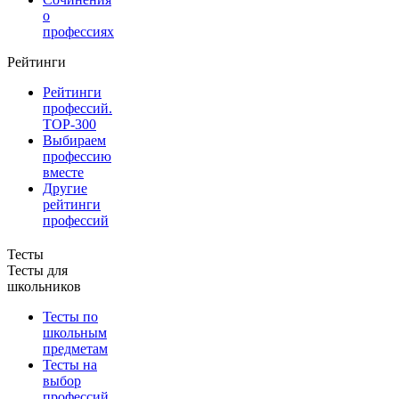
о
профессиях
Рейтинги
Рейтинги
профессий.
TOP-300
Выбираем
профессию
вместе
Другие
рейтинги
профессий
Тесты
Тесты для
школьников
Тесты по
школьным
предметам
Тесты на
выбор
профессий