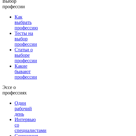
Выбор
профессии
Как
выбрать
профессию
Тесты на
выбор
профессии
Статьи о
выборе
профессии
Какие
бывают
профессии
Эссе о
профессиях
Один
рабочий
день
Интервью
со
специалистами
Сочинения