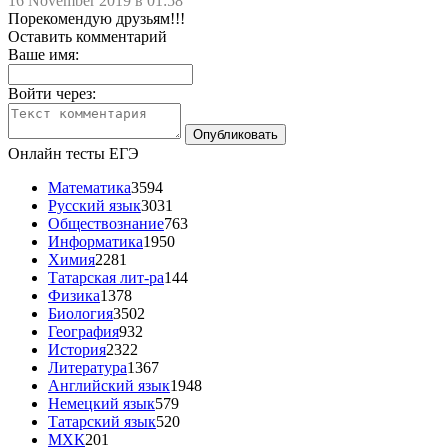
16 November 2019 в 01:58
Порекомендую друзьям!!!
Оставить комментарий
Ваше имя:
Войти через:
Онлайн тесты ЕГЭ
Математика
3594
Русский язык
3031
Обществознание
763
Информатика
1950
Химия
2281
Татарская лит-ра
144
Физика
1378
Биология
3502
География
932
История
2322
Литература
1367
Английский язык
1948
Немецкий язык
579
Татарский язык
520
МХК
201