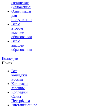
сочинение
(изложение)
Олимпиады
для
поступления
Все о
втором
высшем
образовании
Все о
высшем
образовании
Колледжи
Поиск
Все
колледжи
России
Колледжи
Москвы
Колледжи
Санкт-
Петербурга
Дистанционное