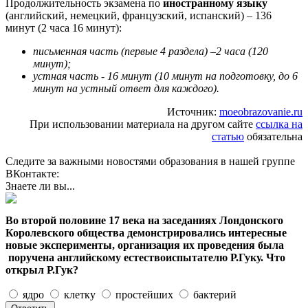
Продолжительность экзамена по
иностранному
языку
(английский, немецкий, французский, испанский) – 136
минут (2 часа 16 минут):
письменная часть (первые 4 раздела)
–
2 часа (120
минут);
устная часть - 16 минут (10 минут на подготовку, до 6
минут на устный ответ для каждого).
Источник:
moeobrazovanie.ru
При использовании материала на другом сайте
ссылка на
статью
обязательна
Следите за важными новостями образования в нашей группе
ВКонтакте:
Знаете ли вы...
Во второй половине 17 века на заседаниях Лондонского
Королевского общества демонстрировались интересные
новые эксперименты, организация их проведения была
поручена английскому естествоиспытателю Р.Гуку. Что
открыл Р.Гук?
ядро
клетку
простейших
бактерий