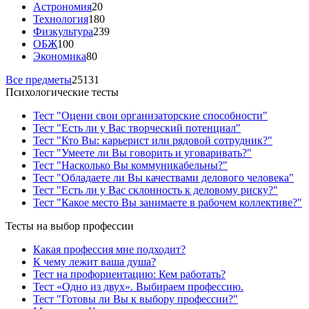
Астрономия
20
Технология
180
Физкультура
239
ОБЖ
100
Экономика
80
Все предметы
25131
Психологические тесты
Тест "Оцени свои организаторские способности"
Тест "Есть ли у Вас творческий потенциал"
Тест "Кто Вы: карьерист или рядовой сотрудник?"
Тест "Умеете ли Вы говорить и уговаривать?"
Тест "Насколько Вы коммуникабельны?"
Тест "Обладаете ли Вы качествами делового человека"
Тест "Есть ли у Вас склонность к деловому риску?"
Тест "Какое место Вы занимаете в рабочем коллективе?"
Тесты на выбор профессии
Какая профессия мне подходит?
К чему лежит ваша душа?
Тест на профориентацию: Кем работать?
Тест «Одно из двух». Выбираем профессию.
Тест "Готовы ли Вы к выбору профессии?"