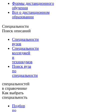
Формы дистанционного
обучения
Все о дистанционном
образовании
Специальности
Поиск описаний
Специальности
вузов
Специальности
колледжей
и
техникумов
Поиск вуза
по
специальности
специальностей
в справочнике
Как выбрать
специальность
Подбор
по