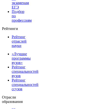
экзаменам
ЕГЭ
Подбор
по
профессиям
Рейтинги
Рейтинг
отраслей
науки
«Лучшие
программы
вузов»
Рейтинг
специальностей
вузов
Рейтинг
специальностей
ссузов
Отрасли
образования