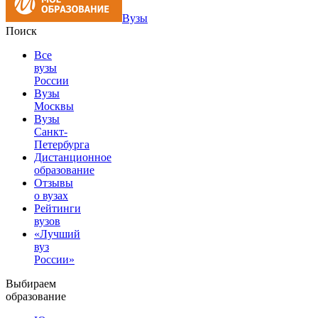
Вузы
Поиск
Все
вузы
России
Вузы
Москвы
Вузы
Санкт-
Петербурга
Дистанционное
образование
Отзывы
о вузах
Рейтинги
вузов
«Лучший
вуз
России»
Выбираем
образование