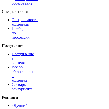
образование
Специальности
Специальности
колледжей
Подбор
по
профессии
Поступление
Поступление
в
колледж
Все об
образовании
в
колледже
Словарь
абитуриента
Рейтинги
«Лучший