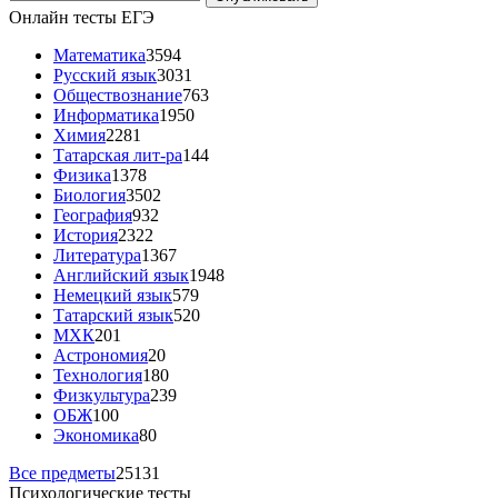
Онлайн тесты ЕГЭ
Математика
3594
Русский язык
3031
Обществознание
763
Информатика
1950
Химия
2281
Татарская лит-ра
144
Физика
1378
Биология
3502
География
932
История
2322
Литература
1367
Английский язык
1948
Немецкий язык
579
Татарский язык
520
МХК
201
Астрономия
20
Технология
180
Физкультура
239
ОБЖ
100
Экономика
80
Все предметы
25131
Психологические тесты