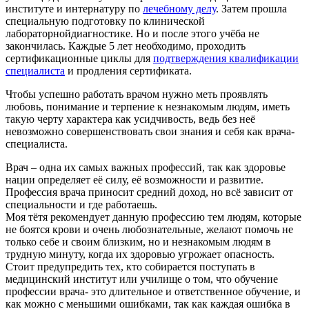
институте и интернатуру по
лечебному делу
. Затем прошла
специальную подготовку по клинической
лабораторнойдиагностике. Но и после этого учёба не
закончилась. Каждые 5 лет необходимо, проходить
сертификационные циклы для
подтверждения квалификации
специалиста
и продления сертификата.
Чтобы успешно работать врачом нужно меть проявлять
любовь, понимание и терпение к незнакомым людям, иметь
такую черту характера как усидчивость, ведь без неё
невозможно совершенствовать свои знания и себя как врача-
специалиста.
Врач – одна их самых важных профессий, так как здоровье
нации определяет её силу, её возможности и развитие.
Профессия врача приносит средний доход, но всё зависит от
специальности и где работаешь.
Моя тётя рекомендует данную профессию тем людям, которые
не боятся крови и очень любознательные, желают помочь не
только себе и своим близким, но и незнакомым людям в
трудную минуту, когда их здоровью угрожает опасность.
Стоит предупредить тех, кто собирается поступать в
медицинский институт или училище о том, что обучение
профессии врача- это длительное и ответственное обучение, и
как можно с меньшими ошибками, так как каждая ошибка в