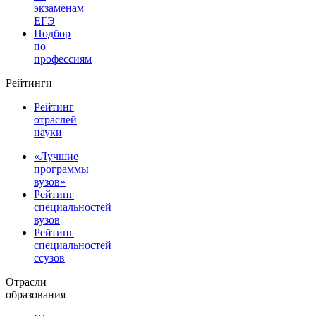
экзаменам
ЕГЭ
Подбор
по
профессиям
Рейтинги
Рейтинг
отраслей
науки
«Лучшие
программы
вузов»
Рейтинг
специальностей
вузов
Рейтинг
специальностей
ссузов
Отрасли
образования