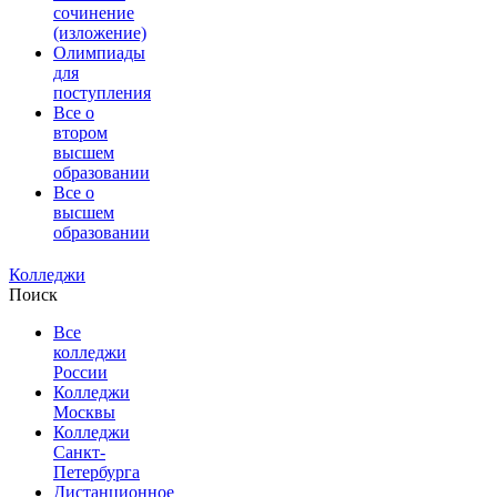
сочинение
(изложение)
Олимпиады
для
поступления
Все о
втором
высшем
образовании
Все о
высшем
образовании
Колледжи
Поиск
Все
колледжи
России
Колледжи
Москвы
Колледжи
Санкт-
Петербурга
Дистанционное