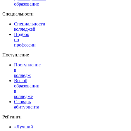
образование
Специальности
Специальности
колледжей
Подбор
по
профессии
Поступление
Поступление
в
колледж
Все об
образовании
в
колледже
Словарь
абитуриента
Рейтинги
«Лучший