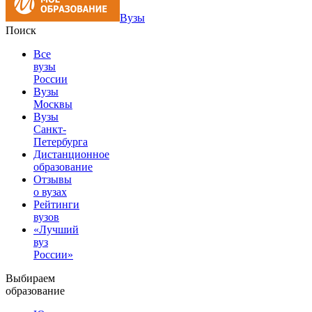
Вузы
Поиск
Все
вузы
России
Вузы
Москвы
Вузы
Санкт-
Петербурга
Дистанционное
образование
Отзывы
о вузах
Рейтинги
вузов
«Лучший
вуз
России»
Выбираем
образование