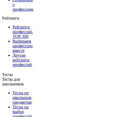
о
профессиях
Рейтинги
Рейтинги
профессий.
TOP-300
Выбираем
профессию
вместе
Другие
рейтинги
профессий
Тесты
Тесты для
школьников
Тесты по
школьным
предметам
Тесты на
выбор
профессий