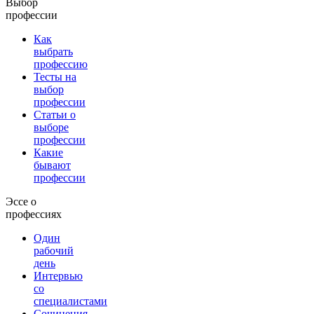
Выбор
профессии
Как
выбрать
профессию
Тесты на
выбор
профессии
Статьи о
выборе
профессии
Какие
бывают
профессии
Эссе о
профессиях
Один
рабочий
день
Интервью
со
специалистами
Сочинения