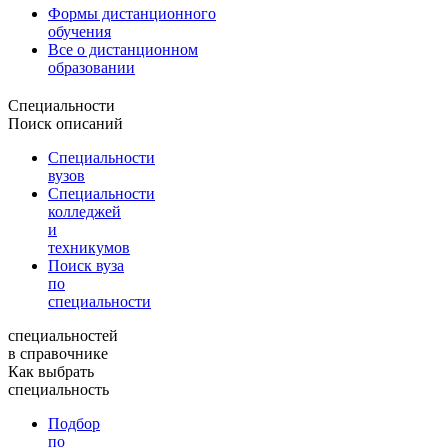
Формы дистанционного
обучения
Все о дистанционном
образовании
Специальности
Поиск описаний
Специальности
вузов
Специальности
колледжей
и
техникумов
Поиск вуза
по
специальности
специальностей
в справочнике
Как выбрать
специальность
Подбор
по