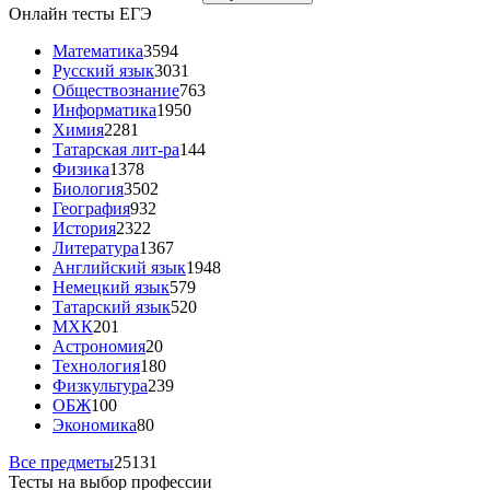
Онлайн тесты ЕГЭ
Математика
3594
Русский язык
3031
Обществознание
763
Информатика
1950
Химия
2281
Татарская лит-ра
144
Физика
1378
Биология
3502
География
932
История
2322
Литература
1367
Английский язык
1948
Немецкий язык
579
Татарский язык
520
МХК
201
Астрономия
20
Технология
180
Физкультура
239
ОБЖ
100
Экономика
80
Все предметы
25131
Тесты на выбор профессии