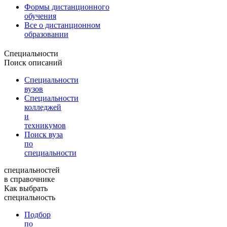
Формы дистанционного
обучения
Все о дистанционном
образовании
Специальности
Поиск описаний
Специальности
вузов
Специальности
колледжей
и
техникумов
Поиск вуза
по
специальности
специальностей
в справочнике
Как выбрать
специальность
Подбор
по