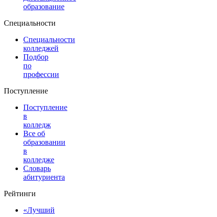
образование
Специальности
Специальности
колледжей
Подбор
по
профессии
Поступление
Поступление
в
колледж
Все об
образовании
в
колледже
Словарь
абитуриента
Рейтинги
«Лучший