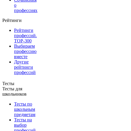
о
профессиях
Рейтинги
Рейтинги
профессий.
TOP-300
Выбираем
профессию
вместе
Другие
рейтинги
профессий
Тесты
Тесты для
школьников
Тесты по
школьным
предметам
Тесты на
выбор
профессий