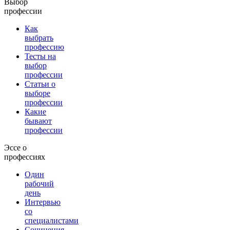
Выбор
профессии
Как
выбрать
профессию
Тесты на
выбор
профессии
Статьи о
выборе
профессии
Какие
бывают
профессии
Эссе о
профессиях
Один
рабочий
день
Интервью
со
специалистами
Сочинения