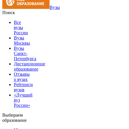
Вузы
Поиск
Все
вузы
России
Вузы
Москвы
Вузы
Санкт-
Петербурга
Дистанционное
образование
Отзывы
о вузах
Рейтинги
вузов
«Лучший
вуз
России»
Выбираем
образование