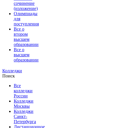
сочинение
(изложение)
Олимпиады
для
поступления
Все о
втором
высшем
образовании
Все о
высшем
образовании
Колледжи
Поиск
Все
колледжи
России
Колледжи
Москвы
Колледжи
Санкт-
Петербурга
Дистанционное