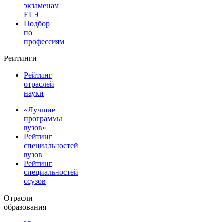
экзаменам
ЕГЭ
Подбор
по
профессиям
Рейтинги
Рейтинг
отраслей
науки
«Лучшие
программы
вузов»
Рейтинг
специальностей
вузов
Рейтинг
специальностей
ссузов
Отрасли
образования