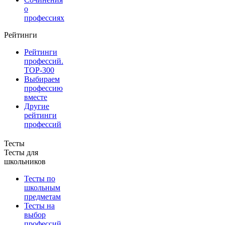
о
профессиях
Рейтинги
Рейтинги
профессий.
TOP-300
Выбираем
профессию
вместе
Другие
рейтинги
профессий
Тесты
Тесты для
школьников
Тесты по
школьным
предметам
Тесты на
выбор
профессий