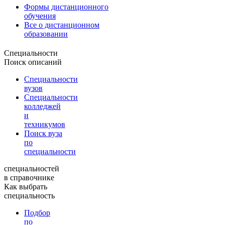
Формы дистанционного
обучения
Все о дистанционном
образовании
Специальности
Поиск описаний
Специальности
вузов
Специальности
колледжей
и
техникумов
Поиск вуза
по
специальности
специальностей
в справочнике
Как выбрать
специальность
Подбор
по