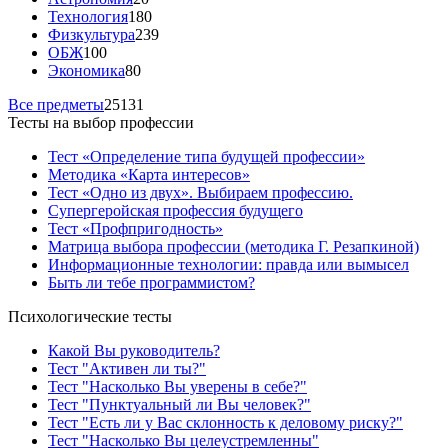
Технология
180
Физкультура
239
ОБЖ
100
Экономика
80
Все предметы
25131
Тесты на выбор профессии
Тест «Определение типа будущей профессии»
Методика «Карта интересов»
Тест «Одно из двух». Выбираем профессию.
Супергеройская профессия будущего
Тест «Профпригодность»
Матрица выбора профессии (методика Г. Резапкиной)
Информационные технологии: правда или вымысел
Быть ли тебе программистом?
Психологические тесты
Какой Вы руководитель?
Тест "Активен ли ты?"
Тест "Насколько Вы уверены в себе?"
Тест "Пунктуальный ли Вы человек?"
Тест "Есть ли у Вас склонность к деловому риску?"
Тест "Насколько Вы целеустремленны"