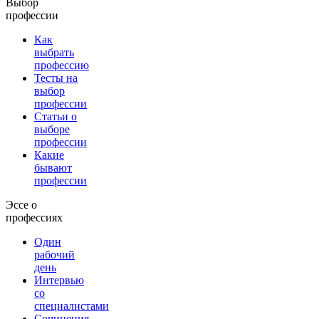
Выбор
профессии
Как
выбрать
профессию
Тесты на
выбор
профессии
Статьи о
выборе
профессии
Какие
бывают
профессии
Эссе о
профессиях
Один
рабочий
день
Интервью
со
специалистами
Сочинения