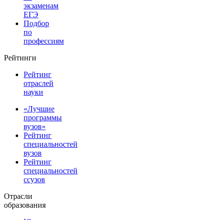
экзаменам
ЕГЭ
Подбор
по
профессиям
Рейтинги
Рейтинг
отраслей
науки
«Лучшие
программы
вузов»
Рейтинг
специальностей
вузов
Рейтинг
специальностей
ссузов
Отрасли
образования