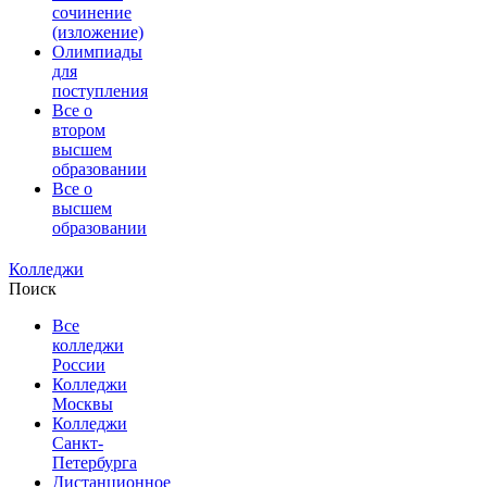
сочинение
(изложение)
Олимпиады
для
поступления
Все о
втором
высшем
образовании
Все о
высшем
образовании
Колледжи
Поиск
Все
колледжи
России
Колледжи
Москвы
Колледжи
Санкт-
Петербурга
Дистанционное