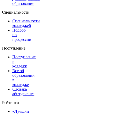
образование
Специальности
Специальности
колледжей
Подбор
по
профессии
Поступление
Поступление
в
колледж
Все об
образовании
в
колледже
Словарь
абитуриента
Рейтинги
«Лучший