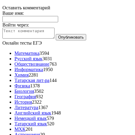
Оставить комментарий
Ваше имя:
Войти через:
Онлайн тесты ЕГЭ
Математика
3594
Русский язык
3031
Обществознание
763
Информатика
1950
Химия
2281
Татарская лит-ра
144
Физика
1378
Биология
3502
География
932
История
2322
Литература
1367
Английский язык
1948
Немецкий язык
579
Татарский язык
520
МХК
201
Астрономия
20