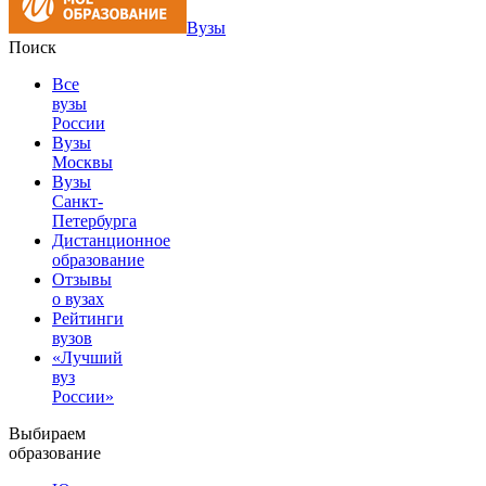
Вузы
Поиск
Все
вузы
России
Вузы
Москвы
Вузы
Санкт-
Петербурга
Дистанционное
образование
Отзывы
о вузах
Рейтинги
вузов
«Лучший
вуз
России»
Выбираем
образование