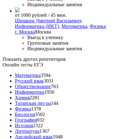
Индивидуальные занятия
от 1000 рублей / 45 мин.
Шишкин Дмитрий Васильевич
Информатика (ИКТ)
,
Математика
,
Физика
г. Москва
Москва
Выезд к ученику
Групповые занятия
Индивидуальные занятия
Показать других репетиторов
Онлайн тесты ЕГЭ
Математика
3594
Русский язык
3031
Обществознание
763
Информатика
1950
Химия
2281
Татарская лит-ра
144
Физика
1378
Биология
3502
География
932
История
2322
Литература
1367
Английский язык
1948