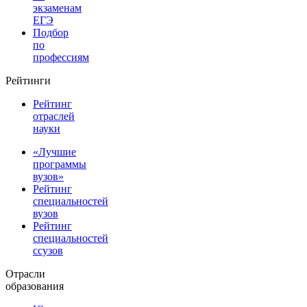
экзаменам
ЕГЭ
Подбор
по
профессиям
Рейтинги
Рейтинг
отраслей
науки
«Лучшие
программы
вузов»
Рейтинг
специальностей
вузов
Рейтинг
специальностей
ссузов
Отрасли
образования