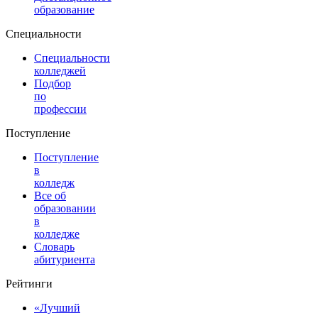
образование
Специальности
Специальности
колледжей
Подбор
по
профессии
Поступление
Поступление
в
колледж
Все об
образовании
в
колледже
Словарь
абитуриента
Рейтинги
«Лучший