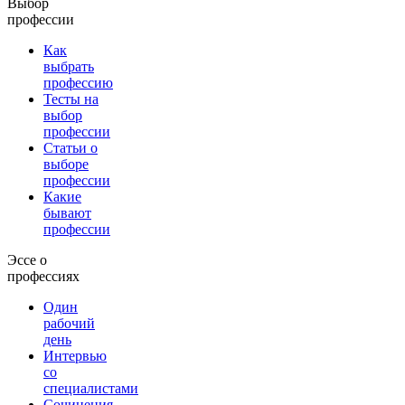
Выбор
профессии
Как
выбрать
профессию
Тесты на
выбор
профессии
Статьи о
выборе
профессии
Какие
бывают
профессии
Эссе о
профессиях
Один
рабочий
день
Интервью
со
специалистами
Сочинения