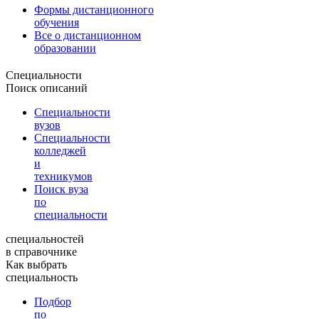
Формы дистанционного
обучения
Все о дистанционном
образовании
Специальности
Поиск описаний
Специальности
вузов
Специальности
колледжей
и
техникумов
Поиск вуза
по
специальности
специальностей
в справочнике
Как выбрать
специальность
Подбор
по