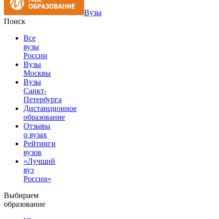
Вузы
Поиск
Все
вузы
России
Вузы
Москвы
Вузы
Санкт-
Петербурга
Дистанционное
образование
Отзывы
о вузах
Рейтинги
вузов
«Лучший
вуз
России»
Выбираем
образование