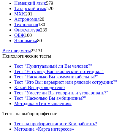
Немецкий язык
579
Татарский язык
520
МХК
201
Астрономия
20
Технология
180
Физкультура
239
ОБЖ
100
Экономика
80
Все предметы
25131
Психологические тесты
Тест "Пунктуальный ли Вы человек?"
Тест "Есть ли у Вас творческий потенциал"
Тест "Насколько Вы коммуникабельны?"
Тест "Кто Вы: карьерист или рядовой сотрудник?"
Какой Вы руководитель?
Тест "Умеете ли Вы говорить и уговаривать?"
Тест "Насколько Вы амбициозны?"
Методика «Тип мышления»
Тесты на выбор профессии
Тест на профориентацию: Кем работать?
Методика «Карта интересов»