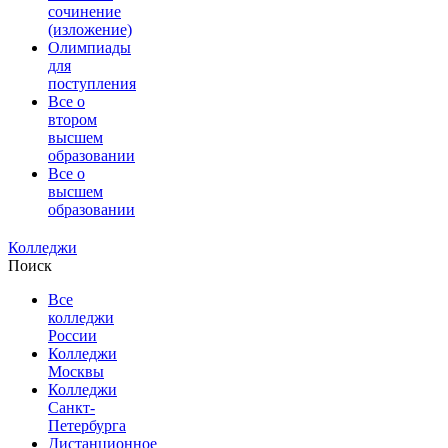
сочинение
(изложение)
Олимпиады
для
поступления
Все о
втором
высшем
образовании
Все о
высшем
образовании
Колледжи
Поиск
Все
колледжи
России
Колледжи
Москвы
Колледжи
Санкт-
Петербурга
Дистанционное