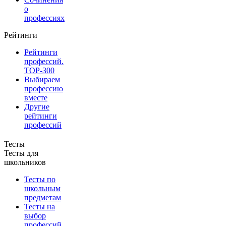
о
профессиях
Рейтинги
Рейтинги
профессий.
TOP-300
Выбираем
профессию
вместе
Другие
рейтинги
профессий
Тесты
Тесты для
школьников
Тесты по
школьным
предметам
Тесты на
выбор
профессий