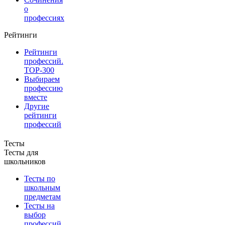
о
профессиях
Рейтинги
Рейтинги
профессий.
TOP-300
Выбираем
профессию
вместе
Другие
рейтинги
профессий
Тесты
Тесты для
школьников
Тесты по
школьным
предметам
Тесты на
выбор
профессий