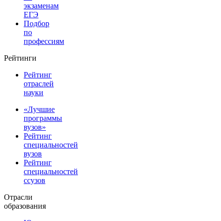
экзаменам
ЕГЭ
Подбор
по
профессиям
Рейтинги
Рейтинг
отраслей
науки
«Лучшие
программы
вузов»
Рейтинг
специальностей
вузов
Рейтинг
специальностей
ссузов
Отрасли
образования