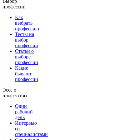
Выбор
профессии
Как
выбрать
профессию
Тесты на
выбор
профессии
Статьи о
выборе
профессии
Какие
бывают
профессии
Эссе о
профессиях
Один
рабочий
день
Интервью
со
специалистами
Сочинения