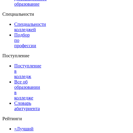
образование
Специальности
Специальности
колледжей
Подбор
по
профессии
Поступление
Поступление
в
колледж
Все об
образовании
в
колледже
Словарь
абитуриента
Рейтинги
«Лучший