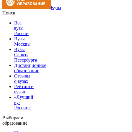
Вузы
Поиск
Все
вузы
России
Вузы
Москвы
Вузы
Санкт-
Петербурга
Дистанционное
образование
Отзывы
о вузах
Рейтинги
вузов
«Лучший
вуз
России»
Выбираем
образование