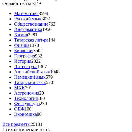
Онлайн тесты ЕГЭ
Математика
3594
Русский язык
3031
Обществознание
763
Информатика
1950
Химия
2281
Татарская лит-ра
144
Физика
1378
Биология
3502
География
932
История
2322
Литература
1367
Английский язык
1948
Немецкий язык
579
Татарский язык
520
МХК
201
Астрономия
20
Технология
180
Физкультура
239
ОБЖ
100
Экономика
80
Все предметы
25131
Психологические тесты