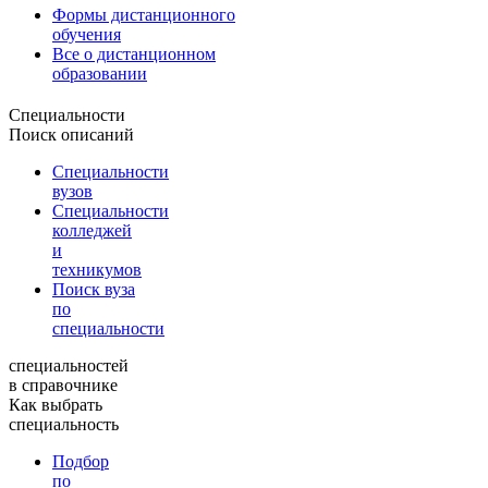
Формы дистанционного
обучения
Все о дистанционном
образовании
Специальности
Поиск описаний
Специальности
вузов
Специальности
колледжей
и
техникумов
Поиск вуза
по
специальности
специальностей
в справочнике
Как выбрать
специальность
Подбор
по