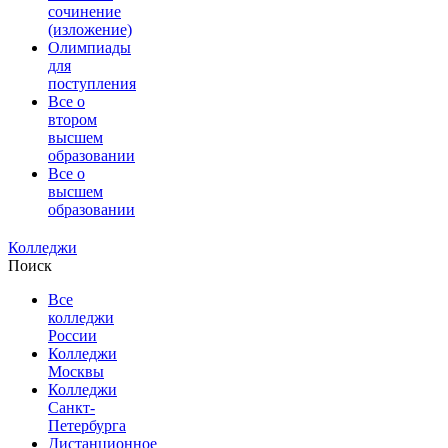
сочинение
(изложение)
Олимпиады
для
поступления
Все о
втором
высшем
образовании
Все о
высшем
образовании
Колледжи
Поиск
Все
колледжи
России
Колледжи
Москвы
Колледжи
Санкт-
Петербурга
Дистанционное