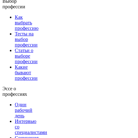
Выбор
профессии
Как
выбрать
профессию
Тесты на
выбор
профессии
Статьи о
выборе
профессии
Какие
бывают
профессии
Эссе о
профессиях
Один
рабочий
день
Интервью
со
специалистами
Сочинения