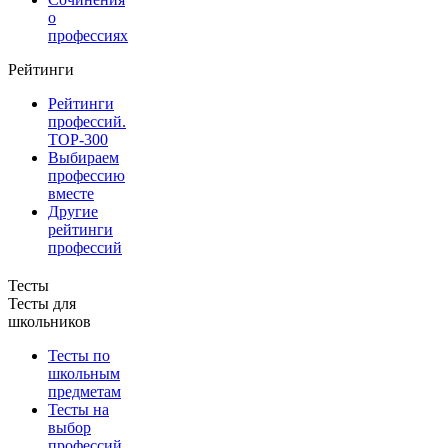
о
профессиях
Рейтинги
Рейтинги
профессий.
TOP-300
Выбираем
профессию
вместе
Другие
рейтинги
профессий
Тесты
Тесты для
школьников
Тесты по
школьным
предметам
Тесты на
выбор
профессий