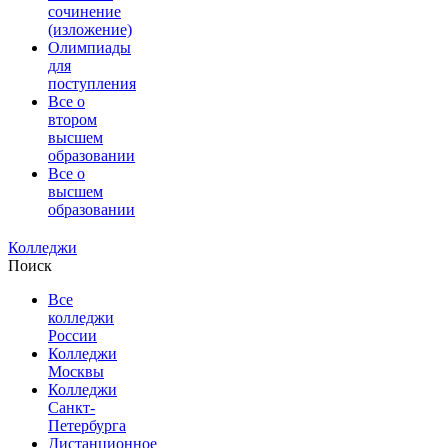
сочинение
(изложение)
Олимпиады
для
поступления
Все о
втором
высшем
образовании
Все о
высшем
образовании
Колледжи
Поиск
Все
колледжи
России
Колледжи
Москвы
Колледжи
Санкт-
Петербурга
Дистанционное