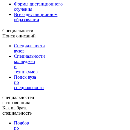
Формы дистанционного
обучения
Все о дистанционном
образовании
Специальности
Поиск описаний
Специальности
вузов
Специальности
колледжей
и
техникумов
Поиск вуза
по
специальности
специальностей
в справочнике
Как выбрать
специальность
Подбор
по