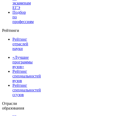
экзаменам
ЕГЭ
Подбор
по
профессиям
Рейтинги
Рейтинг
отраслей
науки
«Лучшие
программы
вузов»
Рейтинг
специальностей
вузов
Рейтинг
специальностей
ссузов
Отрасли
образования