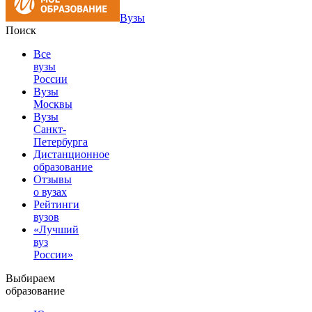
Вузы
Поиск
Все
вузы
России
Вузы
Москвы
Вузы
Санкт-
Петербурга
Дистанционное
образование
Отзывы
о вузах
Рейтинги
вузов
«Лучший
вуз
России»
Выбираем
образование