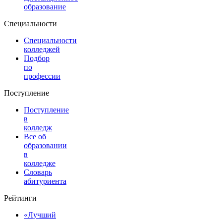
образование
Специальности
Специальности
колледжей
Подбор
по
профессии
Поступление
Поступление
в
колледж
Все об
образовании
в
колледже
Словарь
абитуриента
Рейтинги
«Лучший