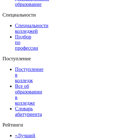
образование
Специальности
Специальности
колледжей
Подбор
по
профессии
Поступление
Поступление
в
колледж
Все об
образовании
в
колледже
Словарь
абитуриента
Рейтинги
«Лучший