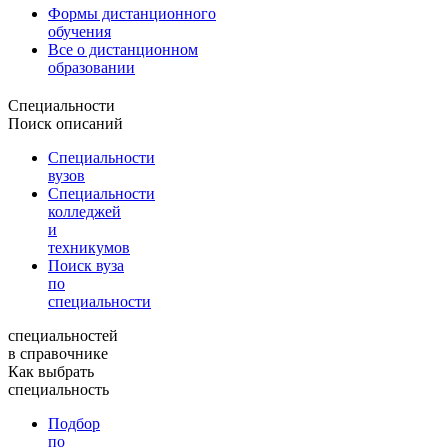
Формы дистанционного
обучения
Все о дистанционном
образовании
Специальности
Поиск описаний
Специальности
вузов
Специальности
колледжей
и
техникумов
Поиск вуза
по
специальности
специальностей
в справочнике
Как выбрать
специальность
Подбор
по