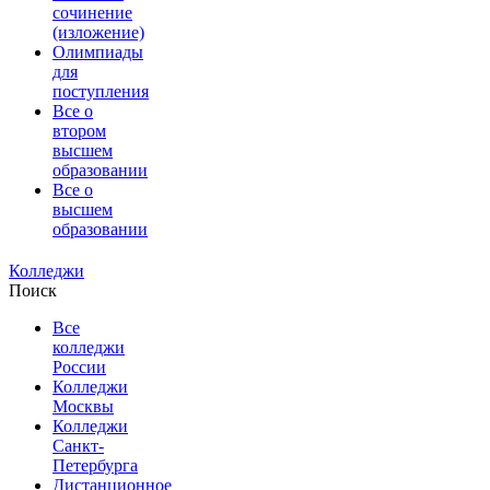
сочинение
(изложение)
Олимпиады
для
поступления
Все о
втором
высшем
образовании
Все о
высшем
образовании
Колледжи
Поиск
Все
колледжи
России
Колледжи
Москвы
Колледжи
Санкт-
Петербурга
Дистанционное