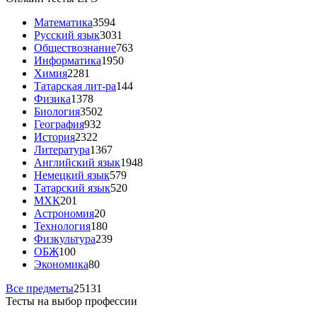
Математика
3594
Русский язык
3031
Обществознание
763
Информатика
1950
Химия
2281
Татарская лит-ра
144
Физика
1378
Биология
3502
География
932
История
2322
Литература
1367
Английский язык
1948
Немецкий язык
579
Татарский язык
520
МХК
201
Астрономия
20
Технология
180
Физкультура
239
ОБЖ
100
Экономика
80
Все предметы
25131
Тесты на выбор профессии