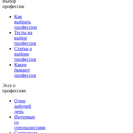
Выбор
профессии
Как
выбрать
профессию
Тесты на
выбор
профессии
Статьи о
выборе
профессии
Какие
бывают
профессии
Эссе о
профессиях
Один
рабочий
день
Интервью
со
специалистами
Сочинения