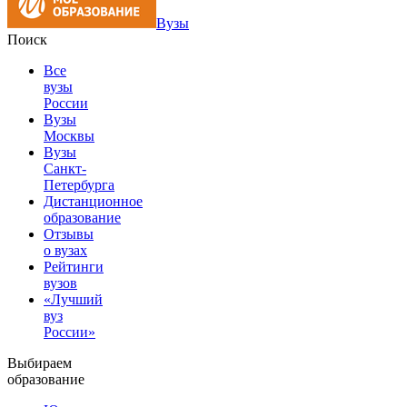
Вузы
Поиск
Все
вузы
России
Вузы
Москвы
Вузы
Санкт-
Петербурга
Дистанционное
образование
Отзывы
о вузах
Рейтинги
вузов
«Лучший
вуз
России»
Выбираем
образование