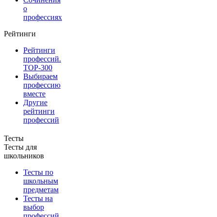
о
профессиях
Рейтинги
Рейтинги
профессий.
TOP-300
Выбираем
профессию
вместе
Другие
рейтинги
профессий
Тесты
Тесты для
школьников
Тесты по
школьным
предметам
Тесты на
выбор
профессий