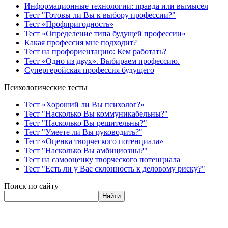
Информационные технологии: правда или вымысел
Тест "Готовы ли Вы к выбору профессии?"
Тест «Профпригодность»
Тест «Определение типа будущей профессии»
Какая профессия мне подходит?
Тест на профориентацию: Кем работать?
Тест «Одно из двух». Выбираем профессию.
Супергеройская профессия будущего
Психологические тесты
Тест «Хороший ли Вы психолог?»
Тест "Насколько Вы коммуникабельны?"
Тест "Насколько Вы решительны?"
Тест "Умеете ли Вы руководить?"
Тест «Оценка творческого потенциала»
Тест "Насколько Вы амбициозны?"
Тест на самооценку творческого потенциала
Тест "Есть ли у Вас склонность к деловому риску?"
Поиск по сайту
Найти