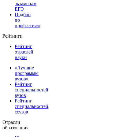
экзаменам
ЕГЭ
Подбор
по
профессиям
Рейтинги
Рейтинг
отраслей
науки
«Лучшие
программы
вузов»
Рейтинг
специальностей
вузов
Рейтинг
специальностей
ссузов
Отрасли
образования